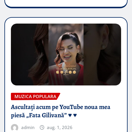
MUZICA POPULARA
Ascultați acum pe YouTube noua mea
piesă „Fata Gilivană” ♥️ ♥️
admin
aug. 1, 2026