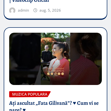
| Videoclip Oficial
admin
aug. 5, 2026
MUZICA POPULARA
Ați ascultat „Fata Gilivană”? ♥️ Cum vi se
pare? ♥️