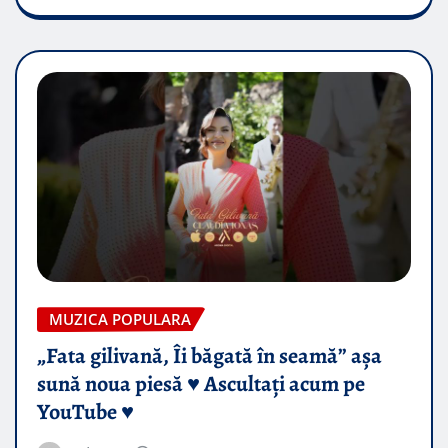
MUZICA POPULARA
„Fata gilivană, Îi băgată în seamă” așa
sună noua piesă ♥️ Ascultați acum pe
YouTube ♥️