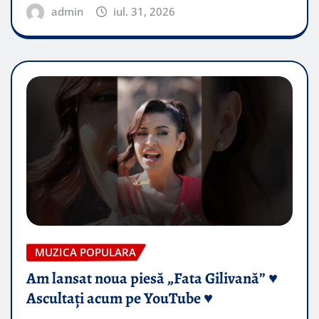
admin
iul. 31, 2026
MUZICA POPULARA
Am lansat noua piesă „Fata Gilivană” ♥️
Ascultați acum pe YouTube ♥️