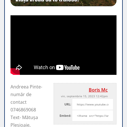
Andreea Pinte-
Boris Mc
număr de
vin, septembrie 15, 2023 12:42pm
contact
URL:
0746869068
Embed:
Text- Mătușa
Pleșioaie,