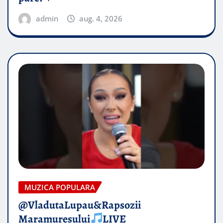
admin
aug. 4, 2026
MUZICA POPULARA
@VladutaLupau&Rapsozii
Maramuresului
LIVE