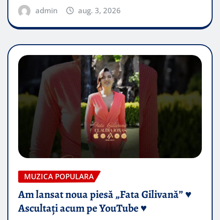
admin
aug. 3, 2026
MUZICA POPULARA
Am lansat noua piesă „Fata Gilivană” ♥️
Ascultați acum pe YouTube ♥️