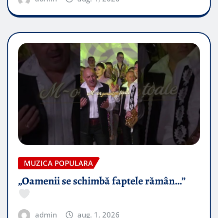
MUZICA POPULARA
„Oamenii se schimbă faptele rămân…”
admin
aug. 1, 2026