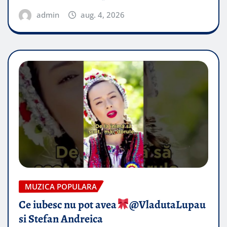
admin
aug. 4, 2026
MUZICA POPULARA
Ce iubesc nu pot avea
​@VladutaLupau
si Stefan Andreica