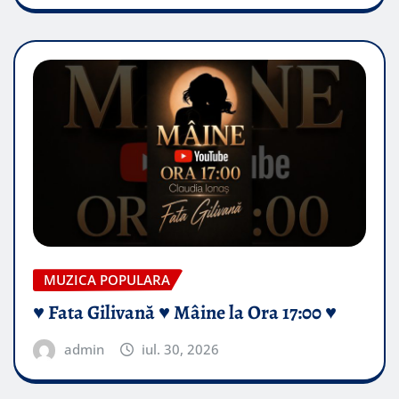
MUZICA POPULARA
♥️ Fata Gilivană ♥️ Mâine la Ora 17:00 ♥️
admin
iul. 30, 2026