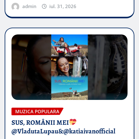
admin
iul. 31, 2026
MUZICA POPULARA
SUS, ROMÂNII MEI
@VladutaLupau&@katiaivanofficial