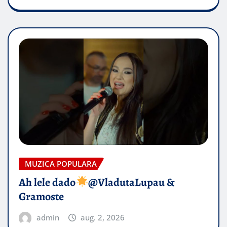
MUZICA POPULARA
Ah lele dado​
@VladutaLupau &
Gramoste
admin
aug. 2, 2026