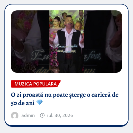
MUZICA POPULARA
O zi proastă nu poate șterge o carieră de
50 de ani
admin
iul. 30, 2026