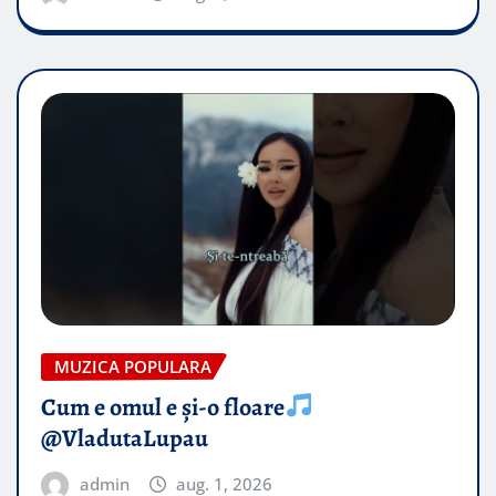
MUZICA POPULARA
Cum e omul e și-o floare
@VladutaLupau
admin
aug. 1, 2026