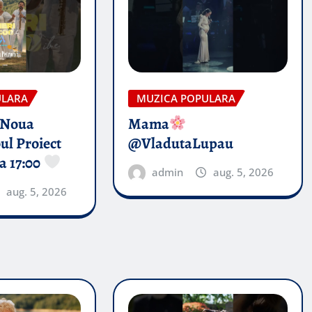
ULARA
MUZICA POPULARA
 Noua
Mama
ul Proiect
@VladutaLupau
a 17:00
admin
aug. 5, 2026
aug. 5, 2026