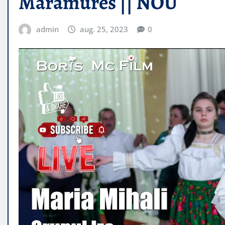
Maramures || NOU
admin
aug. 25, 2023
0