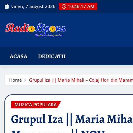
Skip
vineri, 7 august 2026
10:46:18 AM
to
content
ACASA
DEDICATII
Home
Grupul Iza || Maria Mihali – Colaj Hori din Mar
MUZICA POPULARA
Grupul Iza || Maria Mihal