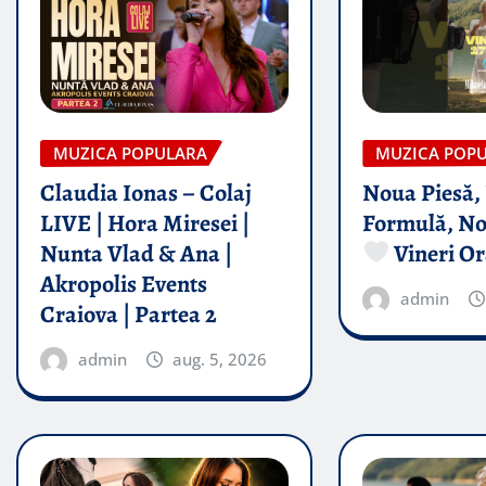
MUZICA POPULARA
MUZICA POP
Claudia Ionas – Colaj
Noua Piesă,
LIVE | Hora Miresei |
Formulă, No
Nunta Vlad & Ana |
Vineri Or
Akropolis Events
admin
Craiova | Partea 2
admin
aug. 5, 2026