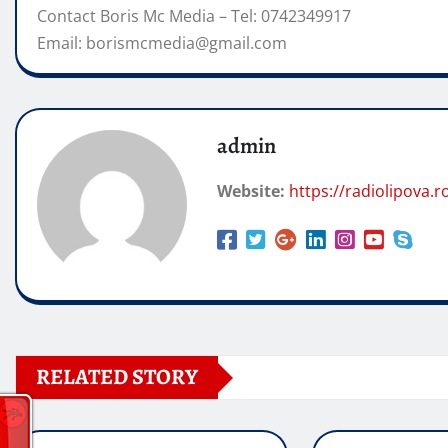
Contact Boris Mc Media – Tel: 0742349917
Email: borismcmedia@gmail.com
admin
Website:
https://radiolipova.r
RELATED STORY