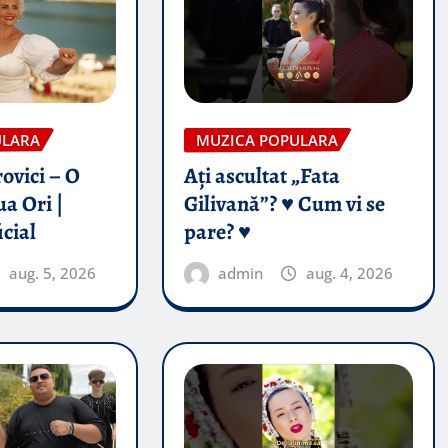
ULARA
MUZICA POPULARA
ovici – O
Ați ascultat „Fata
a Ori |
Gilivană”? ♥️ Cum vi se
icial
pare? ♥️
aug. 5, 2026
admin
aug. 4, 2026