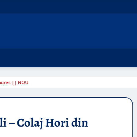
amures || NOU
i – Colaj Hori din