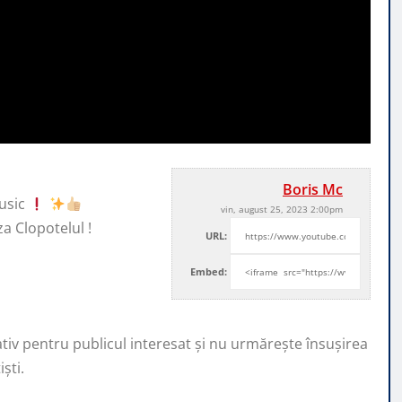
Boris Mc
usic
vin, august 25, 2023 2:00pm
za Clopotelul !
URL:
Embed:
ativ pentru publicul interesat și nu urmărește însușirea
ști.