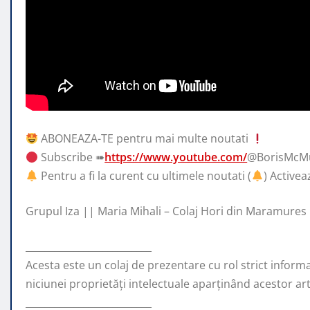
ABONEAZA-TE pentru mai multe noutati
Subscribe ➠
https://www.youtube.com/
@BorisMcM
Pentru a fi la curent
cu ultimele noutati (
) Activea
Grupul Iza || Maria Mihali – Colaj Hori din Maramures
__________________________
Acesta este un colaj de prezentare cu rol strict inform
niciunei proprietăți intelectuale aparținând acestor arti
__________________________