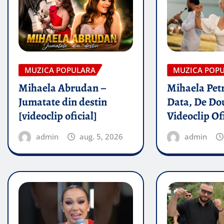
MUZICA POPULARA
MUZICA POP
Mihaela Abrudan –
Mihaela Petr
Jumatate din destin
Data, De Dou
[videoclip oficial]
Videoclip Of
admin
aug. 5, 2026
admin