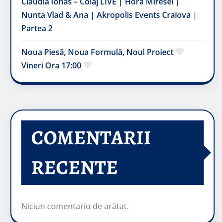
Claudia Ionas – Colaj LIVE | Hora Miresei |
Nunta Vlad & Ana | Akropolis Events Craiova |
Partea 2
Noua Piesă, Noua Formulă, Noul Proiect
Vineri Ora 17:00
COMENTARII
RECENTE
Niciun comentariu de arătat.