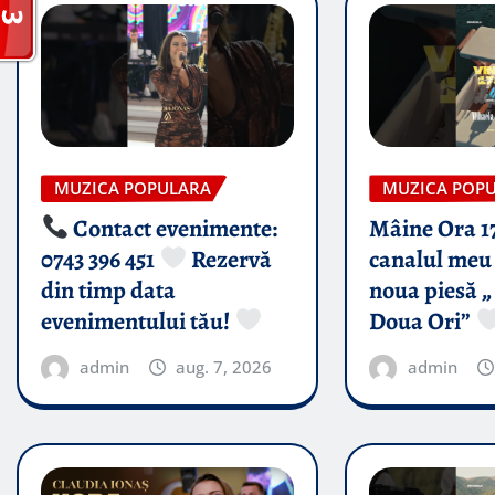
MUZICA POPULARA
MUZICA POP
Contact evenimente:
Mâine Ora 1
0743 396 451
Rezervă
canalul meu 
din timp data
noua piesă „
evenimentului tău!
Doua Ori”
admin
aug. 7, 2026
admin