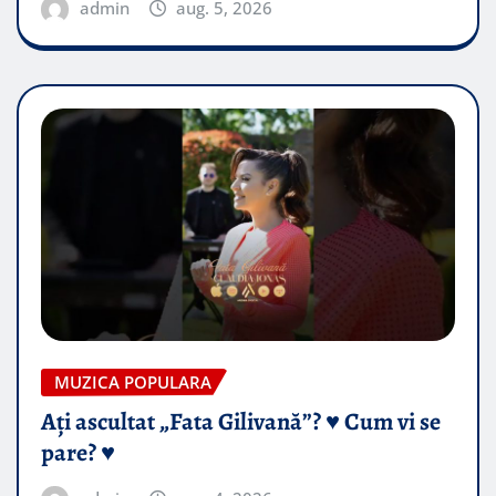
admin
aug. 5, 2026
MUZICA POPULARA
Ați ascultat „Fata Gilivană”? ♥️ Cum vi se
pare? ♥️