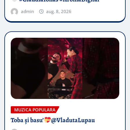
admin
aug. 8, 2026
MUZICA POPULARA
Toba și basu’
@VladutaLupau