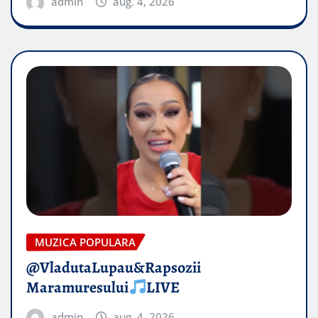
admin
aug. 4, 2026
MUZICA POPULARA
@VladutaLupau&Rapsozii
Maramuresului
LIVE
admin
aug. 4, 2026