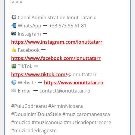
✧✧✧
Canal Administrat de Ionut Tatar ♫
WhatsApp
+33 673 95 61 81
Instagram
https://www.instagram.com/ionuttatarr
Facebook
https://www.facebook.com/ionuttatarr
TikTok
https://www.tiktok.com/
@ionuttatarr
Website
https://www.ionuttatar.ro
E-mail
contact@ionuttatar.ro
#PuiuCodreanu #ArminNicoara
#DouaInimiDouaStele #muzicaromaneasca
#muzica #muzicanoua #muzicadepetrecere
#muzicadedragoste