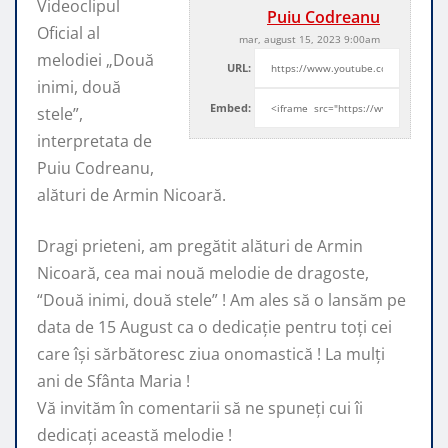
Videoclipul
Puiu Codreanu
Oficial al
mar, august 15, 2023 9:00am
melodiei „Două
URL:
inimi, două
Embed:
stele”,
interpretata de
Puiu Codreanu,
alături de Armin Nicoară.
Dragi prieteni, am pregătit alături
de Armin
Nicoară, cea mai nouă melodie de dragoste,
“Două inimi, două stele” ! Am ales să o lansăm pe
data de 15 August ca o dedicație pentru toți cei
care își sărbătoresc ziua onomastică ! La mulți
ani de Sfânta Maria !
Vă invităm în comentarii să ne spuneți cui îi
dedicați această melodie !