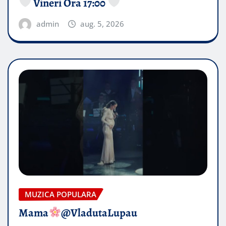
Vineri Ora 17:00
admin
aug. 5, 2026
MUZICA POPULARA
Mama
@VladutaLupau