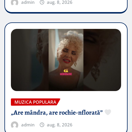
admin
aug. 8, 2026
MUZICA POPULARA
„Are mândra, are rochie-nflorată”
admin
aug. 8, 2026