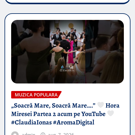
MUZICA POPULARA
„Soacră Mare, Soacră Mare….”
Hora
Miresei Partea 2 acum pe YouTube
#ClaudiaIonas #AromaDigital
admin
aug. 7, 2026