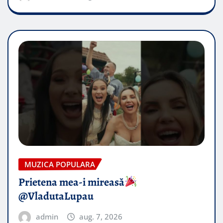
MUZICA POPULARA
Prietena mea-i mireasă​
@VladutaLupau
admin
aug. 7, 2026