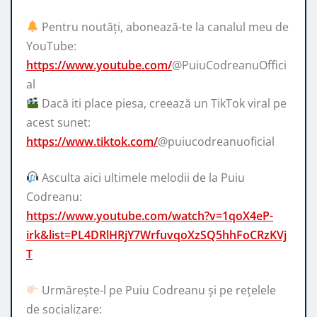
Pentru noutăți, abonează-te la canalul meu de
YouTube:
https://www.youtube.com/
@PuiuCodreanuOffici
al
Dacă iti place piesa, creează un TikTok viral pe
acest sunet:
https://www.tiktok.com/
@puiucodreanuoficial
Asculta aici ultimele melodii de la Puiu
Codreanu:
https://www.youtube.com/watch?v=1qoX4eP-
irk&list=PL4DRlHRjY7WrfuvqoXzSQ5hhFoCRzKVj
T
Urmărește-l pe Puiu Codreanu și pe rețelele
de socializare: