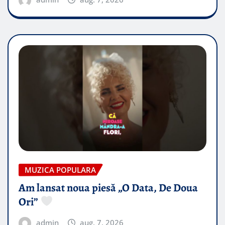
MUZICA POPULARA
Am lansat noua piesă „O Data, De Doua
Ori”
admin
aug. 7, 2026