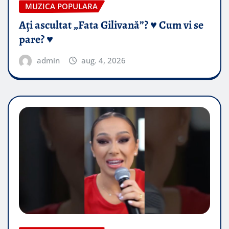
MUZICA POPULARA
Ați ascultat „Fata Gilivană”? ♥️ Cum vi se
pare? ♥️
admin
aug. 4, 2026