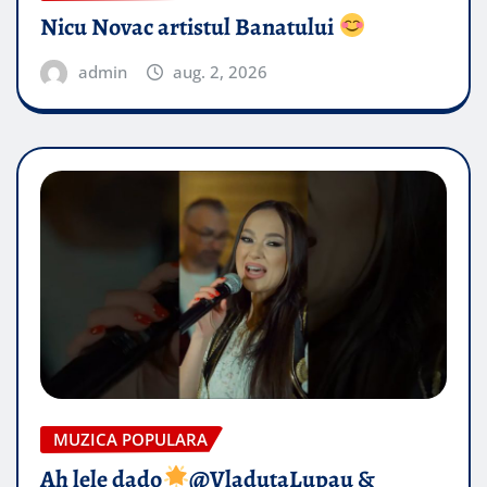
Nicu Novac artistul Banatului
admin
aug. 2, 2026
MUZICA POPULARA
Ah lele dado​
@VladutaLupau &