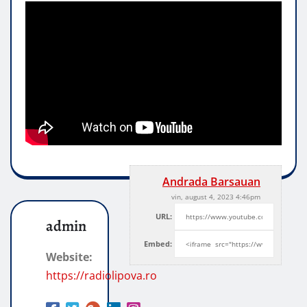
Andrada Barsauan
vin, august 4, 2023 4:46pm
URL:
admin
Embed:
Website:
https://radiolipova.ro