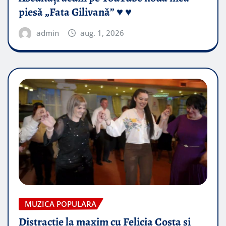
piesă „Fata Gilivană” ♥️ ♥️
admin
aug. 1, 2026
MUZICA POPULARA
Distractie la maxim cu Felicia Costa si