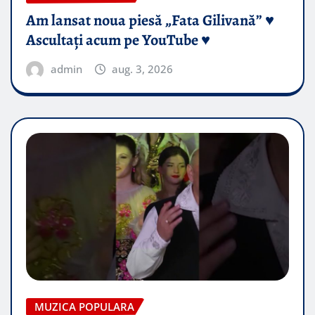
Am lansat noua piesă „Fata Gilivană” ♥️
Ascultați acum pe YouTube ♥️
admin
aug. 3, 2026
MUZICA POPULARA