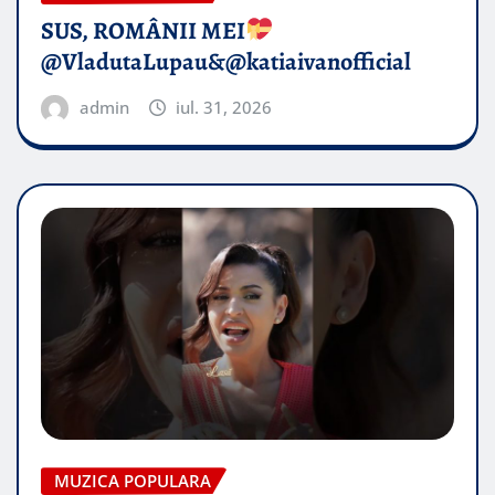
SUS, ROMÂNII MEI
@VladutaLupau&@katiaivanofficial
admin
iul. 31, 2026
MUZICA POPULARA