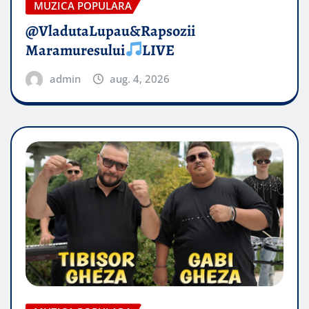
MUZICA POPULARA
@VladutaLupau&Rapsozii
Maramuresului
LIVE
admin
aug. 4, 2026