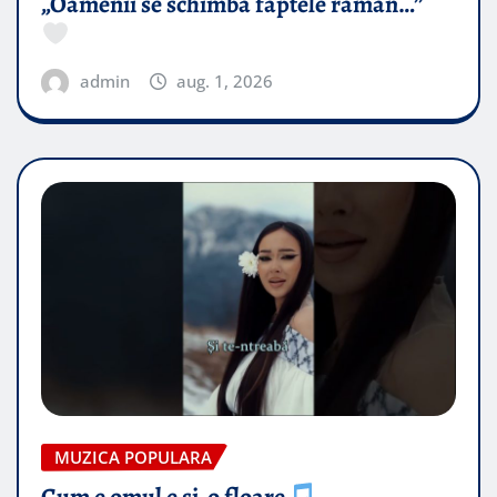
„Oamenii se schimbă faptele rămân…”
admin
aug. 1, 2026
MUZICA POPULARA