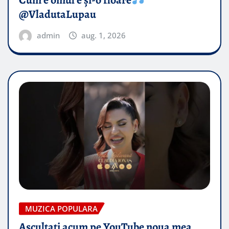
Cum e omul e și-o floare
@VladutaLupau
admin
aug. 1, 2026
MUZICA POPULARA
Ascultați acum pe YouTube noua mea