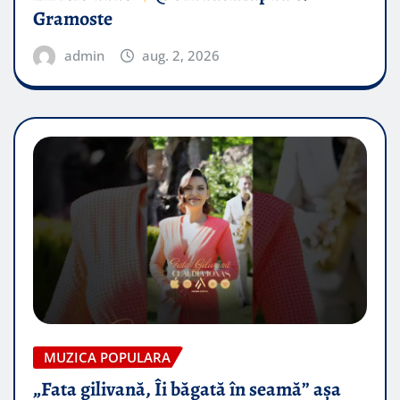
Gramoste
admin
aug. 2, 2026
MUZICA POPULARA
„Fata gilivană, Îi băgată în seamă” așa