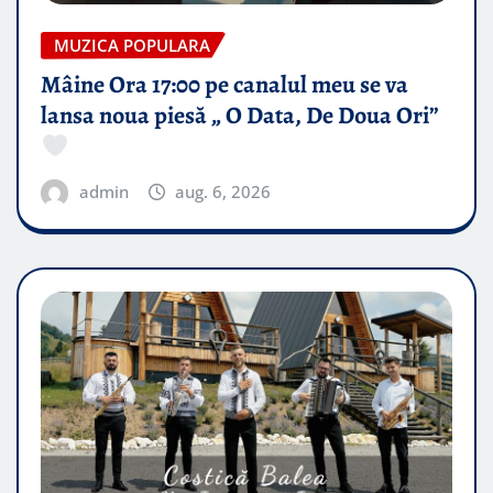
MUZICA POPULARA
Mâine Ora 17:00 pe canalul meu se va
lansa noua piesă „ O Data, De Doua Ori”
admin
aug. 6, 2026