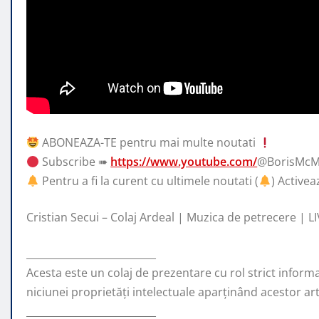
ABONEAZA-TE pentru mai multe noutati
Subscribe ➠
https://www.youtube.com/
@BorisMcM
Pentru a fi la curent
cu ultimele noutati (
) Activea
Cristian Secui – Colaj Ardeal | Muzica de petrecere | L
__________________________
Acesta este un colaj de prezentare cu rol strict inform
niciunei proprietăți intelectuale aparținând acestor arti
__________________________