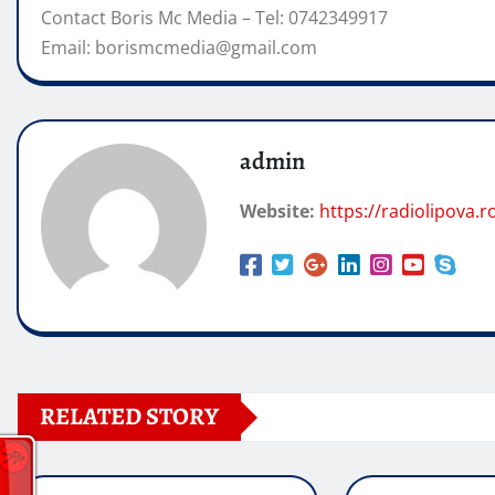
Contact Boris Mc Media – Tel: 0742349917
Email: borismcmedia@gmail.com
admin
Website:
https://radiolipova.r
RELATED STORY