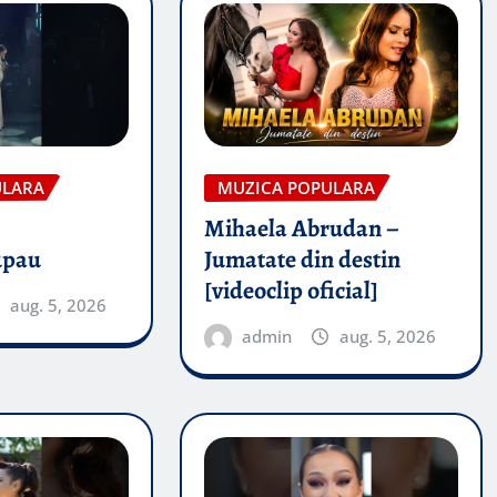
ULARA
MUZICA POPULARA
Mihaela Abrudan –
upau
Jumatate din destin
[videoclip oficial]
aug. 5, 2026
admin
aug. 5, 2026