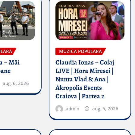
ULARA
MUZICA POPULARA
a – Măi
Claudia Ionas – Colaj
oane
LIVE | Hora Miresei |
Nunta Vlad & Ana |
aug. 6, 2026
Akropolis Events
Craiova | Partea 2
admin
aug. 5, 2026