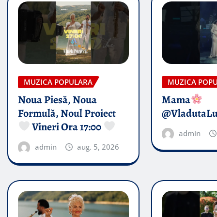
MUZICA POPULARA
MUZICA POP
Noua Piesă, Noua
Mama
Formulă, Noul Proiect
@VladutaL
Vineri Ora 17:00
admin
admin
aug. 5, 2026