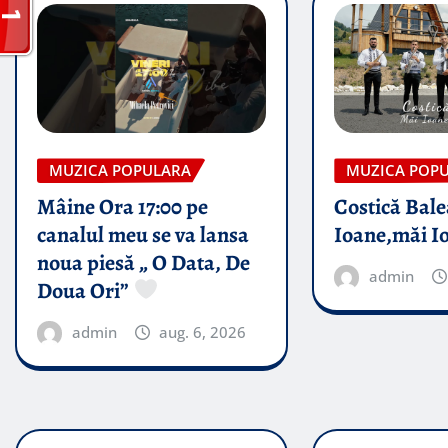
MUZICA POPULARA
MUZICA POP
Mâine Ora 17:00 pe
Costică Bale
canalul meu se va lansa
Ioane,măi I
noua piesă „ O Data, De
admin
Doua Ori”
admin
aug. 6, 2026