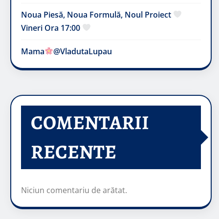
Noua Piesă, Noua Formulă, Noul Proiect
Vineri Ora 17:00
Mama
@VladutaLupau
COMENTARII
RECENTE
Niciun comentariu de arătat.