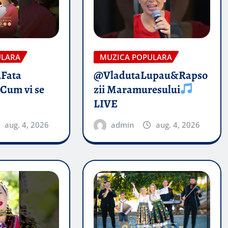
ULARA
MUZICA POPULARA
„Fata
@VladutaLupau&Rapso
 Cum vi se
zii Maramuresului
LIVE
aug. 4, 2026
admin
aug. 4, 2026