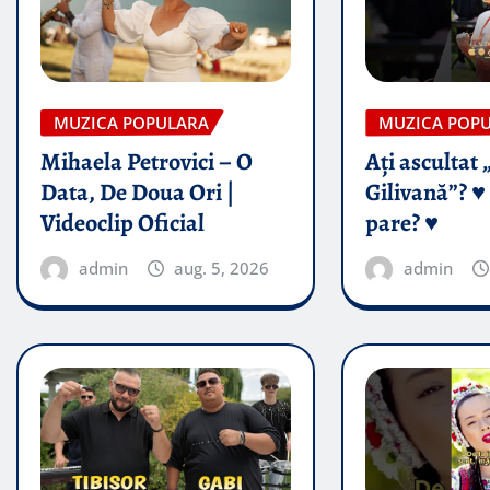
MUZICA POPULARA
MUZICA POP
Mihaela Petrovici – O
Ați ascultat 
Data, De Doua Ori |
Gilivană”? ♥️
Videoclip Oficial
pare? ♥️
admin
aug. 5, 2026
admin