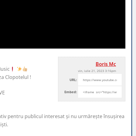
Boris Mc
usic
vin, iulie 21, 2023 3:16pm
za Clopotelul !
URL:
IVE
Embed:
ativ pentru publicul interesat și nu urmărește însușirea
ști.