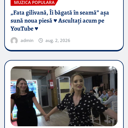
MUZICA POPULARA
„Fata gilivană, Îi băgată în seamă” așa
sună noua piesă ♥️ Ascultați acum pe
YouTube ♥️
admin
aug. 2, 2026