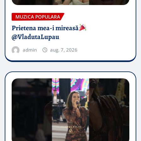
MUZICA POPULARA
Prietena mea-i mireasă​
@VladutaLupau
admin
aug. 7, 2026