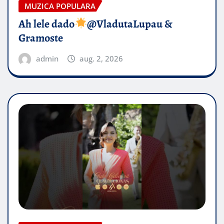
MUZICA POPULARA
Ah lele dado​
@VladutaLupau &
Gramoste
admin
aug. 2, 2026