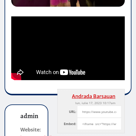
Andrada Barsauan
lun, iulie 17, 2023 10:17am
URL:
admin
Embed:
Website: