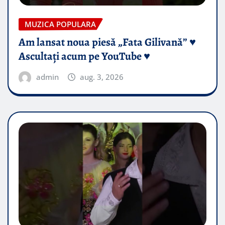
MUZICA POPULARA
Am lansat noua piesă „Fata Gilivană” ♥️
Ascultați acum pe YouTube ♥️
admin
aug. 3, 2026