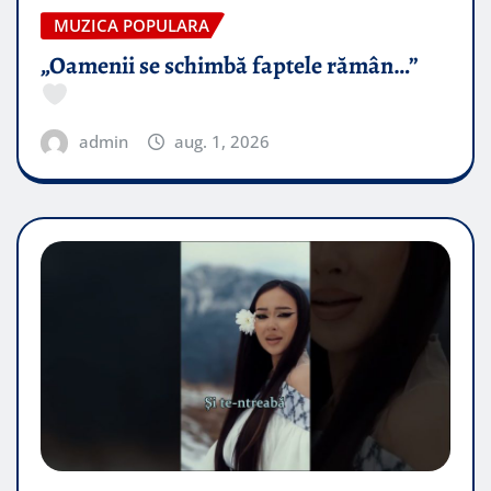
MUZICA POPULARA
„Oamenii se schimbă faptele rămân…”
admin
aug. 1, 2026