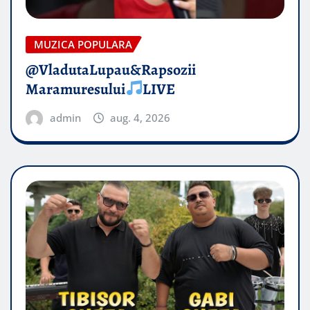
MUZICA POPULARA
@VladutaLupau&Rapsozii
Maramuresului
LIVE
admin
aug. 4, 2026