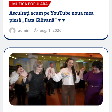
MUZICA POPULARA
Ascultați acum pe YouTube noua mea
piesă „Fata Gilivană” ♥️ ♥️
admin
aug. 1, 2026