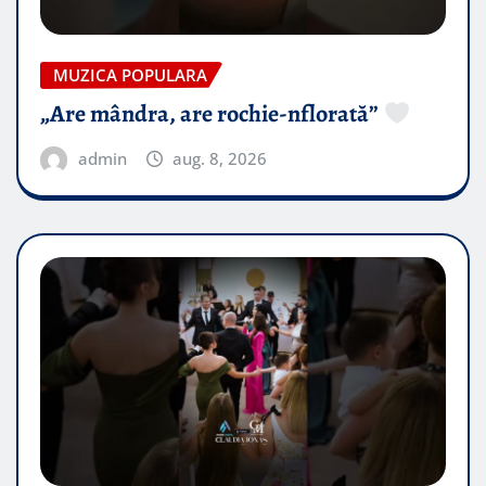
MUZICA POPULARA
„Are mândra, are rochie-nflorată”
admin
aug. 8, 2026