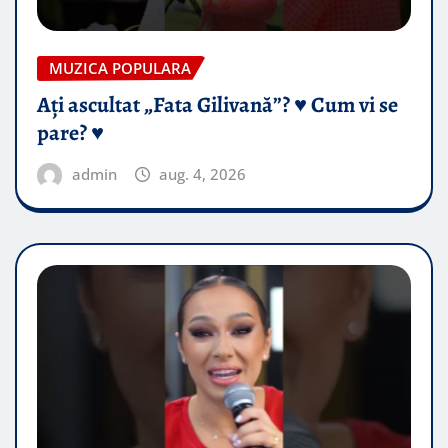
MUZICA POPULARA
Ați ascultat „Fata Gilivană”? ♥️ Cum vi se
pare? ♥️
admin
aug. 4, 2026