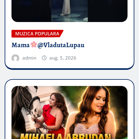
MUZICA POPULARA
Mama
@VladutaLupau
admin
aug. 5, 2026