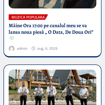
MUZICA POPULARA
Mâine Ora 17:00 pe canalul meu se va
lansa noua piesă „ O Data, De Doua Ori”
admin
aug. 6, 2026