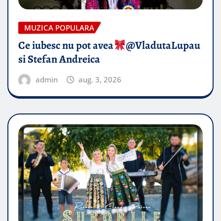
MUZICA POPULARA
Ce iubesc nu pot avea
​@VladutaLupau
si Stefan Andreica
admin
aug. 3, 2026