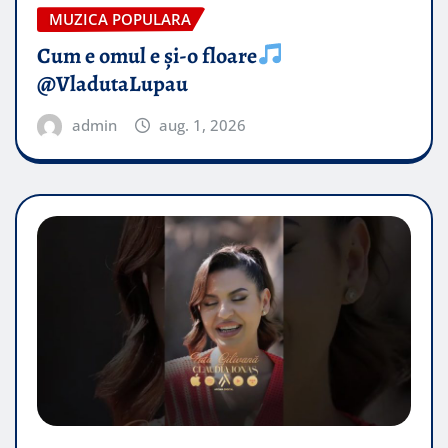
MUZICA POPULARA
Cum e omul e și-o floare
@VladutaLupau
admin
aug. 1, 2026