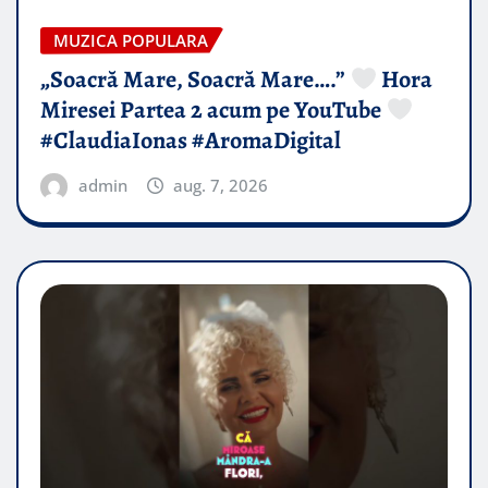
MUZICA POPULARA
„Soacră Mare, Soacră Mare….”
Hora
Miresei Partea 2 acum pe YouTube
#ClaudiaIonas #AromaDigital
admin
aug. 7, 2026