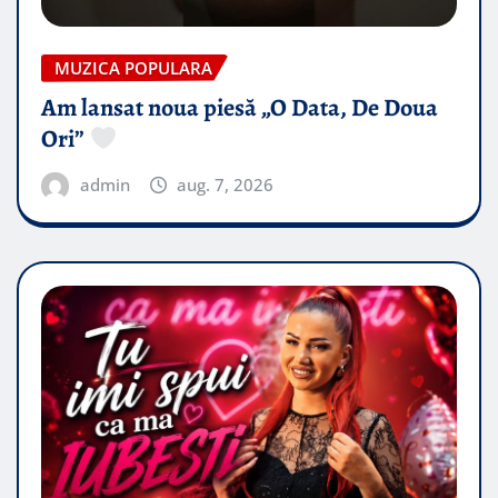
MUZICA POPULARA
Am lansat noua piesă „O Data, De Doua
Ori”
admin
aug. 7, 2026