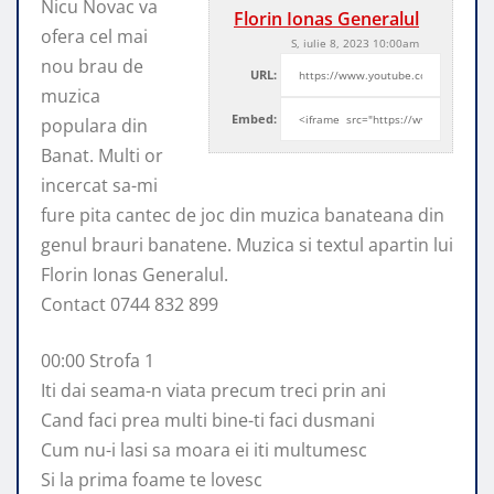
Nicu Novac va
Florin Ionas Generalul
ofera cel mai
S, iulie 8, 2023 10:00am
nou brau de
URL:
muzica
Embed:
populara din
Banat. Multi or
incercat sa-mi
fure
pita cantec de joc din muzica banateana din
genul brauri banatene. Muzica si textul apartin lui
Florin Ionas Generalul.
Contact 0744 832 899
00:00 Strofa 1
Iti dai seama-n viata precum treci prin ani
Cand faci prea multi bine-ti faci dusmani
Cum nu-i lasi sa moara ei iti multumesc
Si la prima foame te lovesc