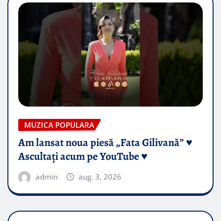
MUZICA POPULARA
Am lansat noua piesă „Fata Gilivană” ♥️
Ascultați acum pe YouTube ♥️
admin
aug. 3, 2026