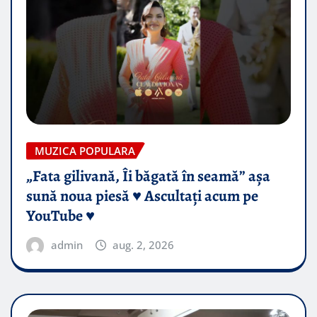
MUZICA POPULARA
„Fata gilivană, Îi băgată în seamă” așa
sună noua piesă ♥️ Ascultați acum pe
YouTube ♥️
admin
aug. 2, 2026