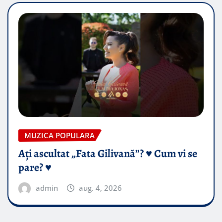
MUZICA POPULARA
Ați ascultat „Fata Gilivană”? ♥️ Cum vi se
pare? ♥️
admin
aug. 4, 2026