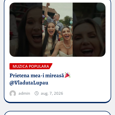
MUZICA POPULARA
Prietena mea-i mireasă​
@VladutaLupau
admin
aug. 7, 2026