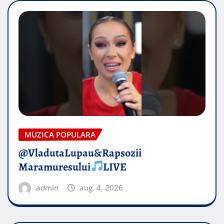
MUZICA POPULARA
@VladutaLupau&Rapsozii
Maramuresului
LIVE
admin
aug. 4, 2026