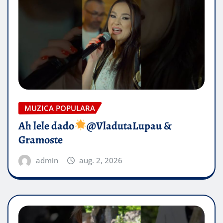
MUZICA POPULARA
Ah lele dado​
@VladutaLupau &
Gramoste
admin
aug. 2, 2026