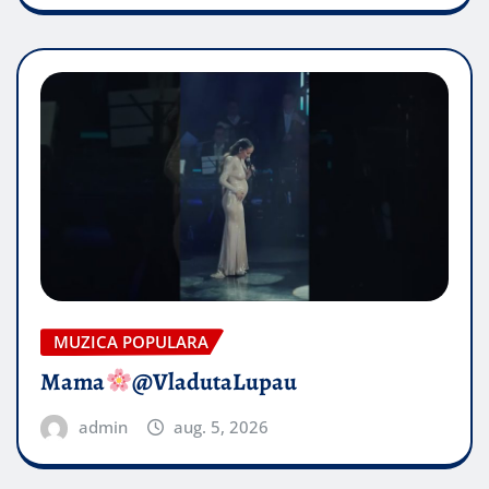
MUZICA POPULARA
Mama
@VladutaLupau
admin
aug. 5, 2026