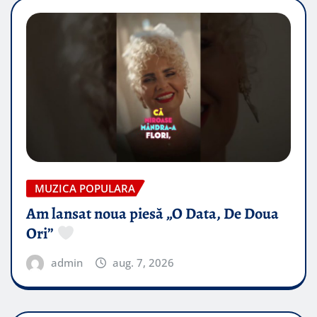
MUZICA POPULARA
Am lansat noua piesă „O Data, De Doua
Ori”
admin
aug. 7, 2026