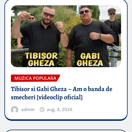
MUZICA POPULARA
Tibisor si Gabi Gheza – Am o banda de
smecheri [videoclip oficial]
admin
aug. 4, 2026