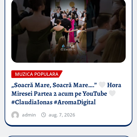
MUZICA POPULARA
„Soacră Mare, Soacră Mare….”
Hora
Miresei Partea 2 acum pe YouTube
#ClaudiaIonas #AromaDigital
admin
aug. 7, 2026