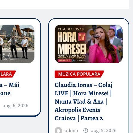
ULARA
MUZICA POPULARA
a – Măi
Claudia Ionas – Colaj
oane
LIVE | Hora Miresei |
Nunta Vlad & Ana |
aug. 6, 2026
Akropolis Events
Craiova | Partea 2
admin
aug. 5, 2026