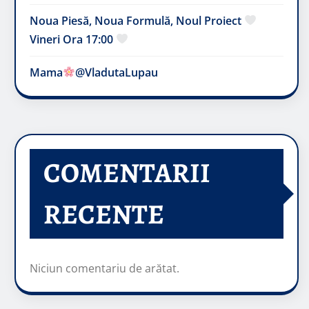
Noua Piesă, Noua Formulă, Noul Proiect
Vineri Ora 17:00
Mama
@VladutaLupau
COMENTARII
RECENTE
Niciun comentariu de arătat.