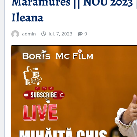
Maramures || NOU 2023 |
Ileana
admin
iul. 7, 2023
0