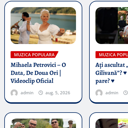
MUZICA POPULARA
MUZICA POP
Mihaela Petrovici – O
Ați ascultat 
Data, De Doua Ori |
Gilivană”? ♥️
Videoclip Oficial
pare? ♥️
admin
aug. 5, 2026
admin