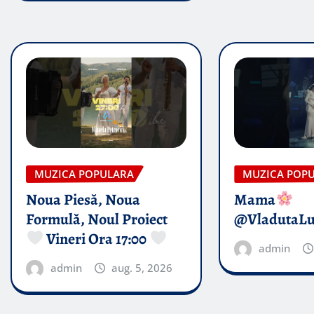
MUZICA POPULARA
MUZICA POP
Noua Piesă, Noua
Mama
Formulă, Noul Proiect
@VladutaL
Vineri Ora 17:00
admin
admin
aug. 5, 2026