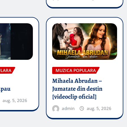
ULARA
MUZICA POPULARA
Mihaela Abrudan –
upau
Jumatate din destin
[videoclip oficial]
aug. 5, 2026
admin
aug. 5, 2026