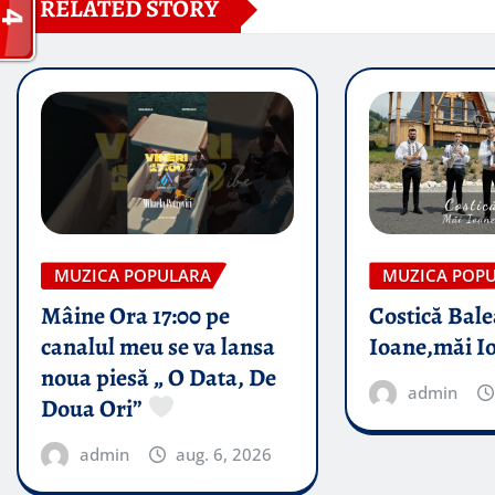
RELATED STORY
MUZICA POPULARA
MUZICA POP
Mâine Ora 17:00 pe
Costică Bale
canalul meu se va lansa
Ioane,măi I
noua piesă „ O Data, De
admin
Doua Ori”
admin
aug. 6, 2026