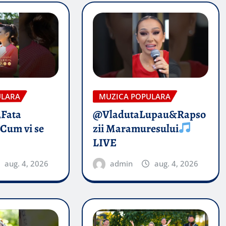
ULARA
MUZICA POPULARA
„Fata
@VladutaLupau&Rapso
 Cum vi se
zii Maramuresului
LIVE
aug. 4, 2026
admin
aug. 4, 2026