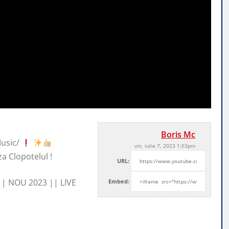
Boris Mc
usic/
vin, iulie 7, 2023 1:03pm
za Clopotelul !
URL:
 || NOU 2023 || LIVE
Embed: