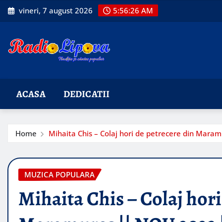
Skip
vineri, 7 august 2026
5:56:27 AM
to
content
ACASA
DEDICATII
Home
Mihaita Chis – Colaj hori de petrecere din Mara
MUZICA POPULARA
Mihaita Chis – Colaj hori