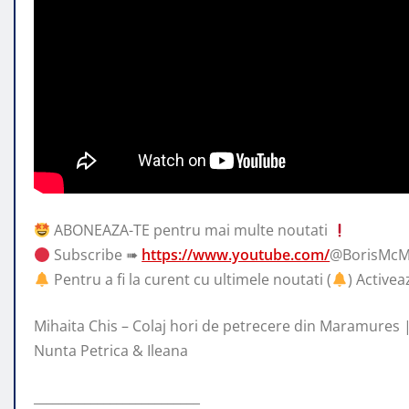
ABONEAZA-TE pentru mai multe noutati
Subscribe ➠
https://www.youtube.com/
@BorisMcM
Pentru a fi la curent cu ultimele noutati (
) Activea
Mihaita Chis – Colaj hori de petrecere din Maramures
Nunta Petrica & Ileana
__________________________