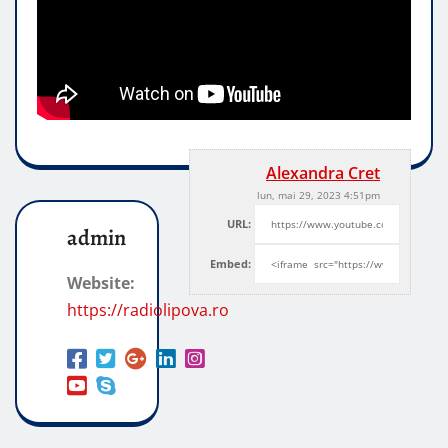
Alexandra Cret
lun, mai 29, 2023 4:51pm
URL:
admin
Embed:
Website:
https://radiolipova.ro