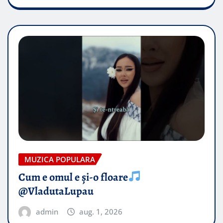
MUZICA POPULARA
Cum e omul e și-o floare
@VladutaLupau
admin
aug. 1, 2026