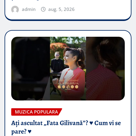
admin
aug. 5, 2026
MUZICA POPULARA
Ați ascultat „Fata Gilivană”? ♥️ Cum vi se
pare? ♥️