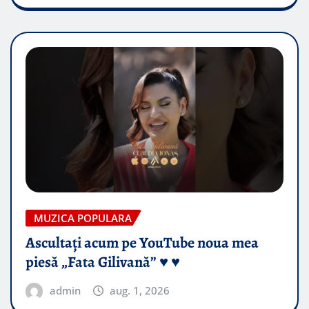
MUZICA POPULARA
Ascultați acum pe YouTube noua mea
piesă „Fata Gilivană” ♥️ ♥️
admin
aug. 1, 2026