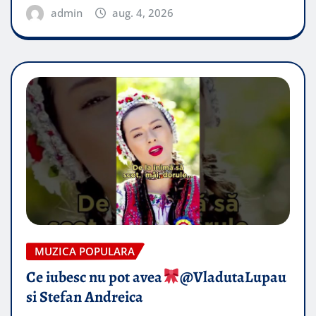
admin
aug. 4, 2026
MUZICA POPULARA
Ce iubesc nu pot avea
​@VladutaLupau
si Stefan Andreica