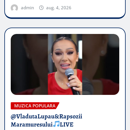
admin
aug. 4, 2026
MUZICA POPULARA
@VladutaLupau&Rapsozii
Maramuresului
LIVE