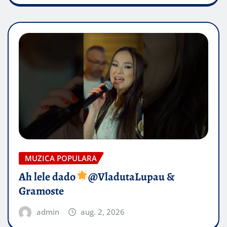
MUZICA POPULARA
Ah lele dado​
@VladutaLupau &
Gramoste
admin
aug. 2, 2026