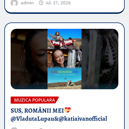
admin
iul. 31, 2026
MUZICA POPULARA
SUS, ROMÂNII MEI
@VladutaLupau&@katiaivanofficial