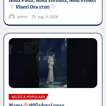
Noua Piesă, Noua Formulă, Noul Proiect
Vineri Ora 17:00
admin
aug. 5, 2026
MUZICA POPULARA
Mama
@VladutaLupau