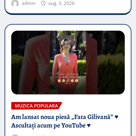
admin
aug. 3, 2026
MUZICA POPULARA
Am lansat noua piesă „Fata Gilivană” ♥️
Ascultați acum pe YouTube ♥️