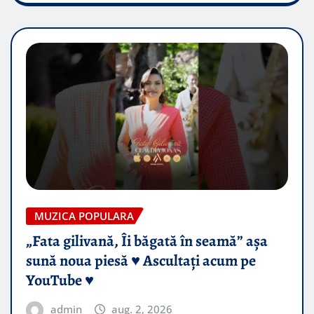
MUZICA POPULARA
„Fata gilivană, Îi băgată în seamă” așa
sună noua piesă ♥️ Ascultați acum pe
YouTube ♥️
admin
aug. 2, 2026