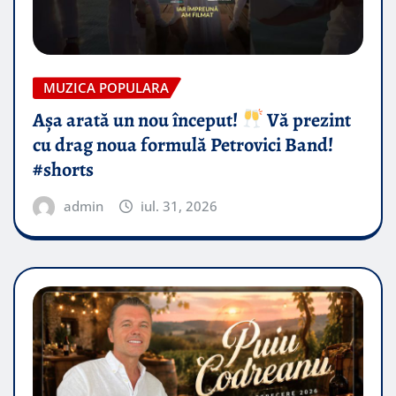
MUZICA POPULARA
Așa arată un nou început!
Vă prezint
cu drag noua formulă Petrovici Band!
#shorts
admin
iul. 31, 2026