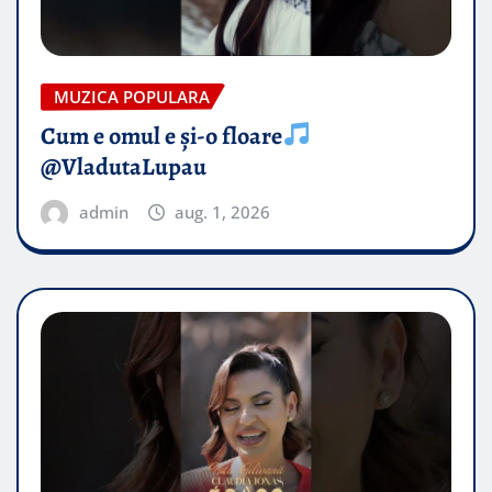
MUZICA POPULARA
Cum e omul e și-o floare
@VladutaLupau
admin
aug. 1, 2026