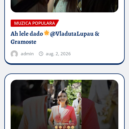
MUZICA POPULARA
Ah lele dado​
@VladutaLupau &
Gramoste
admin
aug. 2, 2026