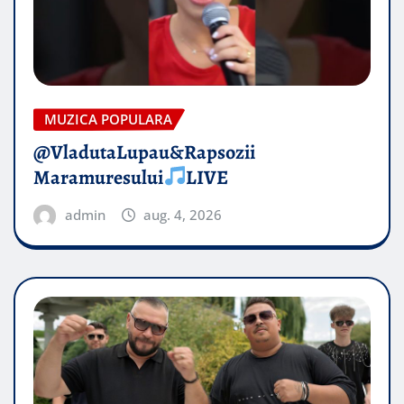
MUZICA POPULARA
@VladutaLupau&Rapsozii
Maramuresului
LIVE
admin
aug. 4, 2026