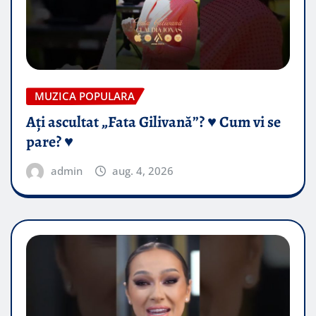
MUZICA POPULARA
Ați ascultat „Fata Gilivană”? ♥️ Cum vi se
pare? ♥️
admin
aug. 4, 2026