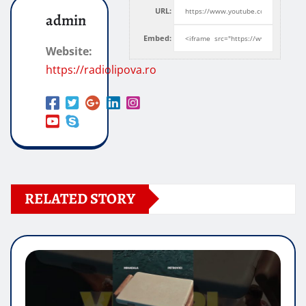
URL:
admin
Embed:
Website:
https://radiolipova.ro
RELATED STORY