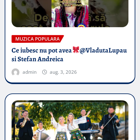
MUZICA POPULARA
Ce iubesc nu pot avea
​@VladutaLupau
si Stefan Andreica
admin
aug. 3, 2026