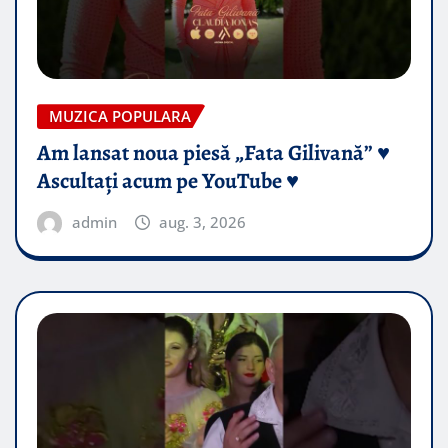
MUZICA POPULARA
Am lansat noua piesă „Fata Gilivană” ♥️
Ascultați acum pe YouTube ♥️
admin
aug. 3, 2026