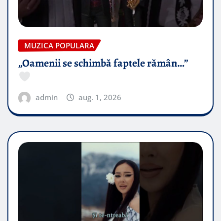
MUZICA POPULARA
„Oamenii se schimbă faptele rămân…”
admin
aug. 1, 2026