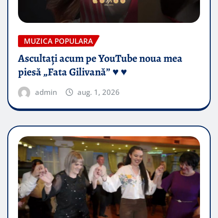
MUZICA POPULARA
Ascultați acum pe YouTube noua mea
piesă „Fata Gilivană” ♥️ ♥️
admin
aug. 1, 2026