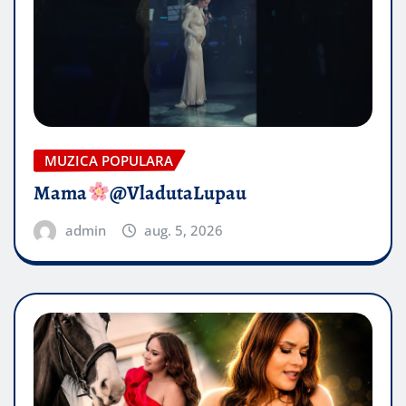
MUZICA POPULARA
Mama
@VladutaLupau
admin
aug. 5, 2026