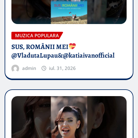
MUZICA POPULARA
SUS, ROMÂNII MEI
@VladutaLupau&@katiaivanofficial
admin
iul. 31, 2026