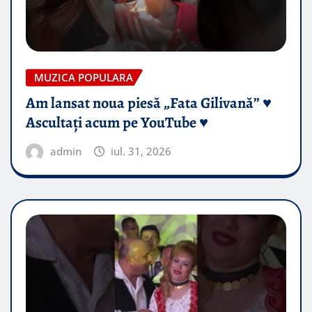
MUZICA POPULARA
Am lansat noua piesă „Fata Gilivană” ♥️
Ascultați acum pe YouTube ♥️
admin
iul. 31, 2026