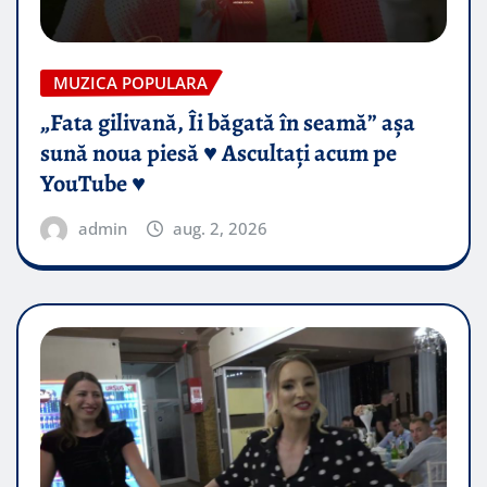
MUZICA POPULARA
„Fata gilivană, Îi băgată în seamă” așa
sună noua piesă ♥️ Ascultați acum pe
YouTube ♥️
admin
aug. 2, 2026