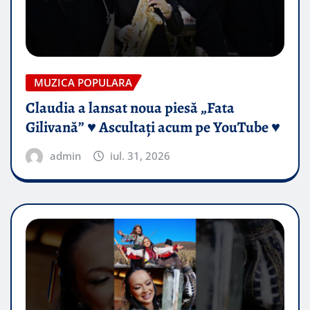
MUZICA POPULARA
Claudia a lansat noua piesă „Fata
Gilivană” ♥️ Ascultați acum pe YouTube ♥️
admin
iul. 31, 2026