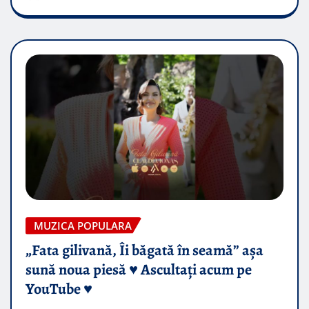
MUZICA POPULARA
„Fata gilivană, Îi băgată în seamă” așa
sună noua piesă ♥️ Ascultați acum pe
YouTube ♥️