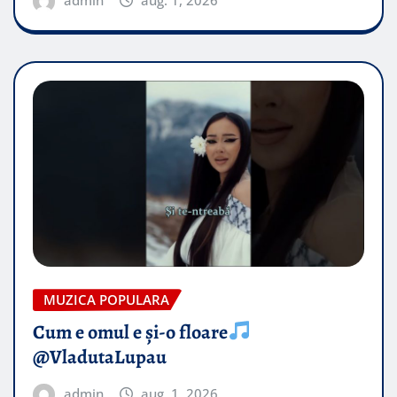
MUZICA POPULARA
Cum e omul e și-o floare
@VladutaLupau
admin
aug. 1, 2026