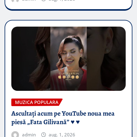
MUZICA POPULARA
Ascultați acum pe YouTube noua mea
piesă „Fata Gilivană” ♥️ ♥️
admin
aug. 1, 2026