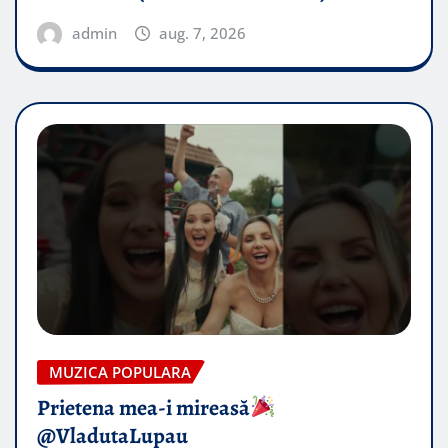
admin
aug. 7, 2026
MUZICA POPULARA
Prietena mea-i mireasă​
@VladutaLupau