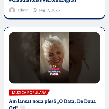
#ClaudiaIonas #AromaDigital
admin
aug. 7, 2026
MUZICA POPULARA
Am lansat noua piesă „O Data, De Doua
Ori”