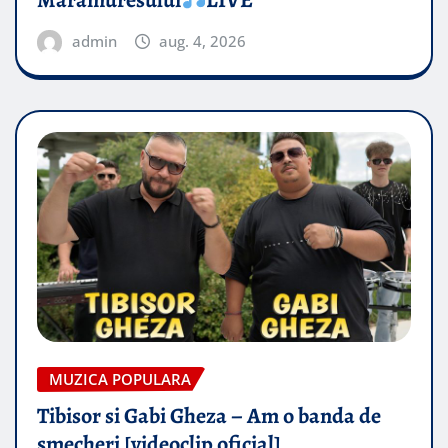
admin
aug. 4, 2026
MUZICA POPULARA
Tibisor si Gabi Gheza – Am o banda de
smecheri [videoclip oficial]