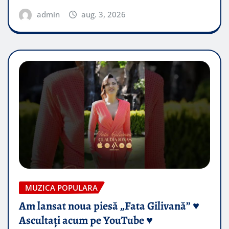
admin
aug. 3, 2026
MUZICA POPULARA
Am lansat noua piesă „Fata Gilivană” ♥️
Ascultați acum pe YouTube ♥️