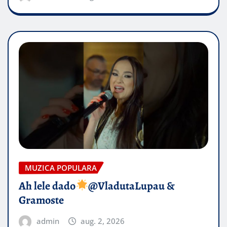
MUZICA POPULARA
Ah lele dado​
@VladutaLupau &
Gramoste
admin
aug. 2, 2026