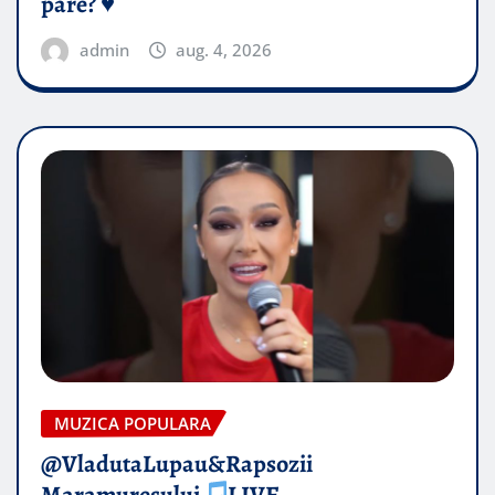
pare? ♥️
admin
aug. 4, 2026
MUZICA POPULARA
@VladutaLupau&Rapsozii
Maramuresului
LIVE