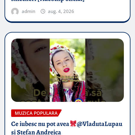
admin
aug. 4, 2026
MUZICA POPULARA
Ce iubesc nu pot avea
​@VladutaLupau
si Stefan Andreica