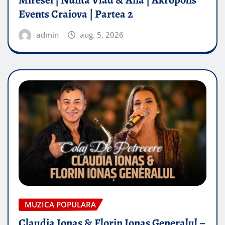
Miresei | Nunta Vlad & Ana | Akropolis
Events Craiova | Partea 2
admin
aug. 5, 2026
MUZICA POPULARA
Claudia Ionas & Florin Ionas Generalul –