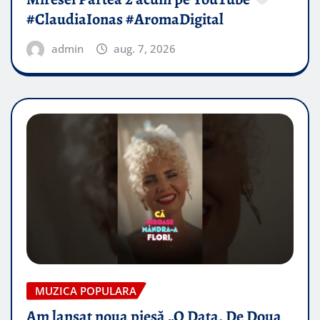
#ClaudiaIonas #AromaDigital
admin
aug. 7, 2026
MUZICA POPULARA
Am lansat noua piesă „O Data, De Doua