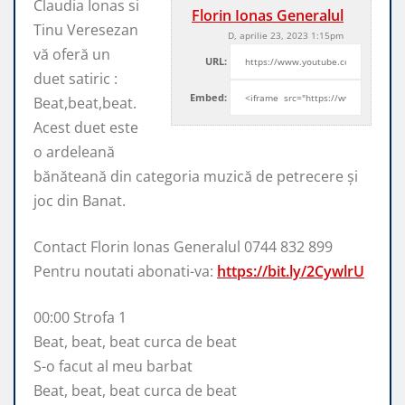
Claudia Ionas si
Florin Ionas Generalul
Tinu Veresezan
D, aprilie 23, 2023 1:15pm
vă oferă un
URL:
duet satiric :
Embed:
Beat,beat,beat.
Acest duet este
o ardeleană
bănăteană din categoria muzică
de petrecere și
joc din Banat.
Contact Florin Ionas Generalul 0744 832 899
Pentru noutati abonati-va:
https://bit.ly/2CywlrU
00:00 Strofa 1
Beat, beat, beat curca de beat
S-o facut al meu barbat
Beat, beat, beat curca de beat