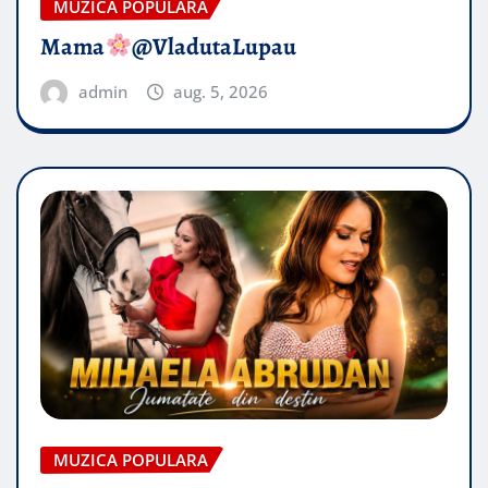
MUZICA POPULARA
Mama
@VladutaLupau
admin
aug. 5, 2026
MUZICA POPULARA