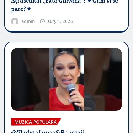
Ați ascultat „Fata Gilivană”? ♥️ Cum vi se
pare? ♥️
admin
aug. 4, 2026
MUZICA POPULARA
@VladutaLupau&Rapsozii