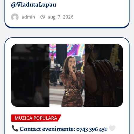
@VladutaLupau
admin
aug. 7, 2026
MUZICA POPULARA
Contact evenimente: 0743 396 451