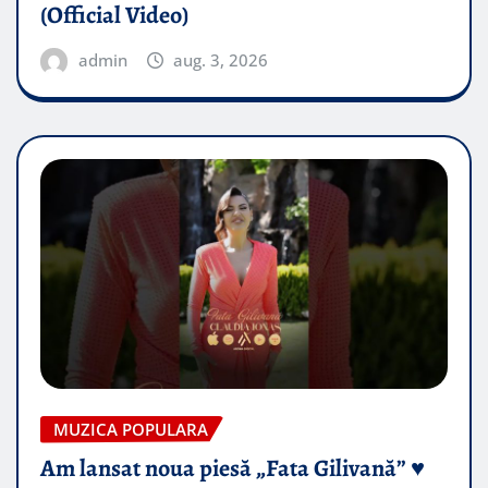
(Official Video)
admin
aug. 3, 2026
MUZICA POPULARA
Am lansat noua piesă „Fata Gilivană” ♥️