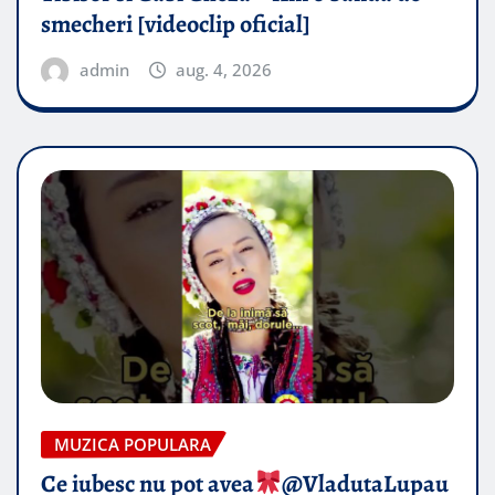
smecheri [videoclip oficial]
admin
aug. 4, 2026
MUZICA POPULARA
Ce iubesc nu pot avea
​@VladutaLupau