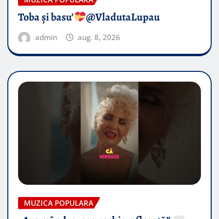
Toba și basu’
@VladutaLupau
admin
aug. 8, 2026
MUZICA POPULARA