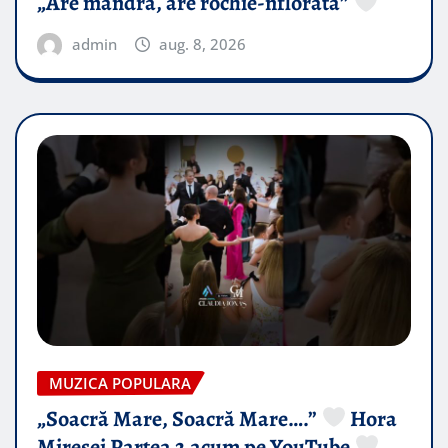
„Are mândra, are rochie-nflorată”
admin
aug. 8, 2026
MUZICA POPULARA
„Soacră Mare, Soacră Mare….”
Hora
Miresei Partea 2 acum pe YouTube