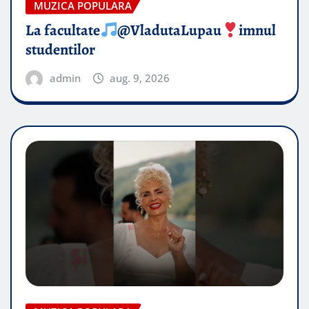
MUZICA POPULARA
La facultate
@VladutaLupau
imnul
studentilor
admin
aug. 9, 2026