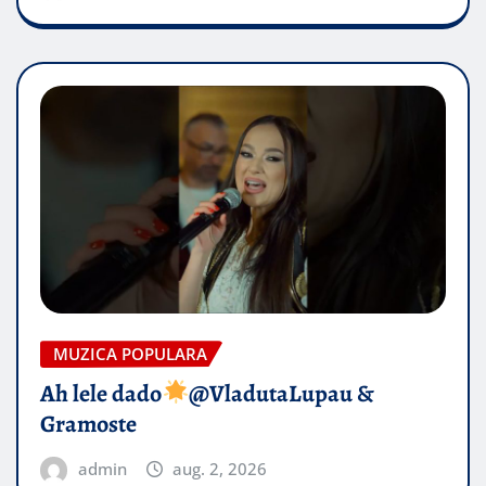
MUZICA POPULARA
Ah lele dado​
@VladutaLupau &
Gramoste
admin
aug. 2, 2026