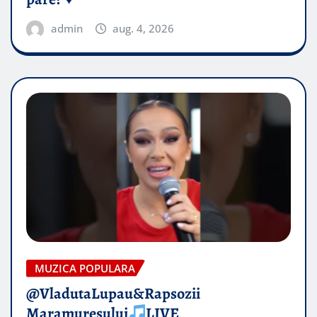
admin
aug. 4, 2026
MUZICA POPULARA
@VladutaLupau&Rapsozii
Maramuresului
LIVE