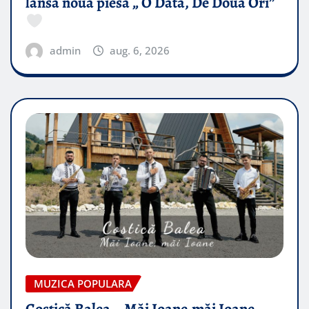
lansa noua piesă „ O Data, De Doua Ori”
admin
aug. 6, 2026
MUZICA POPULARA
Costică Balea – Măi Ioane,măi Ioane