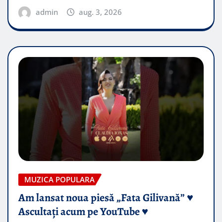
admin
aug. 3, 2026
MUZICA POPULARA
Am lansat noua piesă „Fata Gilivană” ♥️
Ascultați acum pe YouTube ♥️