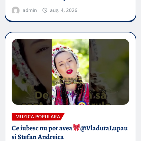
admin
aug. 4, 2026
MUZICA POPULARA
Ce iubesc nu pot avea
​@VladutaLupau
si Stefan Andreica