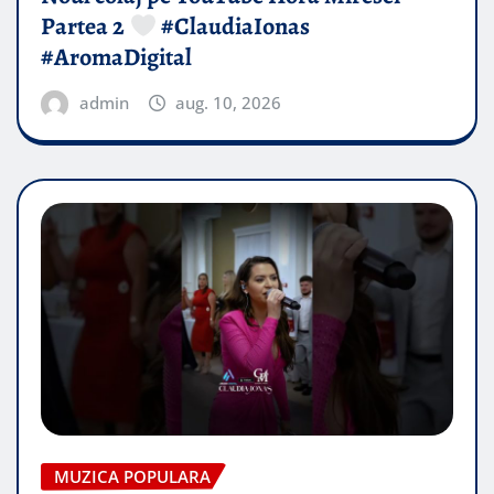
Partea 2
#ClaudiaIonas
#AromaDigital
admin
aug. 10, 2026
MUZICA POPULARA