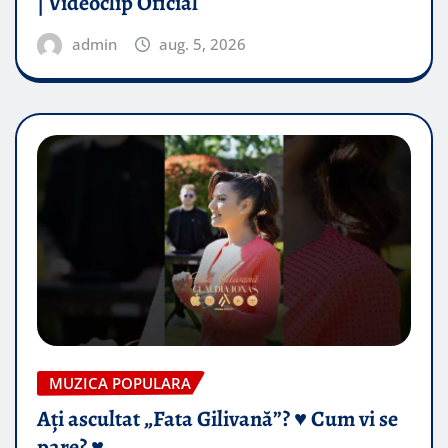
| Videoclip Oficial
admin
aug. 5, 2026
MUZICA POPULARA
Ați ascultat „Fata Gilivană”? ♥️ Cum vi se
pare? ♥️