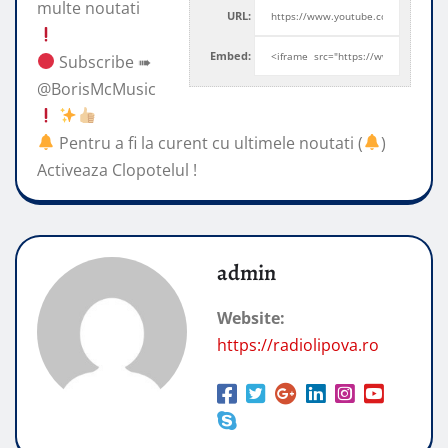
multe noutati
URL:
Embed:
Subscribe ➠
@BorisMcMusic
Pentru a fi la curent cu ultimele noutati (
)
Activeaza Clopotelul !
admin
Website:
https://radiolipova.ro