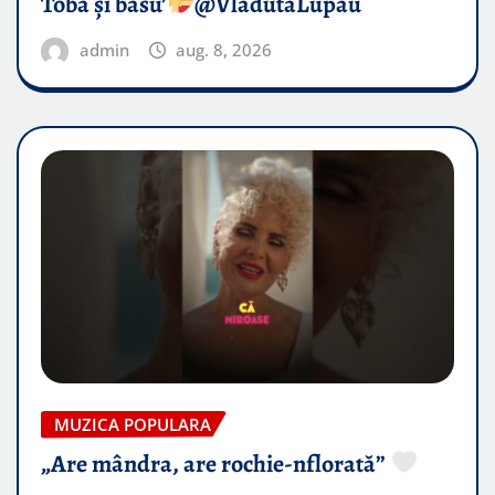
Toba și basu’
@VladutaLupau
admin
aug. 8, 2026
MUZICA POPULARA
„Are mândra, are rochie-nflorată”