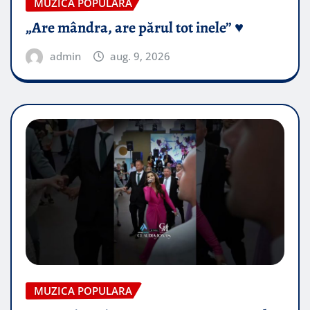
MUZICA POPULARA
„Are mândra, are părul tot inele” ♥️
admin
aug. 9, 2026
MUZICA POPULARA