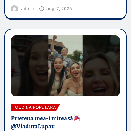
admin
aug. 7, 2026
MUZICA POPULARA
Prietena mea-i mireasă​
@VladutaLupau