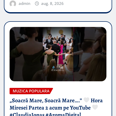
admin
aug. 8, 2026
MUZICA POPULARA
„Soacră Mare, Soacră Mare….”
Hora
Miresei Partea 2 acum pe YouTube
#ClaudiaIonas #AromaDigital