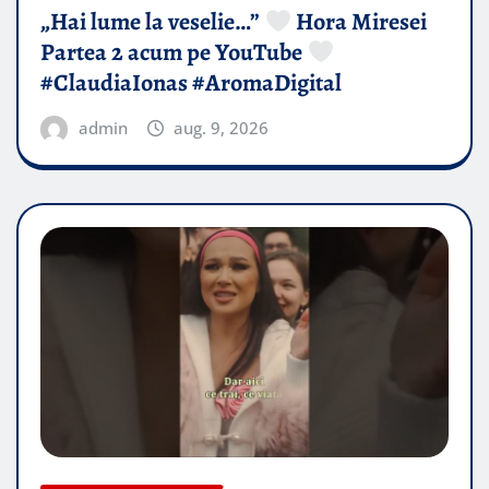
„Hai lume la veselie…”
Hora Miresei
Partea 2 acum pe YouTube
#ClaudiaIonas #AromaDigital
admin
aug. 9, 2026