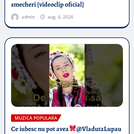
smecheri [videoclip oficial]
admin
aug. 4, 2026
MUZICA POPULARA
Ce iubesc nu pot avea
​@VladutaLupau