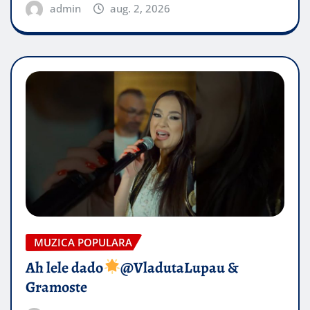
admin
aug. 2, 2026
MUZICA POPULARA
Ah lele dado​
@VladutaLupau &
Gramoste