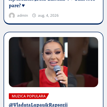
pare? ♥️
admin
aug. 4, 2026
MUZICA POPULARA
@VladutaLupau&Rapsozii