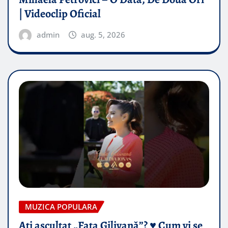
| Videoclip Oficial
admin
aug. 5, 2026
MUZICA POPULARA
Ați ascultat „Fata Gilivană”? ♥️ Cum vi se