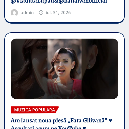
@VladutaLupau&@katiaivanofficial
admin
iul. 31, 2026
MUZICA POPULARA
Am lansat noua piesă „Fata Gilivană” ♥️
Ascultați acum pe YouTube ♥️