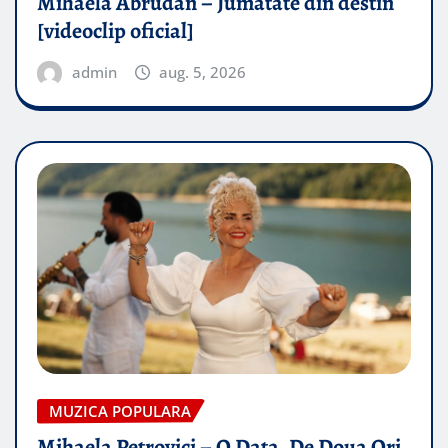
Mihaela Abrudan – Jumatate din destin
[videoclip oficial]
admin
aug. 5, 2026
MUZICA POPULARA
Mihaela Petrovici – O Data, De Doua Ori