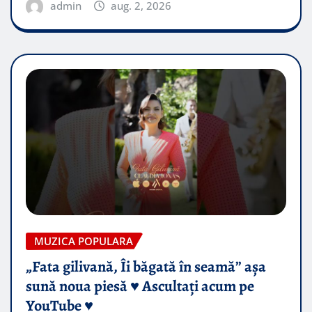
admin
aug. 2, 2026
MUZICA POPULARA
„Fata gilivană, Îi băgată în seamă” așa
sună noua piesă ♥️ Ascultați acum pe
YouTube ♥️