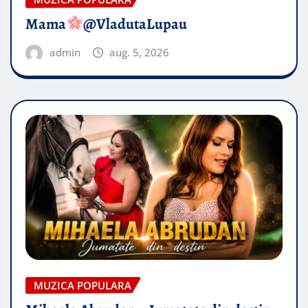
Mama
@VladutaLupau
admin
aug. 5, 2026
MUZICA POPULARA