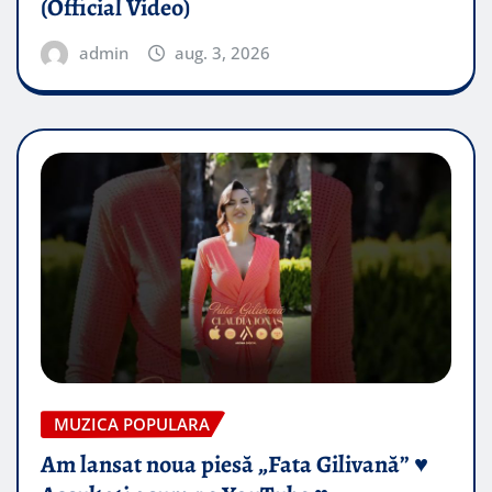
(Official Video)
admin
aug. 3, 2026
MUZICA POPULARA
Am lansat noua piesă „Fata Gilivană” ♥️