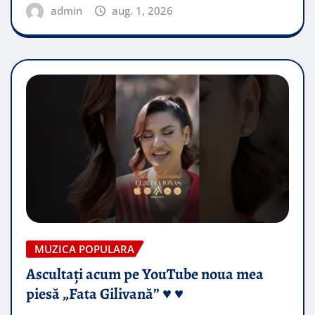
admin
aug. 1, 2026
MUZICA POPULARA
Ascultați acum pe YouTube noua mea
piesă „Fata Gilivană” ♥️ ♥️