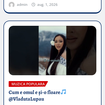
admin
aug. 1, 2026
MUZICA POPULARA
Cum e omul e și-o floare
@VladutaLupau