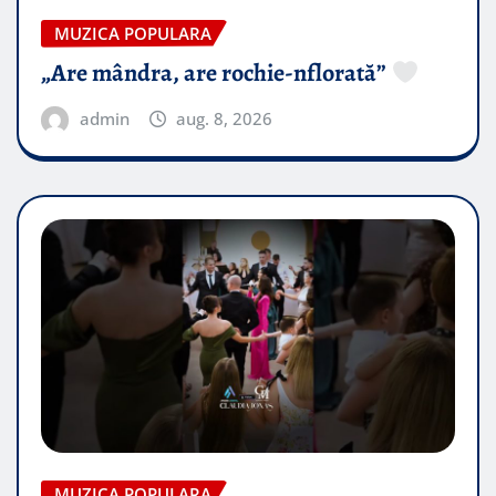
MUZICA POPULARA
„Are mândra, are rochie-nflorată”
admin
aug. 8, 2026
MUZICA POPULARA