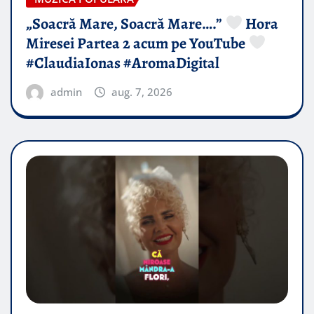
„Soacră Mare, Soacră Mare….”
Hora
Miresei Partea 2 acum pe YouTube
#ClaudiaIonas #AromaDigital
admin
aug. 7, 2026