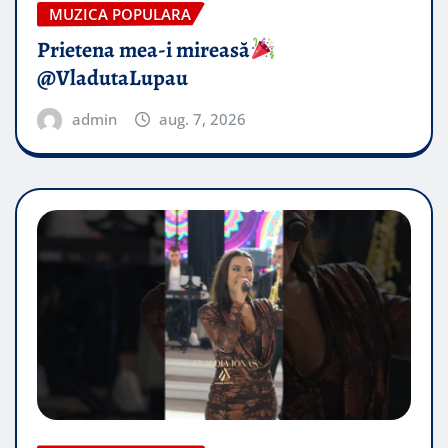
MUZICA POPULARA
Prietena mea-i mireasă​
@VladutaLupau
admin
aug. 7, 2026