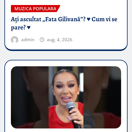
MUZICA POPULARA
Ați ascultat „Fata Gilivană”? ♥️ Cum vi se
pare? ♥️
admin
aug. 4, 2026