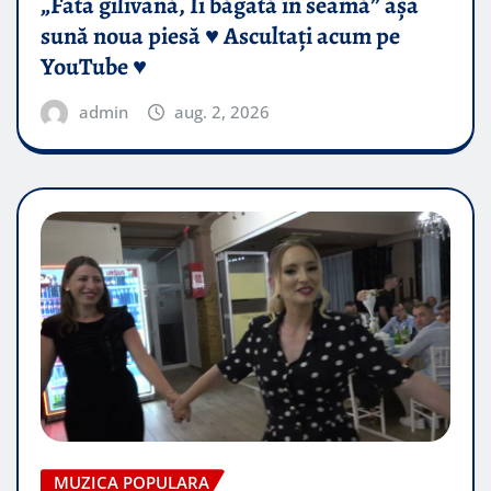
„Fata gilivană, Îi băgată în seamă” așa
sună noua piesă ♥️ Ascultați acum pe
YouTube ♥️
admin
aug. 2, 2026
MUZICA POPULARA