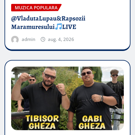
MUZICA POPULARA
@VladutaLupau&Rapsozii
Maramuresului
LIVE
admin
aug. 4, 2026