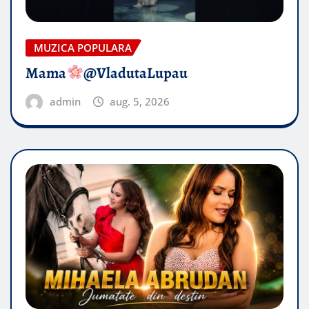
MUZICA POPULARA
Mama
@VladutaLupau
admin
aug. 5, 2026