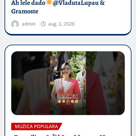
Ah lele dado​
@VladutaLupau &
Gramoste
admin
aug. 2, 2026
MUZICA POPULARA