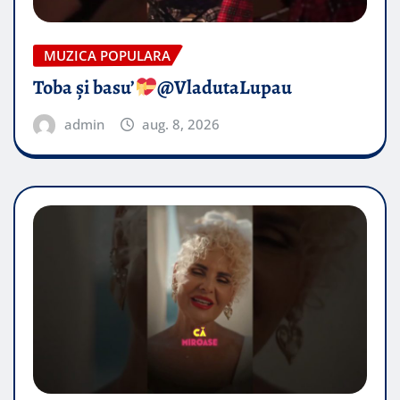
MUZICA POPULARA
Toba și basu’
@VladutaLupau
admin
aug. 8, 2026