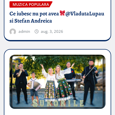
MUZICA POPULARA
Ce iubesc nu pot avea
​@VladutaLupau
si Stefan Andreica
admin
aug. 3, 2026