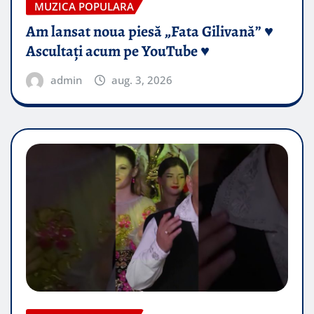
MUZICA POPULARA
Am lansat noua piesă „Fata Gilivană” ♥️
Ascultați acum pe YouTube ♥️
admin
aug. 3, 2026