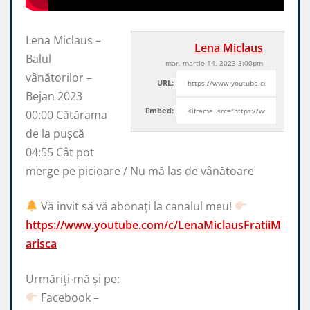
Lena Miclaus –
Lena Miclaus
Balul
mar, martie 14, 2023 3:00pm
vânătorilor –
URL:
Bejan 2023
Embed:
00:00 Cătărama
de la pușcă
04:55 Cât pot
merge pe picioare
/ Nu mă las de vânătoare
Vă invit să vă abonați la canalul meu!
https://www.youtube.com/c/LenaMiclausFratiiM
arisca
Urmăriți-mă și pe:
Facebook –