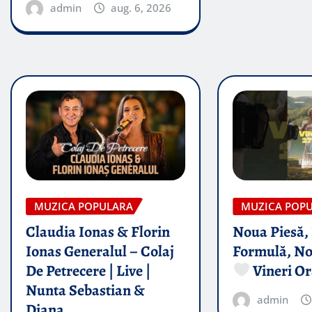
admin
aug. 6, 2026
MUZICA POPULARA
MUZICA POP
Claudia Ionas & Florin
Noua Piesă,
Ionas Generalul – Colaj
Formulă, No
De Petrecere | Live |
Vineri Or
Nunta Sebastian &
admin
Diana