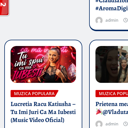
#ClaudiaIo
#AromaDigi
admin
MUZICA POPULARA
MUZICA POP
Lucretia Racu Katiusha –
Prietena mea
Tu Imi Juri Ca Ma Iubesti
@Vladut
(Music Video Oficial)
admin