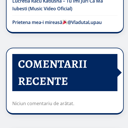
Lucretia Racu Katiusha – Tu Imi Juri Ca Ma
Iubesti (Music Video Oficial)
Prietena mea-i mireasă​
@VladutaLupau
COMENTARII
RECENTE
Niciun comentariu de arătat.