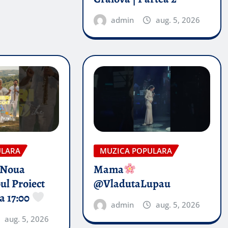
admin
aug. 5, 2026
ULARA
MUZICA POPULARA
 Noua
Mama
ul Proiect
@VladutaLupau
a 17:00
admin
aug. 5, 2026
aug. 5, 2026