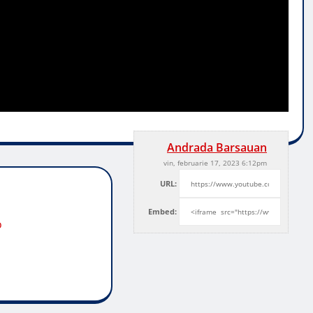
Andrada Barsauan
vin, februarie 17, 2023 6:12pm
URL:
Embed:
o