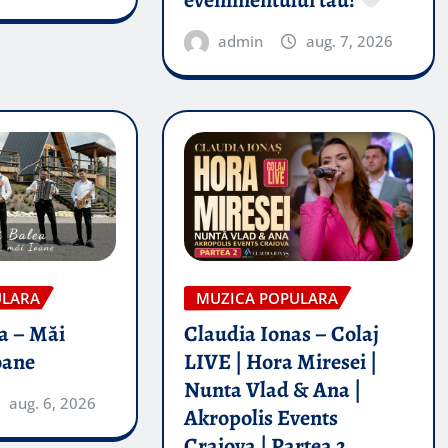
admin
aug. 7, 2026
ULARA
MUZICA POPULARA
a – Măi
Claudia Ionas – Colaj
oane
LIVE | Hora Miresei |
Nunta Vlad & Ana |
aug. 6, 2026
Akropolis Events
Craiova | Partea 2