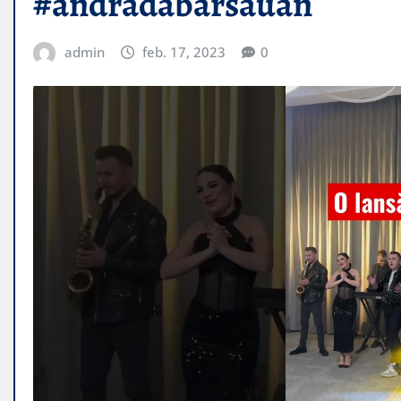
#andradabarsauan
admin
feb. 17, 2023
0