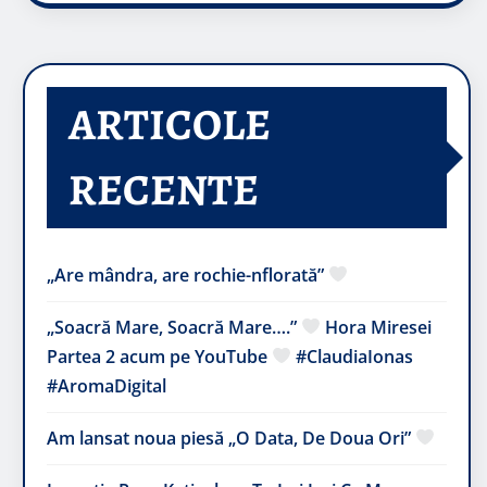
ARTICOLE
RECENTE
„Are mândra, are rochie-nflorată”
„Soacră Mare, Soacră Mare….”
Hora Miresei
Partea 2 acum pe YouTube
#ClaudiaIonas
#AromaDigital
Am lansat noua piesă „O Data, De Doua Ori”