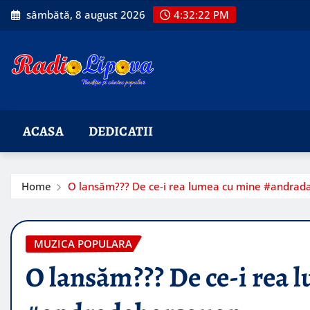
Skip
sâmbătă, 8 august 2026
4:32:23 PM
to
content
ACASA
DEDICATII
Home
O lansăm??? De ce-i rea lumea cu mine #andrad
MUZICA POPULARA
O lansăm??? De ce-i rea 