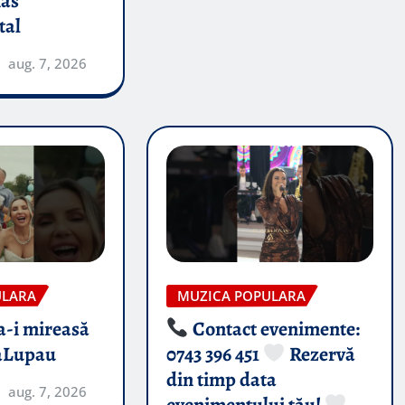
nas
tal
aug. 7, 2026
ULARA
MUZICA POPULARA
-i mireasă​
Contact evenimente:
aLupau
0743 396 451
Rezervă
din timp data
aug. 7, 2026
evenimentului tău!