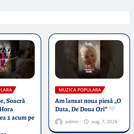
ULARA
MUZICA POPULARA
e, Soacră
Am lansat noua piesă „O
Hora
Data, De Doua Ori”
tea 2 acum pe
admin
aug. 7, 2026