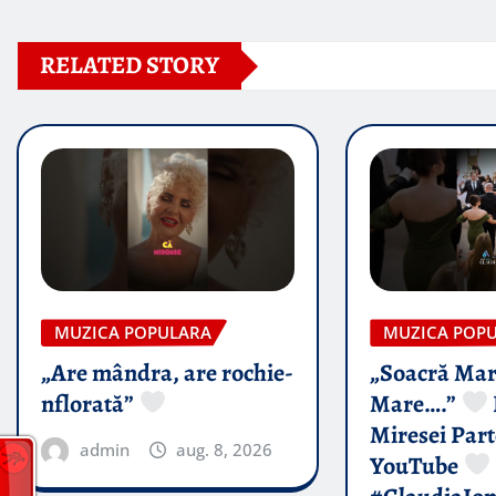
RELATED STORY
MUZICA POPULARA
MUZICA POP
„Are mândra, are rochie-
„Soacră Mar
nflorată”
Mare….”
Miresei Par
admin
aug. 8, 2026
YouTube