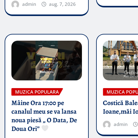
admin
aug. 7, 2026
MUZICA POPULARA
MUZICA POP
Mâine Ora 17:00 pe
Costică Bale
canalul meu se va lansa
Ioane,măi I
noua piesă „ O Data, De
admin
Doua Ori”