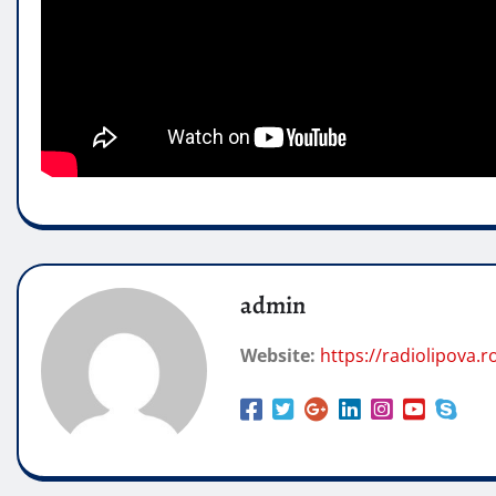
admin
Website:
https://radiolipova.r