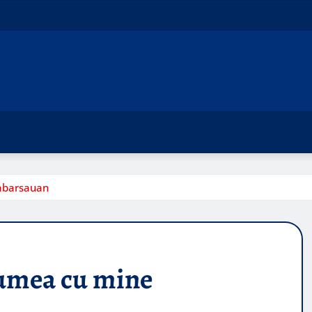
abarsauan
lumea cu mine