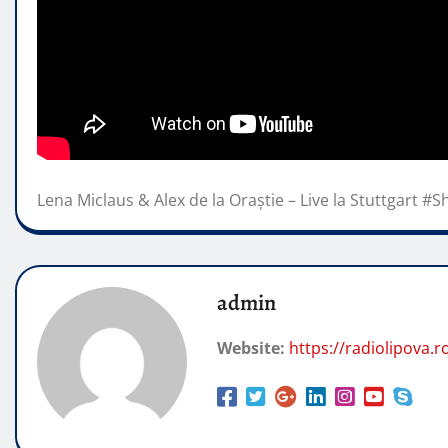
Lena Miclaus & Alex de la Oraștie – Live la Stuttgart #S
admin
Website:
https://radiolipova.r