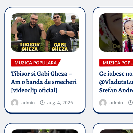
MUZICA POPULARA
MUZICA POP
Tibisor si Gabi Gheza –
Ce iubesc nu
Am o banda de smecheri
@VladutaLu
[videoclip oficial]
Stefan Andr
admin
aug. 4, 2026
admin