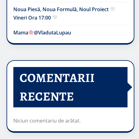
Noua Piesă, Noua Formulă, Noul Proiect
Vineri Ora 17:00
Mama
@VladutaLupau
COMENTARII
RECENTE
Niciun comentariu de arătat.