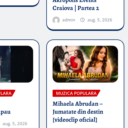
Akropolis Events
Craiova | Partea 2
admin
aug. 5, 2026
ULARA
MUZICA POPULARA
Mihaela Abrudan –
upau
Jumatate din destin
[videoclip oficial]
aug. 5, 2026