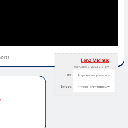
horts
Lena Miclaus
J, februarie 9, 2023 2:51pm
URL:
Embed:
o