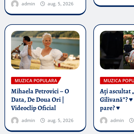
admin
aug. 5, 2026
MUZICA POPULARA
MUZICA POP
Mihaela Petrovici – O
Ați ascultat 
Data, De Doua Ori |
Gilivană”? ♥️
Videoclip Oficial
pare? ♥️
admin
aug. 5, 2026
admin