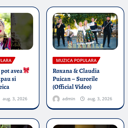
ULARA
MUZICA POPULARA
 pot avea
Roxana & Claudia
pau si
Puican – Surorile
eica
(Official Video)
aug. 3, 2026
admin
aug. 3, 2026