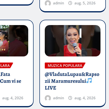
admin
aug. 5, 2026
ULARA
MUZICA POPULARA
„Fata
@VladutaLupau&Rapso
 Cum vi se
zii Maramuresului
LIVE
aug. 4, 2026
admin
aug. 4, 2026