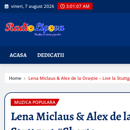
Skip
vineri, 7 august 2026
3:01:08 AM
to
content
ACASA
DEDICATII
Home
Lena Miclaus & Alex de la Oraștie – Live la Stutt
MUZICA POPULARA
Lena Miclaus & Alex de la