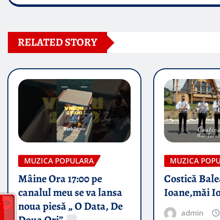
RELATED STORY
MUZICA POPULARA
MUZICA POP
Mâine Ora 17:00 pe
Costică Bale
canalul meu se va lansa
Ioane,măi I
noua piesă „ O Data, De
admin