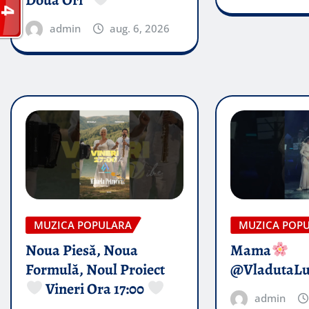
Doua Ori”
admin
aug. 6, 2026
MUZICA POPULARA
MUZICA POP
Noua Piesă, Noua
Mama
Formulă, Noul Proiect
@VladutaL
Vineri Ora 17:00
admin