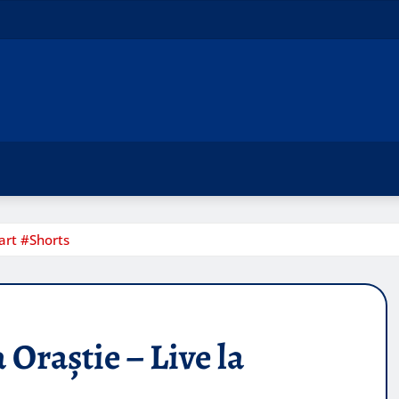
gart #Shorts
 Oraștie – Live la