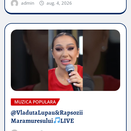
admin
aug. 4, 2026
MUZICA POPULARA
@VladutaLupau&Rapsozii
Maramuresului
LIVE