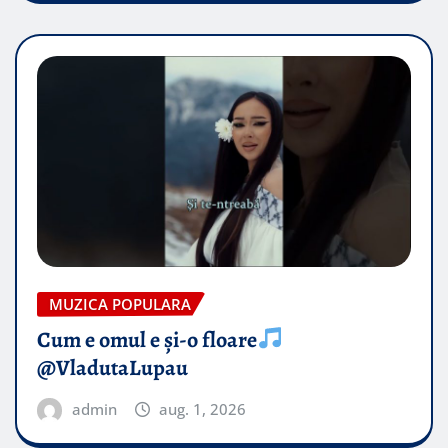
MUZICA POPULARA
Cum e omul e și-o floare
@VladutaLupau
admin
aug. 1, 2026