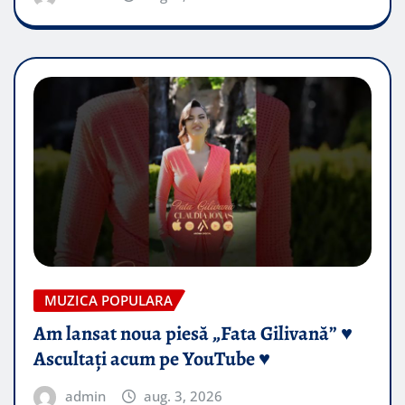
MUZICA POPULARA
Am lansat noua piesă „Fata Gilivană” ♥️
Ascultați acum pe YouTube ♥️
admin
aug. 3, 2026