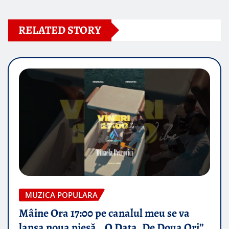
RELATED STORY
MUZICA POPULARA
Mâine Ora 17:00 pe canalul meu se va
lansa noua piesă „ O Data, De Doua Ori”