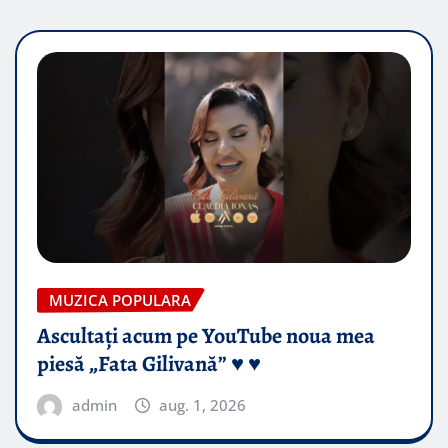
MUZICA POPULARA
Ascultați acum pe YouTube noua mea
piesă „Fata Gilivană” ♥️ ♥️
admin
aug. 1, 2026