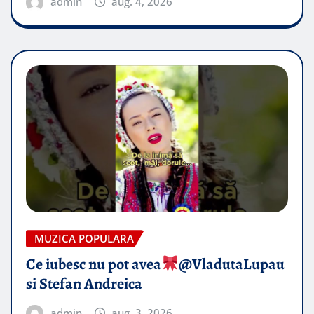
admin
aug. 4, 2026
MUZICA POPULARA
Ce iubesc nu pot avea
​@VladutaLupau
si Stefan Andreica
admin
aug. 3, 2026