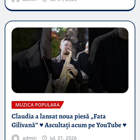
MUZICA POPULARA
Claudia a lansat noua piesă „Fata
Gilivană” ♥️ Ascultați acum pe YouTube ♥️
admin
iul. 31, 2026