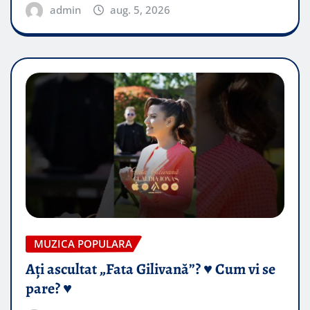
admin
aug. 5, 2026
MUZICA POPULARA
Ați ascultat „Fata Gilivană”? ♥️ Cum vi se
pare? ♥️