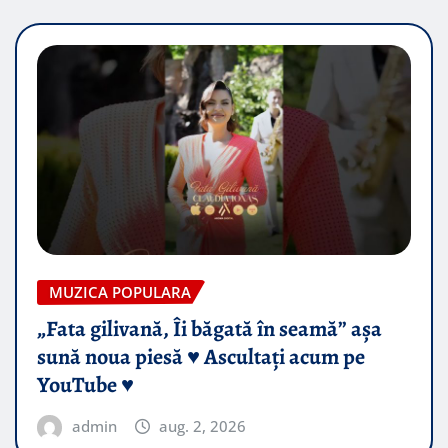
MUZICA POPULARA
„Fata gilivană, Îi băgată în seamă” așa
sună noua piesă ♥️ Ascultați acum pe
YouTube ♥️
admin
aug. 2, 2026