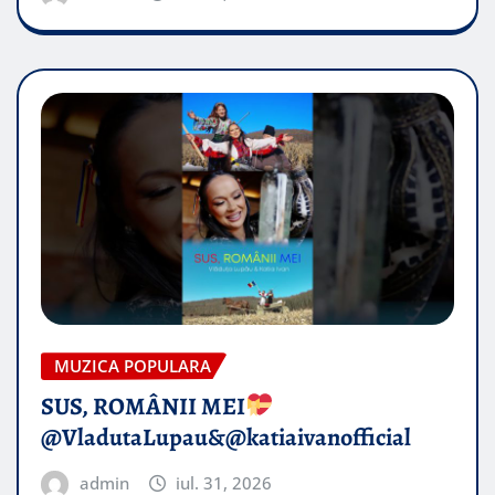
MUZICA POPULARA
SUS, ROMÂNII MEI
@VladutaLupau&@katiaivanofficial
admin
iul. 31, 2026