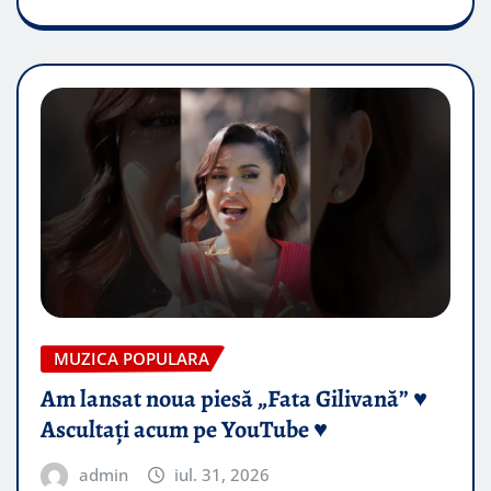
MUZICA POPULARA
Am lansat noua piesă „Fata Gilivană” ♥️
Ascultați acum pe YouTube ♥️
admin
iul. 31, 2026