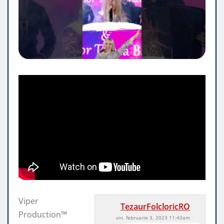
Viper
TezaurFolcloricRO
Production™
vin, februarie 3, 2023 11:43am