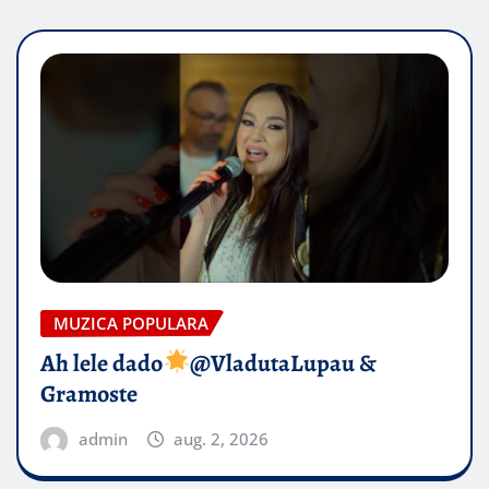
MUZICA POPULARA
Ah lele dado​
@VladutaLupau &
Gramoste
admin
aug. 2, 2026