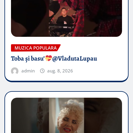
MUZICA POPULARA
Toba și basu’
@VladutaLupau
admin
aug. 8, 2026