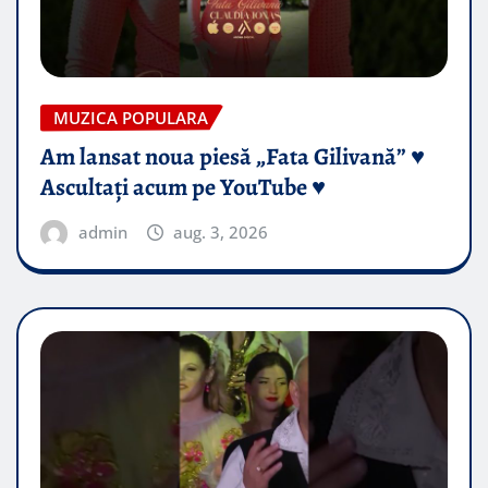
MUZICA POPULARA
Am lansat noua piesă „Fata Gilivană” ♥️
Ascultați acum pe YouTube ♥️
admin
aug. 3, 2026