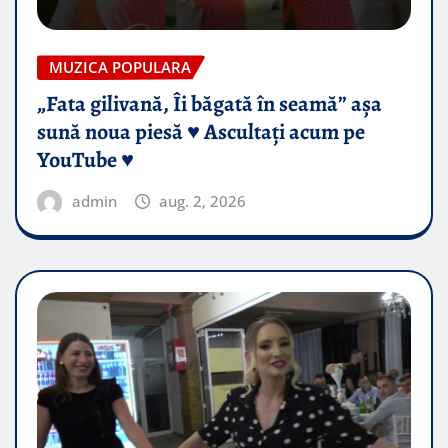
MUZICA POPULARA
„Fata gilivană, Îi băgată în seamă” așa
sună noua piesă ♥️ Ascultați acum pe
YouTube ♥️
admin
aug. 2, 2026