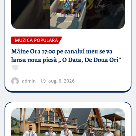
MUZICA POPULARA
Mâine Ora 17:00 pe canalul meu se va
lansa noua piesă „ O Data, De Doua Ori”
admin
aug. 6, 2026