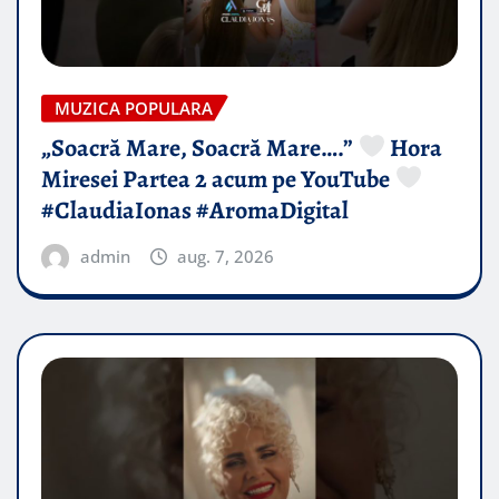
MUZICA POPULARA
„Soacră Mare, Soacră Mare….”
Hora
Miresei Partea 2 acum pe YouTube
#ClaudiaIonas #AromaDigital
admin
aug. 7, 2026