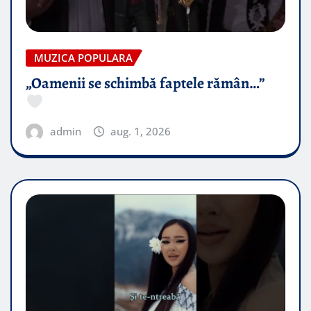
MUZICA POPULARA
„Oamenii se schimbă faptele rămân…”
admin
aug. 1, 2026