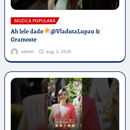
MUZICA POPULARA
Ah lele dado​
@VladutaLupau &
Gramoste
admin
aug. 2, 2026