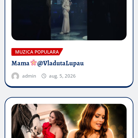
MUZICA POPULARA
Mama
@VladutaLupau
admin
aug. 5, 2026