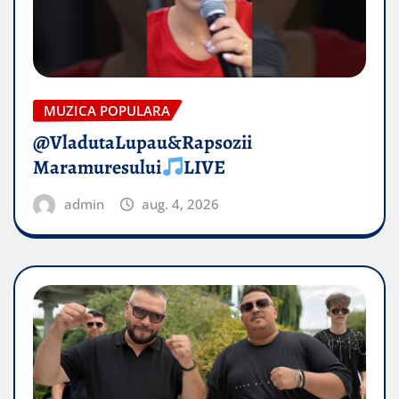
MUZICA POPULARA
@VladutaLupau&Rapsozii
Maramuresului
LIVE
admin
aug. 4, 2026