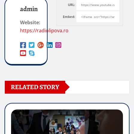
URL:
admin
Embed:
Website:
https://radiolipova.ro
RELATED STORY