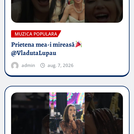
MUZICA POPULARA
Prietena mea-i mireasă​
@VladutaLupau
admin
aug. 7, 2026