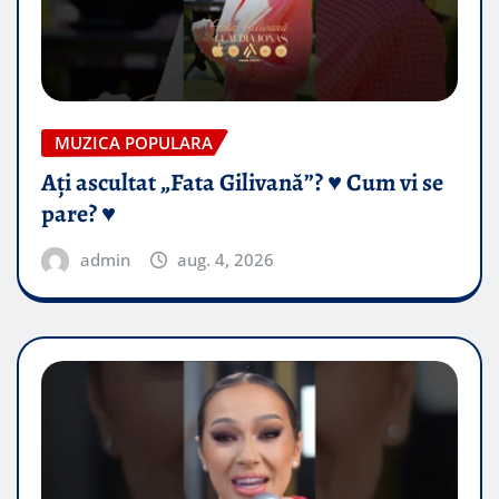
MUZICA POPULARA
Ați ascultat „Fata Gilivană”? ♥️ Cum vi se
pare? ♥️
admin
aug. 4, 2026