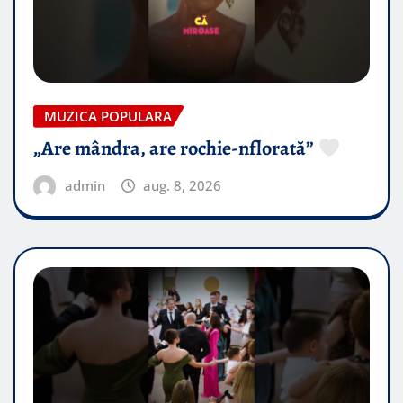
MUZICA POPULARA
„Are mândra, are rochie-nflorată”
admin
aug. 8, 2026