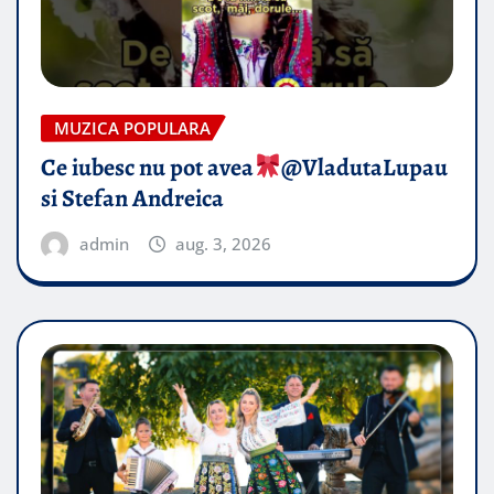
MUZICA POPULARA
Ce iubesc nu pot avea
​@VladutaLupau
si Stefan Andreica
admin
aug. 3, 2026