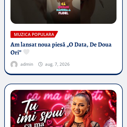
MUZICA POPULARA
Am lansat noua piesă „O Data, De Doua
Ori”
admin
aug. 7, 2026