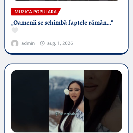
MUZICA POPULARA
„Oamenii se schimbă faptele rămân…”
admin
aug. 1, 2026