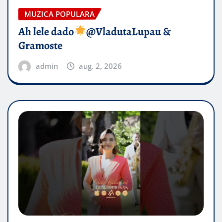
MUZICA POPULARA
Ah lele dado​
@VladutaLupau &
Gramoste
admin
aug. 2, 2026