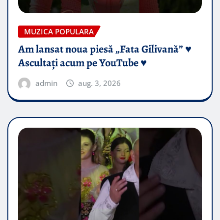
MUZICA POPULARA
Am lansat noua piesă „Fata Gilivană” ♥️
Ascultați acum pe YouTube ♥️
admin
aug. 3, 2026