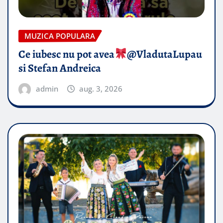
MUZICA POPULARA
Ce iubesc nu pot avea
​@VladutaLupau
si Stefan Andreica
admin
aug. 3, 2026