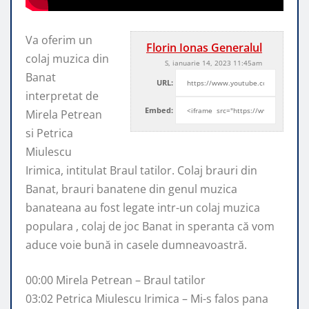
Va oferim un
Florin Ionas Generalul
colaj muzica din
S, ianuarie 14, 2023 11:45am
Banat
URL:
interpretat de
Embed:
Mirela Petrean
si Petrica
Miulescu
Irimica, intitulat Braul tatilor. Colaj brauri
din
Banat, brauri banatene din genul muzica
banateana au fost legate intr-un colaj muzica
populara , colaj de joc Banat in speranta că vom
aduce voie bună in casele dumneavoastră.
00:00 Mirela Petrean – Braul tatilor
03:02 Petrica Miulescu Irimica – Mi-s falos pana