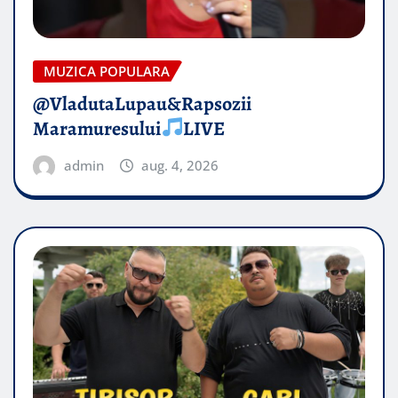
MUZICA POPULARA
@VladutaLupau&Rapsozii
Maramuresului
LIVE
admin
aug. 4, 2026