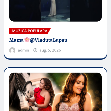
MUZICA POPULARA
Mama
@VladutaLupau
admin
aug. 5, 2026