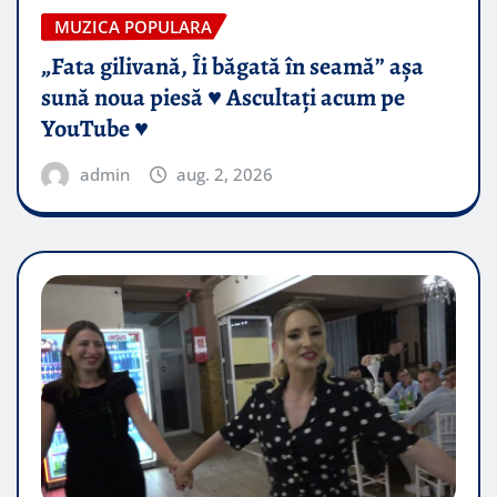
MUZICA POPULARA
„Fata gilivană, Îi băgată în seamă” așa
sună noua piesă ♥️ Ascultați acum pe
YouTube ♥️
admin
aug. 2, 2026