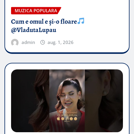
MUZICA POPULARA
Cum e omul e și-o floare
@VladutaLupau
admin
aug. 1, 2026