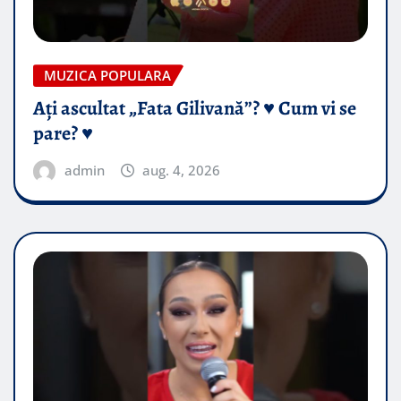
MUZICA POPULARA
Ați ascultat „Fata Gilivană”? ♥️ Cum vi se
pare? ♥️
admin
aug. 4, 2026