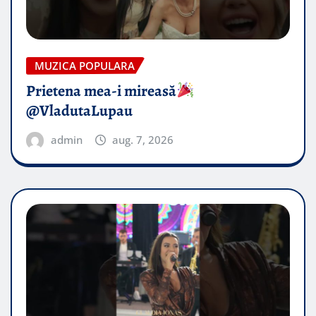
MUZICA POPULARA
Prietena mea-i mireasă​
@VladutaLupau
admin
aug. 7, 2026