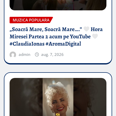
MUZICA POPULARA
„Soacră Mare, Soacră Mare….”
Hora
Miresei Partea 2 acum pe YouTube
#ClaudiaIonas #AromaDigital
admin
aug. 7, 2026