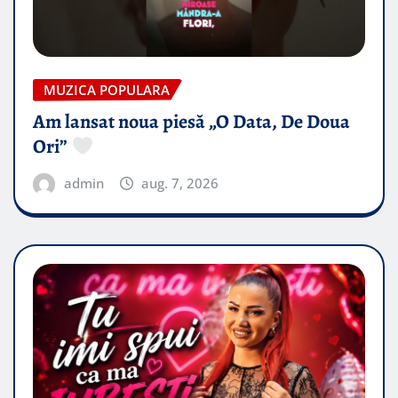
MUZICA POPULARA
Am lansat noua piesă „O Data, De Doua
Ori”
admin
aug. 7, 2026