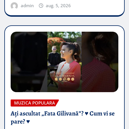
admin
aug. 5, 2026
MUZICA POPULARA
Ați ascultat „Fata Gilivană”? ♥️ Cum vi se
pare? ♥️