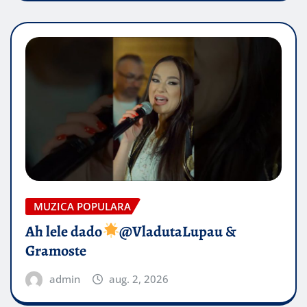
MUZICA POPULARA
Ah lele dado​
@VladutaLupau &
Gramoste
admin
aug. 2, 2026