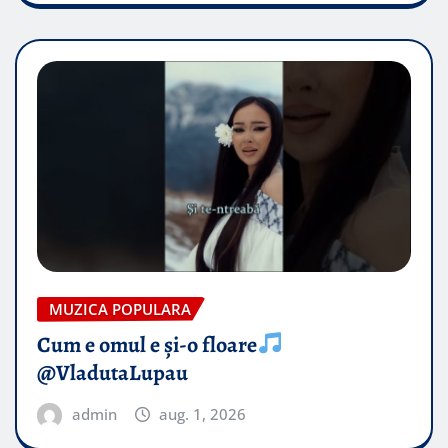
MUZICA POPULARA
Cum e omul e și-o floare
@VladutaLupau
admin
aug. 1, 2026