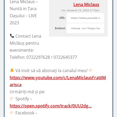
Lena Miclaus –
Lena Miclaus
Nuntă in Țara
vin, ianuarie 13, 2023 2:17pm
Oașului – LIVE
URL:
2023
Embed:
Contact Lena
Miclăuș pentru
evenimente:
Telefon: 0722297628 / 0722645377
Vă
invit să vă abonați la canalul meu!
https://www.youtube.com/c/LenaMiclausFratiiM
arisca
Urmăriți-mă și pe:
Spotify –
https://open.spotify.com/track/0UU2dg…
Facebook –