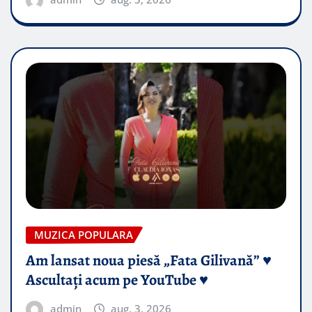
MUZICA POPULARA
Am lansat noua piesă „Fata Gilivană” ♥️
Ascultați acum pe YouTube ♥️
admin
aug. 3, 2026