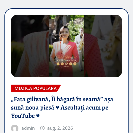
MUZICA POPULARA
„Fata gilivană, Îi băgată în seamă” așa
sună noua piesă ♥️ Ascultați acum pe
YouTube ♥️
admin
aug. 2, 2026