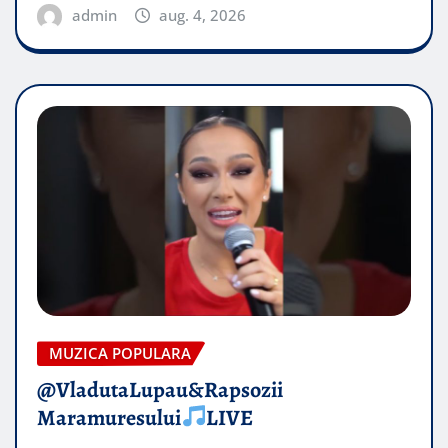
admin
aug. 4, 2026
MUZICA POPULARA
@VladutaLupau&Rapsozii
Maramuresului
LIVE