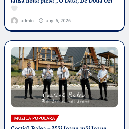
lansa noua piesă „ O Data, De Doua Ori”
admin
aug. 6, 2026
MUZICA POPULARA
Costică Balea – Măi Ioane,măi Ioane