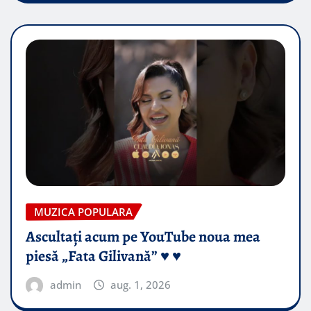
MUZICA POPULARA
Ascultați acum pe YouTube noua mea
piesă „Fata Gilivană” ♥️ ♥️
admin
aug. 1, 2026