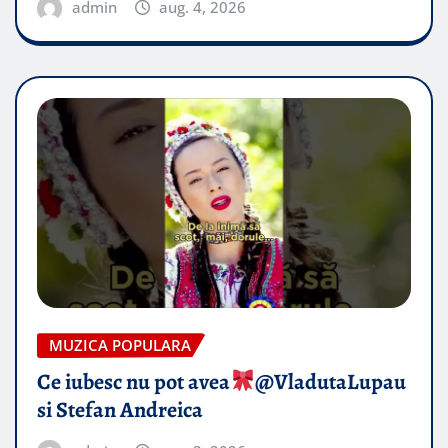
admin
aug. 4, 2026
MUZICA POPULARA
Ce iubesc nu pot avea
​@VladutaLupau
si Stefan Andreica