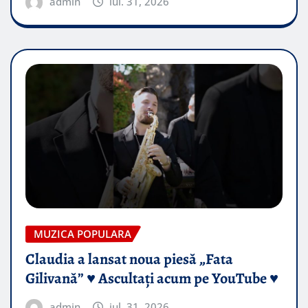
admin
iul. 31, 2026
MUZICA POPULARA
Claudia a lansat noua piesă „Fata
Gilivană” ♥️ Ascultați acum pe YouTube ♥️
admin
iul. 31, 2026