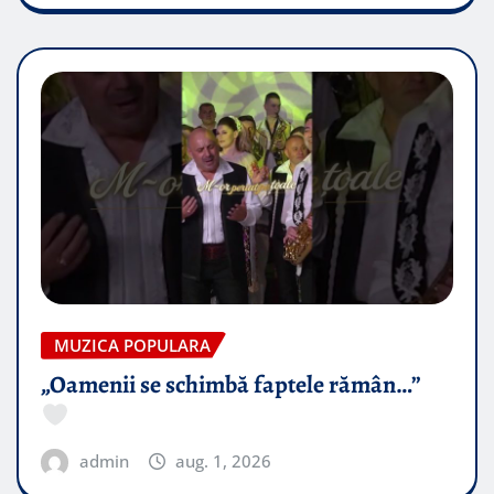
MUZICA POPULARA
„Oamenii se schimbă faptele rămân…”
admin
aug. 1, 2026