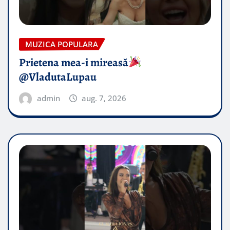
MUZICA POPULARA
Prietena mea-i mireasă​
@VladutaLupau
admin
aug. 7, 2026