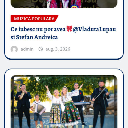
MUZICA POPULARA
Ce iubesc nu pot avea
​@VladutaLupau
si Stefan Andreica
admin
aug. 3, 2026