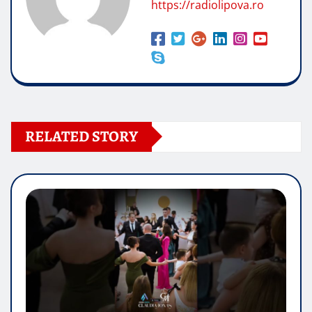
https://radiolipova.ro
RELATED STORY