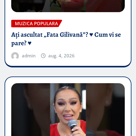
MUZICA POPULARA
Ați ascultat „Fata Gilivană”? ♥️ Cum vi se
pare? ♥️
admin
aug. 4, 2026