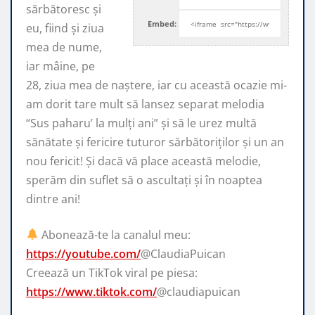
sărbătoresc și
Embed:
eu, fiind și ziua
mea de nume,
iar mâine, pe
28,
ziua mea de naștere, iar cu această ocazie mi-
am dorit tare mult să lansez separat melodia
“Sus paharu’ la mulți ani” și să le urez multă
sănătate și fericire tuturor sărbătoriților și un an
nou fericit! Și dacă vă place această melodie,
sperăm din suflet să o ascultați și în noaptea
dintre ani!
Abonează-te la canalul meu:
https://youtube.com/
@ClaudiaPuican
Creează un TikTok viral pe piesa:
https://www.tiktok.com/
@claudiapuican