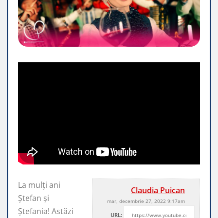
La mulți ani
Claudia Puican
Ștefan și
mar, decembrie 27, 2022 9:17am
Ștefania! Astăzi
URL: