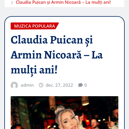
Claudia Puican și Armin Nicoară – La mulți ani!
MUZICA POPULARA
Claudia Puican și
Armin Nicoară – La
mulți ani!
admin
dec. 27, 2022
0