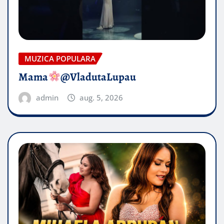
MUZICA POPULARA
Mama
@VladutaLupau
admin
aug. 5, 2026