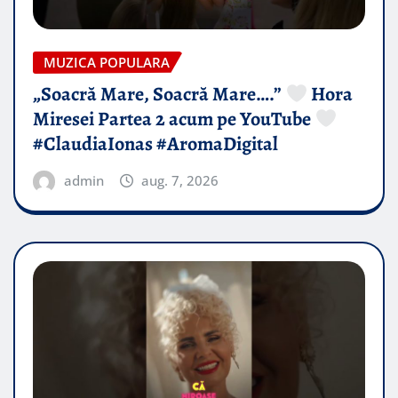
MUZICA POPULARA
„Soacră Mare, Soacră Mare….”
Hora
Miresei Partea 2 acum pe YouTube
#ClaudiaIonas #AromaDigital
admin
aug. 7, 2026