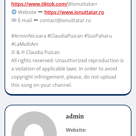
https://www.tiktok.com/
@ionuttatarr
Website
https://www.ionuttatar.ro
E-mail
contact@ionuttatar.ro
#ArminNicoara #ClaudiaPuican #SusPaharu
#LaMultiAni
© & ℗ Claudia Puican
All rights reserved. Unauthorized reproduction is
a violation of applicable laws. In order to avoid
copyright infringement, please, do not upload
this song on your channel.
admin
Website: