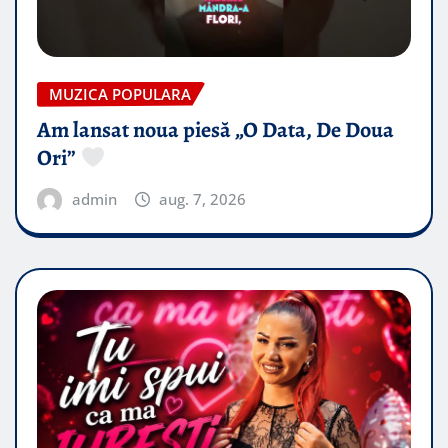
MUZICA POPULARA
Am lansat noua piesă „O Data, De Doua
Ori”
admin
aug. 7, 2026