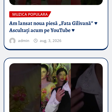
MUZICA POPULARA
Am lansat noua piesă „Fata Gilivană” ♥️
Ascultați acum pe YouTube ♥️
admin
aug. 3, 2026