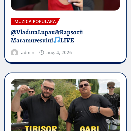
MUZICA POPULARA
@VladutaLupau&Rapsozii
Maramuresului
LIVE
admin
aug. 4, 2026