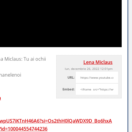
 Miclaus: Tu ai ochii
Lena Miclaus
lun, decembrie 26, 2022 12:01pm
manelenoi
URL:
Embed:
a
gdswpUS7iKTnH46A6?si=Os2thH0lQaWDX9D_Bo6hxA
p?id=100044554744236