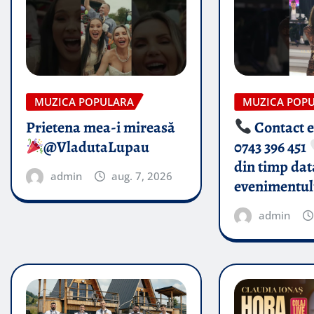
MUZICA POPULARA
MUZICA POP
Prietena mea-i mireasă​
Contact 
@VladutaLupau
0743 396 451
din timp dat
admin
aug. 7, 2026
evenimentul
admin