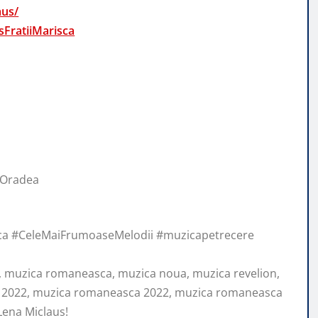
aus/
FratiiMarisca
 Oradea
a #CeleMaiFrumoaseMelodii #muzicapetrecere
, muzica romaneasca, muzica noua, muzica revelion,
e 2022, muzica romaneasca 2022, muzica romaneasca
Lena Miclaus!