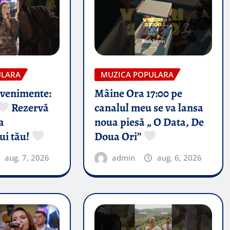
ULARA
MUZICA POPULARA
evenimente:
Mâine Ora 17:00 pe
Rezervă
canalul meu se va lansa
a
noua piesă „ O Data, De
ui tău!
Doua Ori”
aug. 7, 2026
admin
aug. 6, 2026