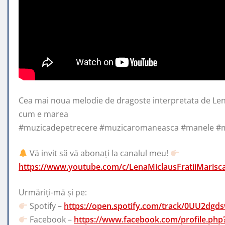
Cea mai noua melodie de dragoste interpretata de Lena
cum e marea
#muzicadepetrecere #muzicaromaneasca #manele #
Vă invit să vă abonați la canalul meu!
https://www.youtube.com/c/LenaMiclausFratiiMarisc
Urmăriți-mă și pe:
Spotify –
https://open.spotify.com/track/0UU2d
Facebook –
https://www.facebook.com/profile.ph