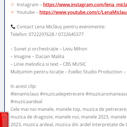
Instagram –
https://www.instagram.com/lena_micl
Youtube –
https://www.youtube.com/c/LenaMiclaus
Contact Lena Miclăuș pentru evenimente:
Telefon: 0722297628 / 0722645377
– Sunet și orchestrație – Liviu Mihon
– Imagine – Dacian Malita
– Linie melodica si text – CBS MUSIC
Mulțumim pentru locație – Evelko Studio Production –
In acest clip:
#lenamiclaus #muzicadepetrecere #muzicaromaneasc
#muzicaardeal
Cele mai noi manele, manele top, muzica de petrecere
muzica de dragoste, manele noi, manele 2023, manel
2023, muzica ardeal, muzica din ardel interpretate de 