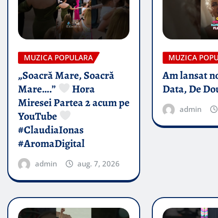
MUZICA POPULARA
MUZICA POP
„Soacră Mare, Soacră
Am lansat n
Mare….”
Hora
Data, De Do
Miresei Partea 2 acum pe
admin
YouTube
#ClaudiaIonas
#AromaDigital
admin
aug. 7, 2026