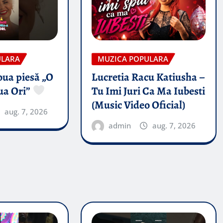
ULARA
MUZICA POPULARA
oua piesă „O
Lucretia Racu Katiusha –
ua Ori”
Tu Imi Juri Ca Ma Iubesti
(Music Video Oficial)
aug. 7, 2026
admin
aug. 7, 2026