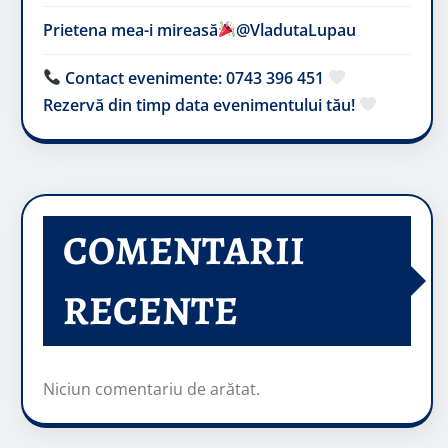
Prietena mea-i mireasă​
@VladutaLupau
Contact evenimente: 0743 396 451
Rezervă din timp data evenimentului tău!
COMENTARII
RECENTE
Niciun comentariu de arătat.