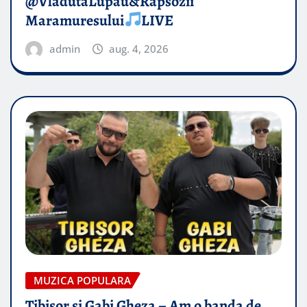
@VladutaLupau&Rapsozii
Maramuresului
LIVE
admin
aug. 4, 2026
MUZICA POPULARA
Tibisor si Gabi Gheza – Am o banda de