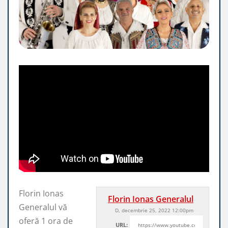
Florin Ionas
Florin Ionas Generalul
Generalul vă
D, decembrie 25, 2022 12:00pm
oferă 1 ora de
URL: