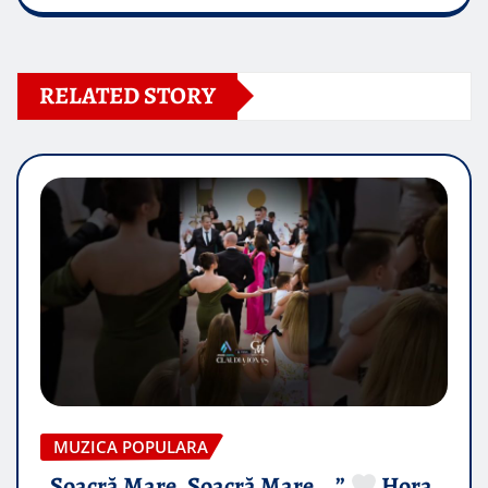
RELATED STORY
MUZICA POPULARA
„Soacră Mare, Soacră Mare….”
Hora