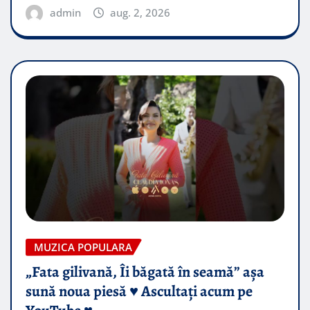
admin
aug. 2, 2026
MUZICA POPULARA
„Fata gilivană, Îi băgată în seamă” așa
sună noua piesă ♥️ Ascultați acum pe