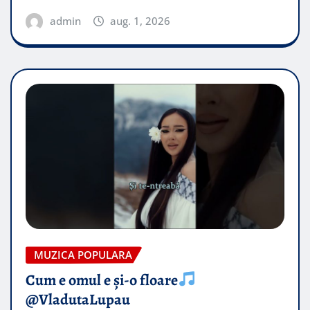
admin
aug. 1, 2026
MUZICA POPULARA
Cum e omul e și-o floare
@VladutaLupau