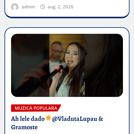
admin
aug. 2, 2026
MUZICA POPULARA
Ah lele dado​
@VladutaLupau &
Gramoste