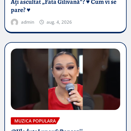
Ați ascultat „Fata Gilivană”? ♥️ Cum vi se
pare? ♥️
admin
aug. 4, 2026
MUZICA POPULARA