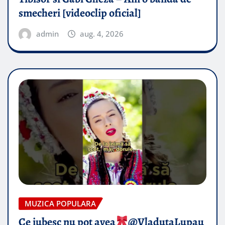
smecheri [videoclip oficial]
admin
aug. 4, 2026
MUZICA POPULARA
Ce iubesc nu pot avea
​@VladutaLupau