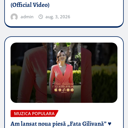
(Official Video)
admin
aug. 3, 2026
MUZICA POPULARA
Am lansat noua piesă „Fata Gilivană” ♥️