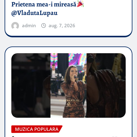
Prietena mea-i mireasă​
@VladutaLupau
admin
aug. 7, 2026
MUZICA POPULARA