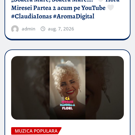
Miresei Partea 2 acum pe YouTube
#ClaudiaIonas #AromaDigital
admin
aug. 7, 2026
MUZICA POPULARA