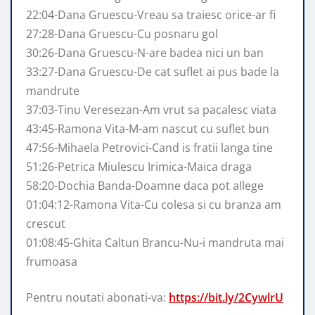
22:04-Dana Gruescu-Vreau sa traiesc orice-ar fi
27:28-Dana Gruescu-Cu posnaru gol
30:26-Dana Gruescu-N-are badea nici un ban
33:27-Dana Gruescu-De cat suflet ai pus bade la
mandrute
37:03-Tinu Veresezan-Am vrut sa pacalesc viata
43:45-Ramona Vita-M-am nascut cu suflet bun
47:56-Mihaela Petrovici-Cand is fratii langa tine
51:26-Petrica Miulescu Irimica-Maica draga
58:20-Dochia Banda-Doamne daca pot allege
01:04:12-Ramona Vita-Cu colesa si cu branza am
crescut
01:08:45-Ghita Caltun Brancu-Nu-i mandruta mai
frumoasa
Pentru noutati abonati-va:
https://bit.ly/2CywlrU