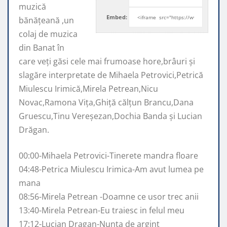
muzică
Embed:
bănățeană ,un
colaj de muzica
din Banat în
care veți găsi
cele mai frumoase hore,brâuri și
slagăre interpretate de Mihaela Petrovici,Petrică
Miulescu Irimică,Mirela Petrean,Nicu
Novac,Ramona Vița,Ghiță călțun Brancu,Dana
Gruescu,Tinu Vereșezan,Dochia Banda și Lucian
Drăgan.
00:00-Mihaela Petrovici-Tinerete mandra floare
04:48-Petrica Miulescu Irimica-Am avut lumea pe
mana
08:56-Mirela Petrean -Doamne ce usor trec anii
13:40-Mirela Petrean-Eu traiesc in felul meu
17:12-Lucian Dragan-Nunta de argint