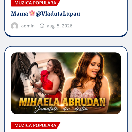
MUZICA POPULARA
Mama
@VladutaLupau
admin
aug. 5, 2026
MUZICA POPULARA