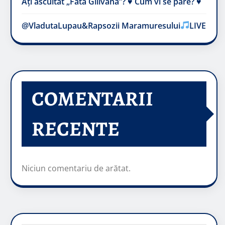
Ați ascultat „Fata Gilivană”? ♥️ Cum vi se pare? ♥️
@VladutaLupau&Rapsozii Maramuresului
LIVE
COMENTARII
RECENTE
Niciun comentariu de arătat.