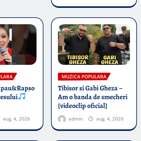
ULARA
MUZICA POPULARA
upau&Rapso
Tibisor si Gabi Gheza –
esului
Am o banda de smecheri
[videoclip oficial]
aug. 4, 2026
admin
aug. 4, 2026