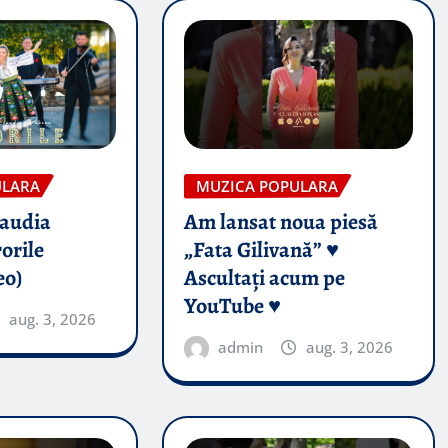
ULARA
MUZICA POPULARA
audia
Am lansat noua piesă
orile
„Fata Gilivană” ♥️
eo)
Ascultați acum pe
YouTube ♥️
aug. 3, 2026
admin
aug. 3, 2026