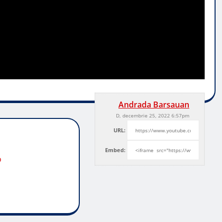
Andrada Barsauan
D, decembrie 25, 2022 6:57pm
URL:
Embed:
o