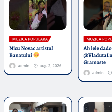
MUZICA POPULARA
MUZICA POP
Nicu Novac artistul
Ah lele dado​
Banatului
@VladutaL
Gramoste
admin
aug. 2, 2026
admin