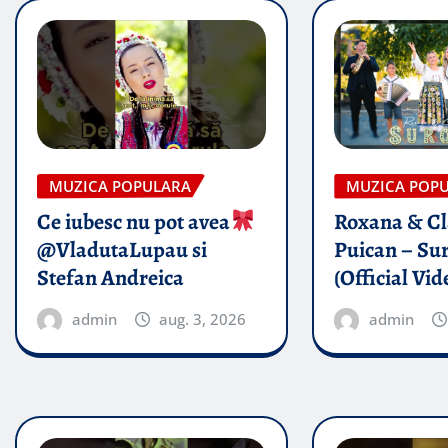
MUZICA POPULARA
MUZICA POP
Ce iubesc nu pot avea
Roxana & Cl
@VladutaLupau si
Puican – Sur
Stefan Andreica
(Official Vid
admin
aug. 3, 2026
admin