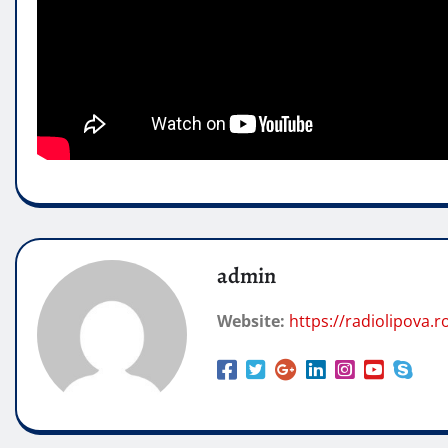
admin
Website:
https://radiolipova.r