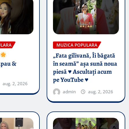
ULARA
MUZICA POPULARA
„Fata gilivană, Îi băgată
upau &
în seamă” așa sună noua
piesă ♥️ Ascultați acum
pe YouTube ♥️
aug. 2, 2026
admin
aug. 2, 2026