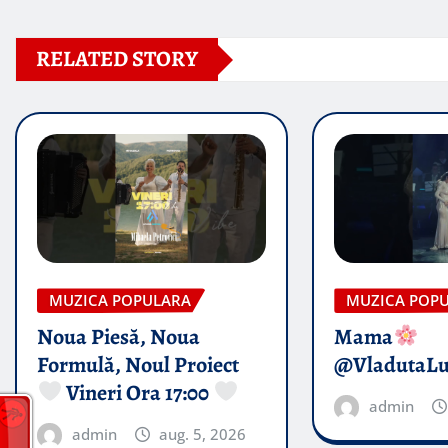
RELATED STORY
MUZICA POPULARA
MUZICA POP
Noua Piesă, Noua
Mama
Formulă, Noul Proiect
@VladutaL
Vineri Ora 17:00
admin
admin
aug. 5, 2026