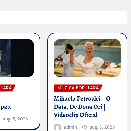
ULARA
MUZICA POPULARA
Mihaela Petrovici – O
upau
Data, De Doua Ori |
Videoclip Oficial
aug. 5, 2026
admin
aug. 5, 2026