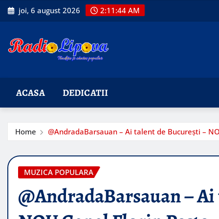
Skip
joi, 6 august 2026
2:11:45 AM
to
content
ACASA
DEDICATII
Home
@AndradaBarsauan – Ai talent de București – NO
MUZICA POPULARA
@AndradaBarsauan – Ai t