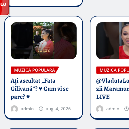
MUZICA POPULARA
MUZICA POP
Ați ascultat „Fata
@VladutaL
Gilivană”? ♥️ Cum vi se
zii Maramur
pare? ♥️
LIVE
admin
aug. 4, 2026
admin