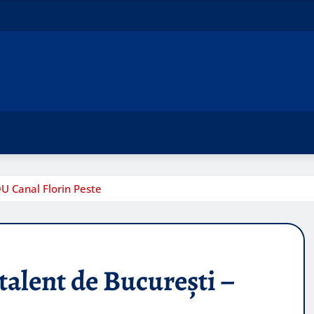
U Canal Florin Peste
alent de București –