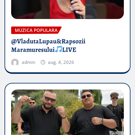
MUZICA POPULARA
@VladutaLupau&Rapsozii
Maramuresului
LIVE
admin
aug. 4, 2026