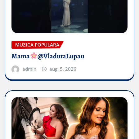
MUZICA POPULARA
Mama
@VladutaLupau
admin
aug. 5, 2026