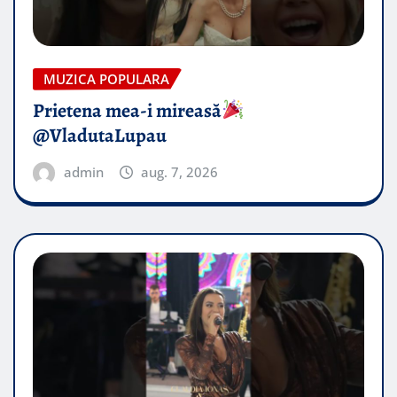
MUZICA POPULARA
Prietena mea-i mireasă​
@VladutaLupau
admin
aug. 7, 2026