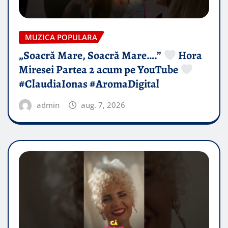
MUZICA POPULARA
„Soacră Mare, Soacră Mare….”
Hora
Miresei Partea 2 acum pe YouTube
#ClaudiaIonas #AromaDigital
admin
aug. 7, 2026