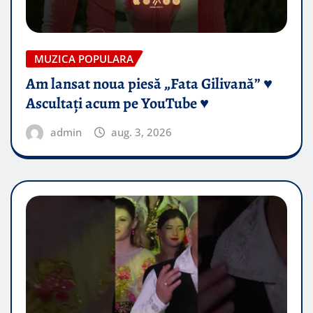
MUZICA POPULARA
Am lansat noua piesă „Fata Gilivană” ♥️
Ascultați acum pe YouTube ♥️
admin
aug. 3, 2026