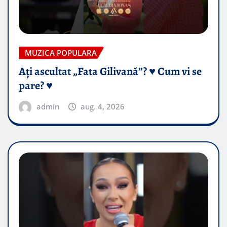
MUZICA POPULARA
Ați ascultat „Fata Gilivană”? ♥️ Cum vi se
pare? ♥️
admin
aug. 4, 2026