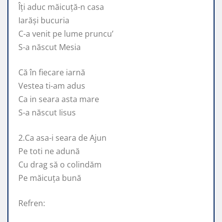
Îți aduc măicuță-n casa
Iarăși bucuria
C-a venit pe lume pruncu’
S-a născut Mesia
Că în fiecare iarnă
Vestea ti-am adus
Ca in seara asta mare
S-a născut Iisus
2.Ca asa-i seara de Ajun
Pe toti ne adună
Cu drag să o colindăm
Pe măicuța bună
Refren: