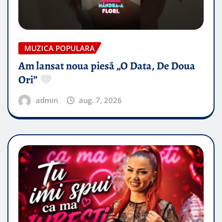
MUZICA POPULARA
Am lansat noua piesă „O Data, De Doua
Ori”
admin
aug. 7, 2026