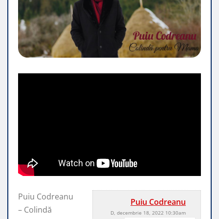
Puiu Codreanu
Puiu Codreanu
– Colindă
D, decembrie 18, 2022 10:30am