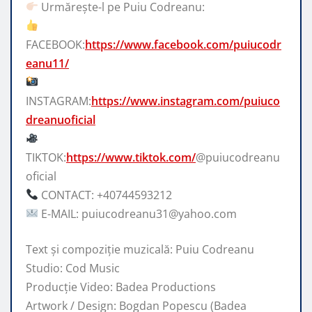
Urmărește-l pe Puiu Codreanu:
FACEBOOK:
https://www.facebook.com/puiucodr
eanu11/
INSTAGRAM:
https://www.instagram.com/puiuco
dreanuoficial
TIKTOK:
https://www.tiktok.com/
@puiucodreanu
oficial
CONTACT: +40744593212
E-MAIL: puiucodreanu31@yahoo.com
Text și compoziție muzicală: Puiu Codreanu
Studio: Cod Music
Producție Video: Badea Productions
Artwork / Design: Bogdan Popescu (Badea