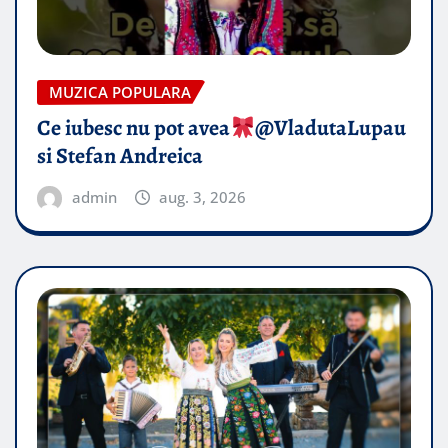
MUZICA POPULARA
Ce iubesc nu pot avea
​@VladutaLupau
si Stefan Andreica
admin
aug. 3, 2026