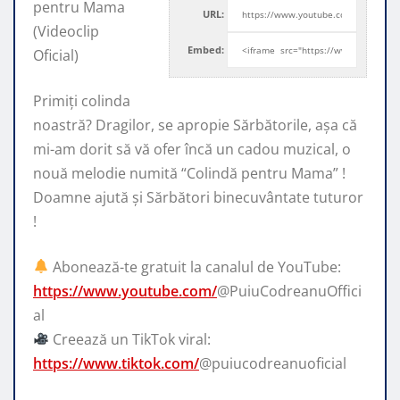
pentru Mama
URL:
(Videoclip
Embed:
Oficial)
Primiți colinda
noastră? Dragilor, se apropie Sărbătorile, așa că
mi-am dorit să vă
ofer încă un cadou muzical, o
nouă melodie numită “Colindă pentru Mama” !
Doamne ajută și Sărbători binecuvântate tuturor
!
Abonează-te gratuit la canalul de YouTube:
https://www.youtube.com/
@PuiuCodreanuOffici
al
Creează un TikTok viral:
https://www.tiktok.com/
@puiucodreanuoficial