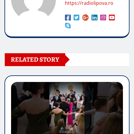
https://radiolipova.ro
RELATED STORY