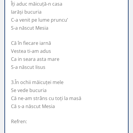
Îți aduc măicuță-n casa
Iarăși bucuria
C-a venit pe lume pruncu’
S-a născut Mesia
Că în fiecare iarnă
Vestea ti-am adus
Ca in seara asta mare
S-a născut Iisus
3.În ochii măicuței mele
Se vede bucuria
Că ne-am strâns cu toți la masă
Că s-a născut Mesia
Refren: