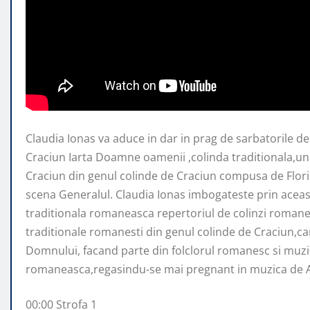
Claudia Ionas va aduce in dar in prag de sarbatorile de
Craciun Iarta Doamne oamenii ,colinda
traditionala,un
Craciun din genul colinde de Craciun compusa de Flor
scena Generalul. Claudia Ionas imbogateste prin aceas
traditionala romaneasca repertoriul de colinzi romane
traditionale romanesti din genul colinde de Craciun,c
Domnului, facand parte din folclorul romanesc si muz
romaneasca,regasindu-se mai pregnant in muzica de Ar
00:00 Strofa 1