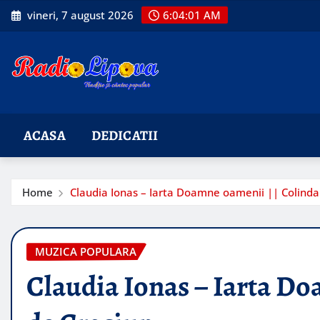
Skip
vineri, 7 august 2026
6:04:02 AM
to
content
ACASA
DEDICATII
Home
Claudia Ionas – Iarta Doamne oamenii || Colinda
MUZICA POPULARA
Claudia Ionas – Iarta D