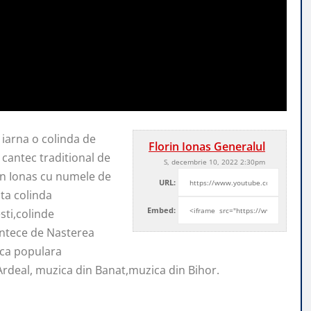
 iarna o colinda de
Florin Ionas Generalul
 cantec traditional de
S, decembrie 10, 2022 2:30pm
in Ionas cu numele de
URL:
ta colinda
Embed:
sti,colinde
antece de Nasterea
ica populara
deal, muzica din Banat,muzica din Bihor.