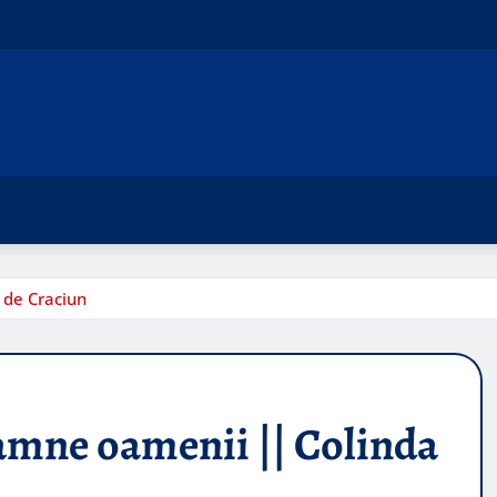
 de Craciun
oamne oamenii || Colinda