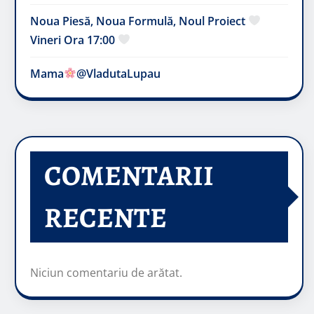
Noua Piesă, Noua Formulă, Noul Proiect
Vineri Ora 17:00
Mama
@VladutaLupau
COMENTARII
RECENTE
Niciun comentariu de arătat.