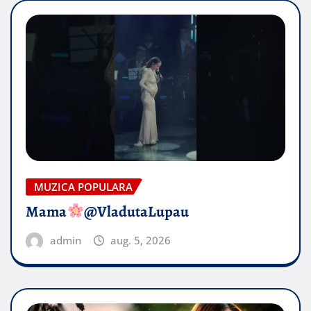
MUZICA POPULARA
Mama
@VladutaLupau
admin
aug. 5, 2026