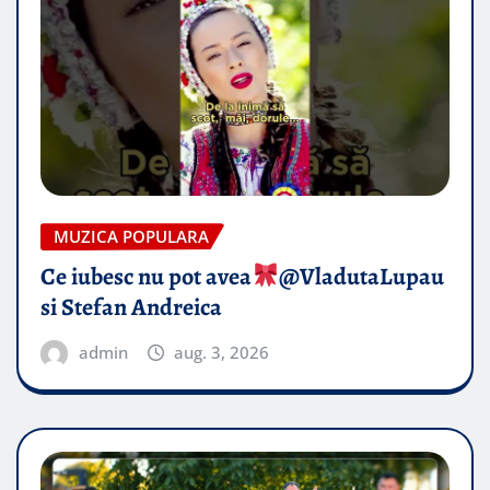
MUZICA POPULARA
Ce iubesc nu pot avea
​@VladutaLupau
si Stefan Andreica
admin
aug. 3, 2026