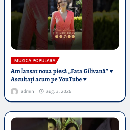
MUZICA POPULARA
Am lansat noua piesă „Fata Gilivană” ♥️
Ascultați acum pe YouTube ♥️
admin
aug. 3, 2026