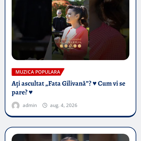
MUZICA POPULARA
Ați ascultat „Fata Gilivană”? ♥️ Cum vi se
pare? ♥️
admin
aug. 4, 2026