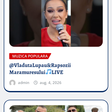
MUZICA POPULARA
@VladutaLupau&Rapsozii
Maramuresului
LIVE
admin
aug. 4, 2026