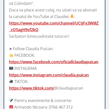
vă Colindam”.
Daca va place acest colaj, nu uitati sa va abonati
la canalul de YouTube al Claudiei
:
https://www.youtube.com/channel/UCtjFx3Wi8Z
_cO5agH9sf2kQ
Sarbatori binecuvântate tuturor!
►Follow Claudia Puican:
FACEBOOK:
https://www.facebook.com/oficiallclaudiapuican
INSTAGRAM:
https://www.instagram.com/claudia.puican
TIKTOK:
https://www.tiktok.com/
@claudiapuican
Pentru evenimente & concerte:
Armando Nicoara: 0766 467 312