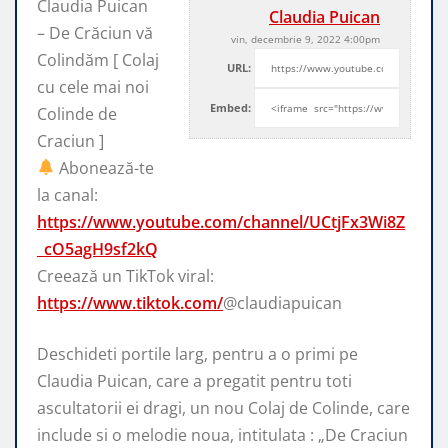
Claudia Puican
Claudia Puican
– De Crăciun vă
vin, decembrie 9, 2022 4:00pm
Colindăm [ Colaj
URL:
cu cele mai noi
Embed:
Colinde de
Craciun ]
Abonează-te
la canal:
https://www.youtube.com/channel/UCtjFx3Wi8Z
_cO5agH9sf2kQ
Creează un TikTok viral:
https://www.tiktok.com/
@claudiapuican
Deschideti portile larg, pentru a o primi pe
Claudia Puican, care a pregatit pentru toti
ascultatorii ei dragi, un nou Colaj de Colinde, care
include si o melodie noua, intitulata : „De Craciun