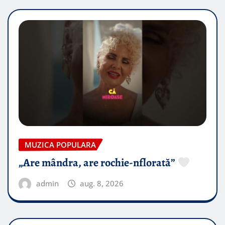
MUZICA POPULARA
„Are mândra, are rochie-nflorată”
admin
aug. 8, 2026