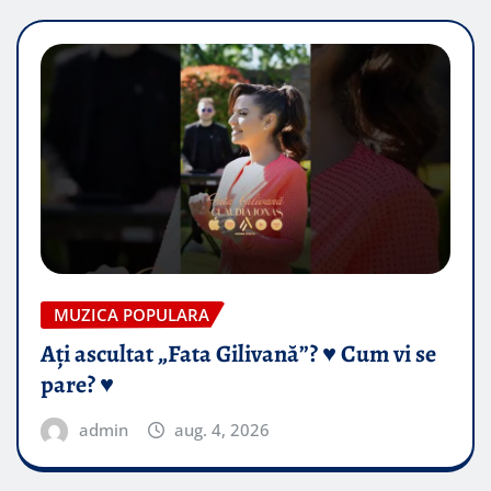
MUZICA POPULARA
Ați ascultat „Fata Gilivană”? ♥️ Cum vi se
pare? ♥️
admin
aug. 4, 2026