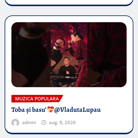
MUZICA POPULARA
Toba și basu’
@VladutaLupau
admin
aug. 8, 2026