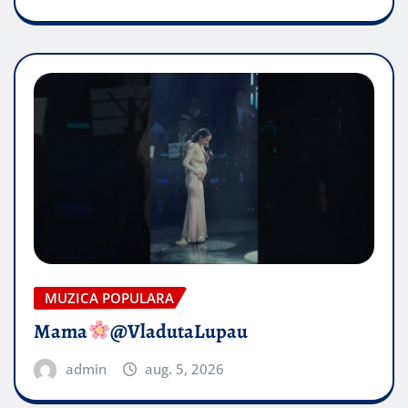
MUZICA POPULARA
Mama
@VladutaLupau
admin
aug. 5, 2026