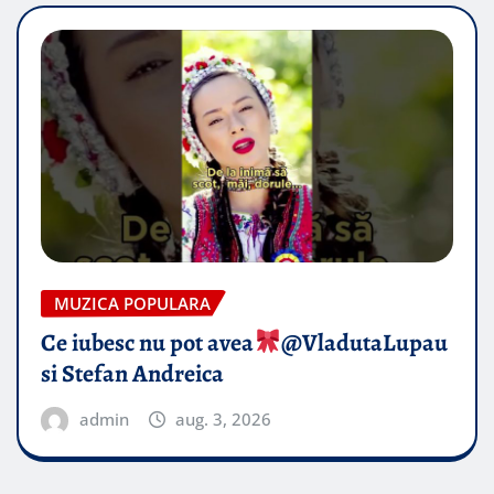
MUZICA POPULARA
Ce iubesc nu pot avea
​@VladutaLupau
si Stefan Andreica
admin
aug. 3, 2026