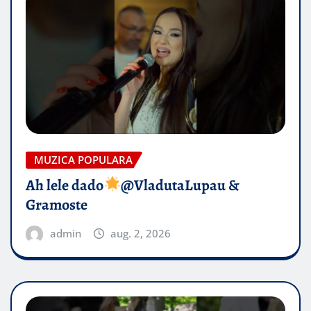
MUZICA POPULARA
Ah lele dado​
@VladutaLupau &
Gramoste
admin
aug. 2, 2026