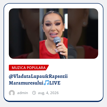
MUZICA POPULARA
@VladutaLupau&Rapsozii
Maramuresului
LIVE
admin
aug. 4, 2026