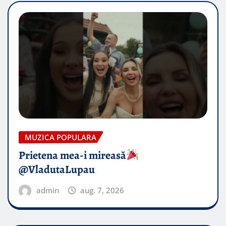
MUZICA POPULARA
Prietena mea-i mireasă​
@VladutaLupau
admin
aug. 7, 2026