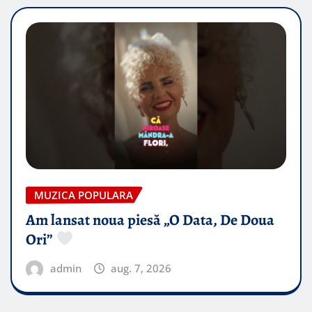
MUZICA POPULARA
Am lansat noua piesă „O Data, De Doua
Ori”
admin
aug. 7, 2026