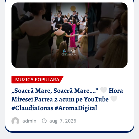
MUZICA POPULARA
„Soacră Mare, Soacră Mare….”
Hora
Miresei Partea 2 acum pe YouTube
#ClaudiaIonas #AromaDigital
admin
aug. 7, 2026