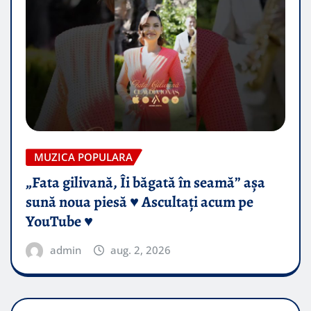
MUZICA POPULARA
„Fata gilivană, Îi băgată în seamă” așa
sună noua piesă ♥️ Ascultați acum pe
YouTube ♥️
admin
aug. 2, 2026