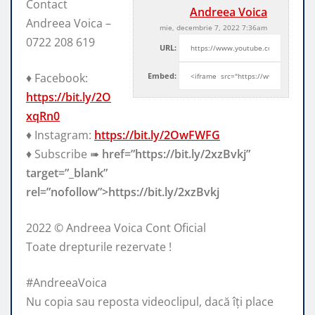
Contact
Andreea Voica
Andreea Voica –
mie, decembrie 7, 2022 7:36am
0722 208 619
URL:
♦️ Facebook:
Embed:
https://bit.ly/2O
xqRn0
♦️ Instagram:
https://bit.ly/2OwFWFG
♦️ Subscribe ➠
href=”https://bit.ly/2xzBvkj”
target=”_blank”
rel=”nofollow”>https://bit.ly/2xzBvkj
2022 ©️ Andreea Voica Cont Oficial
Toate drepturile rezervate !
#AndreeaVoica
Nu copia sau reposta videoclipul, dacă îți place