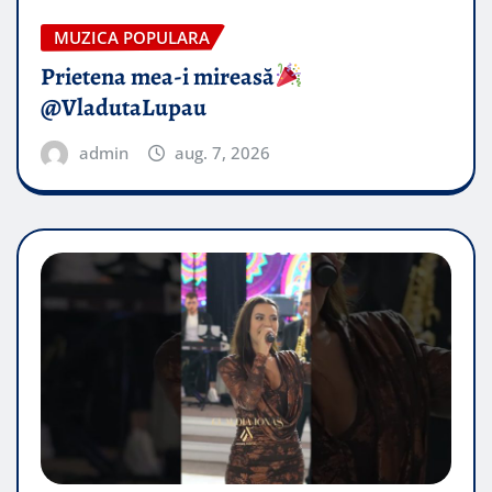
MUZICA POPULARA
Prietena mea-i mireasă​
@VladutaLupau
admin
aug. 7, 2026