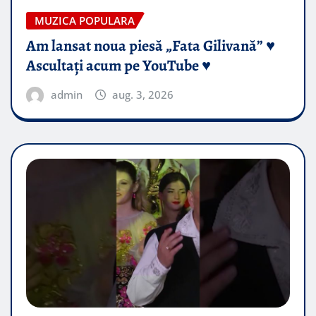
MUZICA POPULARA
Am lansat noua piesă „Fata Gilivană” ♥️
Ascultați acum pe YouTube ♥️
admin
aug. 3, 2026