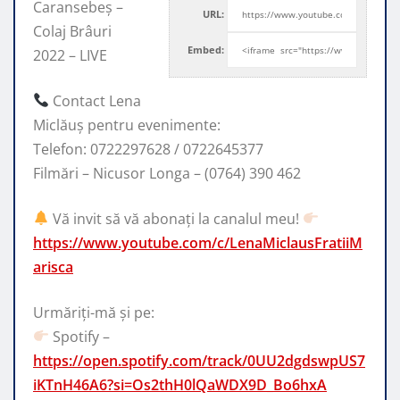
Caransebeș –
URL:
Colaj Brâuri
Embed:
2022 – LIVE
Contact Lena
Miclăuș pentru evenimente:
Telefon: 0722297628 / 0722645377
Filmări
– Nicusor Longa – (0764) 390 462
Vă invit să vă abonați la canalul meu!
https://www.youtube.com/c/LenaMiclausFratiiM
arisca
Urmăriți-mă și pe:
Spotify –
https://open.spotify.com/track/0UU2dgdswpUS7
iKTnH46A6?si=Os2thH0lQaWDX9D_Bo6hxA