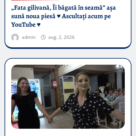
„Fata gilivană, Îi băgată în seamă” așa
sună noua piesă ♥️ Ascultați acum pe
YouTube ♥️
admin
aug. 2, 2026