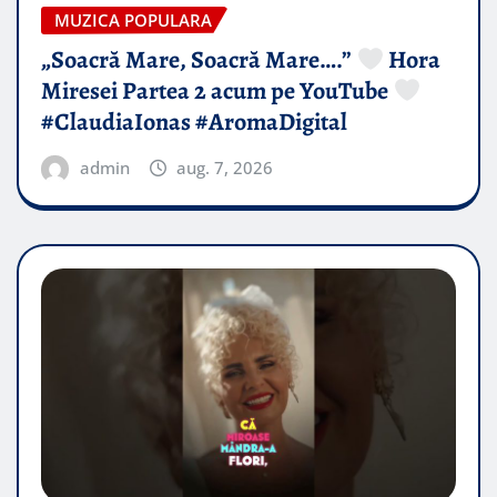
MUZICA POPULARA
„Soacră Mare, Soacră Mare….”
Hora
Miresei Partea 2 acum pe YouTube
#ClaudiaIonas #AromaDigital
admin
aug. 7, 2026