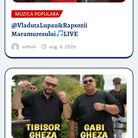
MUZICA POPULARA
@VladutaLupau&Rapsozii
Maramuresului
LIVE
admin
aug. 4, 2026