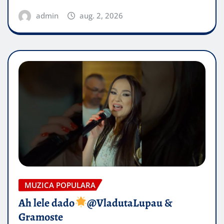
admin
aug. 2, 2026
MUZICA POPULARA
Ah lele dado​
@VladutaLupau &
Gramoste