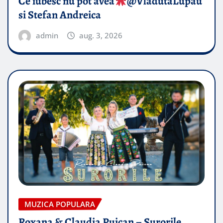
Ce iubesc nu pot avea
​@VladutaLupau
si Stefan Andreica
admin
aug. 3, 2026
MUZICA POPULARA
Roxana & Claudia Puican – Surorile