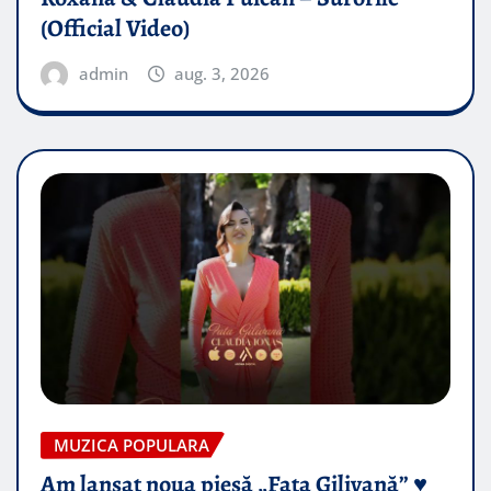
(Official Video)
admin
aug. 3, 2026
MUZICA POPULARA
Am lansat noua piesă „Fata Gilivană” ♥️