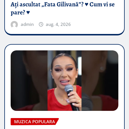
Ați ascultat „Fata Gilivană”? ♥️ Cum vi se
pare? ♥️
admin
aug. 4, 2026
MUZICA POPULARA