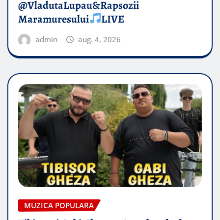
@VladutaLupau&Rapsozii
Maramuresului
LIVE
admin
aug. 4, 2026
MUZICA POPULARA