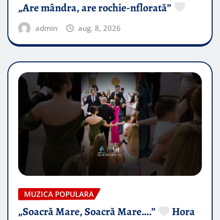
„Are mândra, are rochie-nflorată”
admin
aug. 8, 2026
MUZICA POPULARA
„Soacră Mare, Soacră Mare….”
Hora