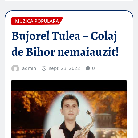
MUZICA POPULARA
Bujorel Tulea – Colaj
de Bihor nemaiauzit!
admin
sept. 23, 2022
0