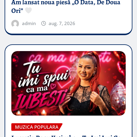
Am lansat noua piesă „O Data, De Doua
Ori”
admin
aug. 7, 2026
MUZICA POPULARA