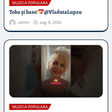
MUZICA POPULARA
Toba și basu’
@VladutaLupau
admin
aug. 8, 2026
MUZICA POPULARA