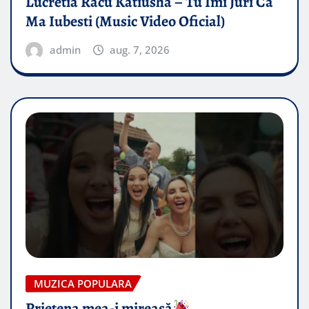
Lucretia Racu Katiusha – Tu Imi Juri Ca
Ma Iubesti (Music Video Oficial)
admin
aug. 7, 2026
MUZICA POPULARA
Prietena mea-i mireasă​