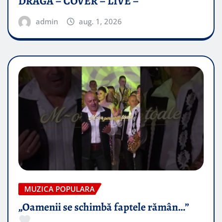
DRAGĂ – COVER – LIVE –
admin
aug. 1, 2026
MUZICA POPULARA
„Oamenii se schimbă faptele rămân…”