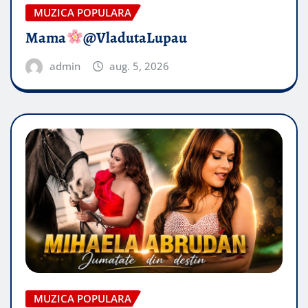
MUZICA POPULARA
Mama
@VladutaLupau
admin
aug. 5, 2026
MUZICA POPULARA