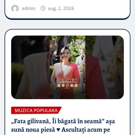
admin
aug. 2, 2026
MUZICA POPULARA
„Fata gilivană, Îi băgată în seamă” așa
sună noua piesă ♥️ Ascultați acum pe