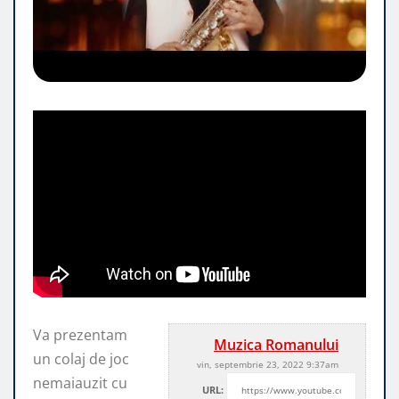
Va prezentam
Muzica Romanului
un colaj de joc
vin, septembrie 23, 2022 9:37am
nemaiauzit cu
URL: