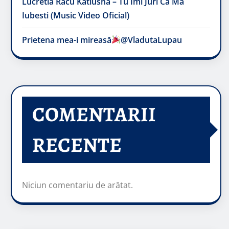
Lucretia Racu Katiusha – Tu Imi Juri Ca Ma
Iubesti (Music Video Oficial)
Prietena mea-i mireasă​
@VladutaLupau
COMENTARII
RECENTE
Niciun comentariu de arătat.