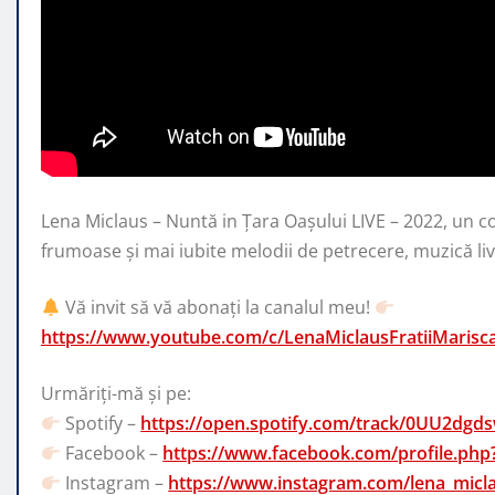
Lena Miclaus – Nuntă in Țara Oașului LIVE – 2022, un co
frumoase și mai iubite melodii
de petrecere, muzică li
Vă invit să vă abonați la canalul meu!
https://www.youtube.com/c/LenaMiclausFratiiMarisc
Urmăriți-mă și pe:
Spotify –
https://open.spotify.com/track/0UU2d
Facebook –
https://www.facebook.com/profile.ph
Instagram –
https://www.instagram.com/lena_micl