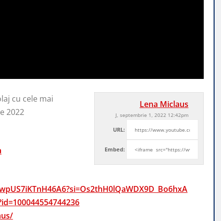
laj cu cele mai
Lena Miclaus
ve 2022
J, septembrie 1, 2022 12:42pm
URL:
a
Embed:
gdswpUS7iKTnH46A6?si=Os2thH0lQaWDX9D_Bo6hxA
p?id=100044554744236
aus/