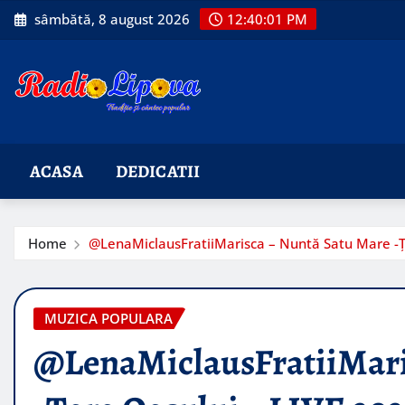
Skip
sâmbătă, 8 august 2026
12:40:02 PM
to
content
ACASA
DEDICATII
Home
@LenaMiclausFratiiMarisca – Nuntă Satu Mare -Ț
MUZICA POPULARA
@LenaMiclausFratiiMari