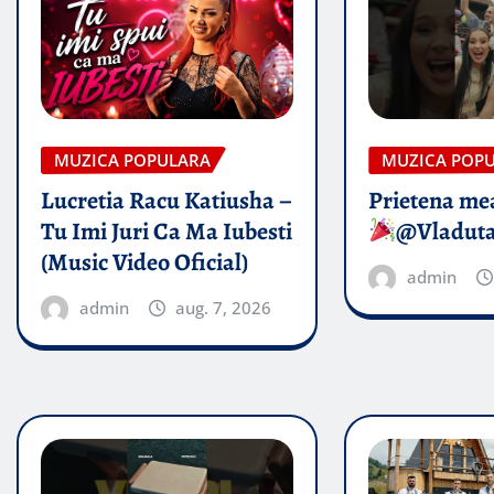
MUZICA POPULARA
MUZICA POP
Lucretia Racu Katiusha –
Prietena mea
Tu Imi Juri Ca Ma Iubesti
@Vladut
(Music Video Oficial)
admin
admin
aug. 7, 2026