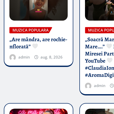
MUZICA POPULARA
MUZICA POP
„Are mândra, are rochie-
„Soacră Mar
nflorată”
Mare….”
Miresei Par
admin
aug. 8, 2026
YouTube
#ClaudiaIo
#AromaDigi
admin