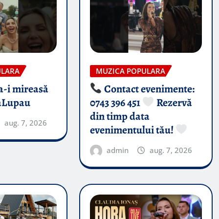
ULARA
MUZICA POPULARA
-i mireasă​
Contact evenimente:
aLupau
0743 396 451
Rezervă
din timp data
aug. 7, 2026
evenimentului tău!
admin
aug. 7, 2026