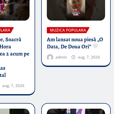
ULARA
MUZICA POPULARA
e, Soacră
Am lansat noua piesă „O
Hora
Data, De Doua Ori”
tea 2 acum pe
admin
aug. 7, 2026
nas
tal
aug. 7, 2026