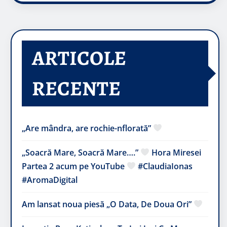
ARTICOLE
RECENTE
„Are mândra, are rochie-nflorată”
„Soacră Mare, Soacră Mare….”
Hora Miresei
Partea 2 acum pe YouTube
#ClaudiaIonas
#AromaDigital
Am lansat noua piesă „O Data, De Doua Ori”