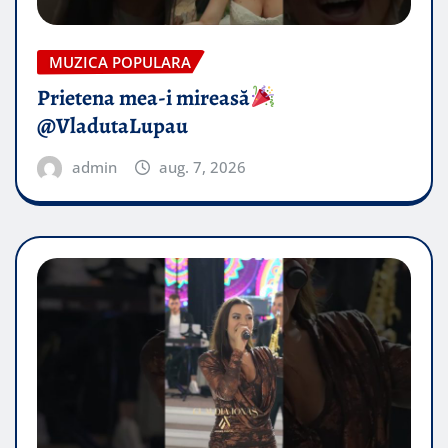
MUZICA POPULARA
Prietena mea-i mireasă​
@VladutaLupau
admin
aug. 7, 2026