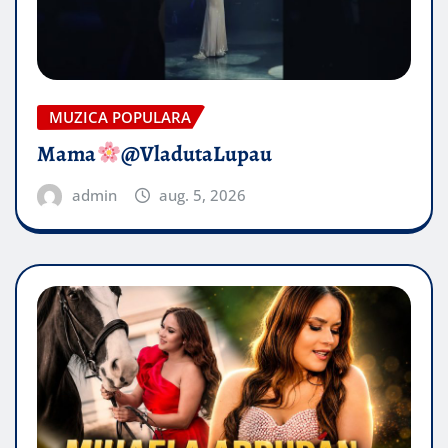
MUZICA POPULARA
Mama
@VladutaLupau
admin
aug. 5, 2026