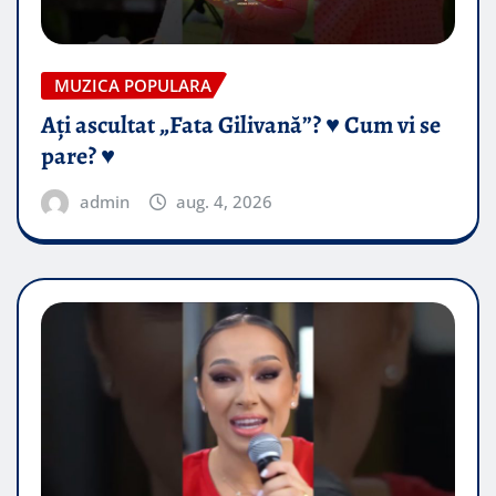
MUZICA POPULARA
Ați ascultat „Fata Gilivană”? ♥️ Cum vi se
pare? ♥️
admin
aug. 4, 2026