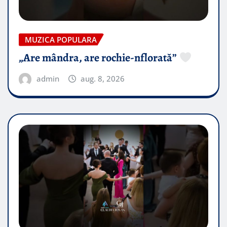
MUZICA POPULARA
„Are mândra, are rochie-nflorată”
admin
aug. 8, 2026