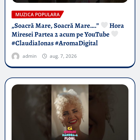
MUZICA POPULARA
„Soacră Mare, Soacră Mare….”
Hora
Miresei Partea 2 acum pe YouTube
#ClaudiaIonas #AromaDigital
admin
aug. 7, 2026