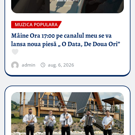
MUZICA POPULARA
Mâine Ora 17:00 pe canalul meu se va
lansa noua piesă „ O Data, De Doua Ori”
admin
aug. 6, 2026