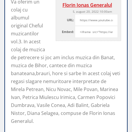
Va oferim un
Florin Ionas Generalul
colaj cu
S, august 20, 2022 10:00am
albumul
URL:
original Cheful
Embed:
muzicantilor
vol.3. In acest
colaj de muzica
de petrecere si joc
am inclus muzica din Banat,
muzica de Bihor, cantece din muzica
banateana,brauri, hore si sarbe In acest colaj veti
regasi slagare nemuritoare interpretate de
Mirela Petrean, Nicu Novac, Mile Povan, Marinea
Ivan, Petrica Miulescu Irimica, Carmen Popovici
Dumbrava, Vasile Conea, Adi Balint, Gabriela
Nistor, Diana Selagea, compuse de Florin Ionas
Generalul.