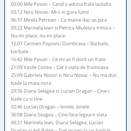
00:00 Mile Povan – Cand s-aduna fratii laolalta
03:12 Nicu Novac- Mi-s in gura lumii
06:37 Mirela Petrean – Ca maine dac-as pica
09:22 Marinela Ivan si Petrica Miulescu Irimica –
Nu-mi place, nu-mi place
12:07 Carmen Popovici Dumbrava – Barbate,
barbate
16:42 Mile Povan – Ce mi-as fi dorit un frate
21:09 Vasile Conea – Cat ii viata de frumoasa
25:09 Gabriela Nistor si Nicu Novac – Nu ma duc
bade la mata nora
29:36 Diana Selagea si Lucian Dragan – Cine-i
bade ca si tine
32:46 Lucian Dragan – Ionele, Ionele
36:08 Diana Seagea – Cine face legea-n viata
40:21 Marinela Ivan, Diana Selagea, Lucian
Dragan si Adi Balint – Trei muieri la un barbat