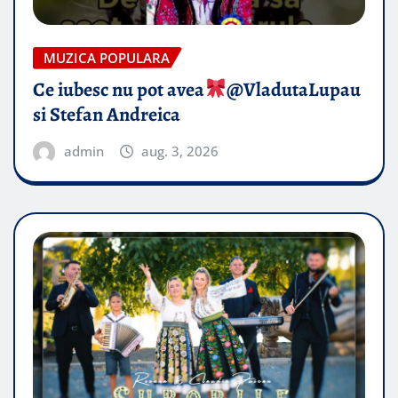
MUZICA POPULARA
Ce iubesc nu pot avea
​@VladutaLupau
si Stefan Andreica
admin
aug. 3, 2026