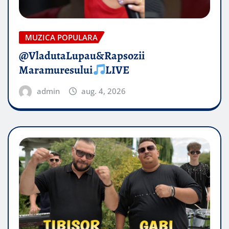
MUZICA POPULARA
@VladutaLupau&Rapsozii
Maramuresului
LIVE
admin
aug. 4, 2026