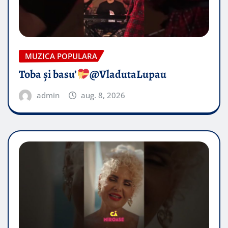
MUZICA POPULARA
Toba și basu’
@VladutaLupau
admin
aug. 8, 2026