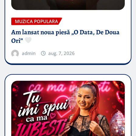
MUZICA POPULARA
Am lansat noua piesă „O Data, De Doua
Ori”
admin
aug. 7, 2026