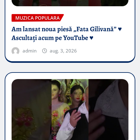
MUZICA POPULARA
Am lansat noua piesă „Fata Gilivană” ♥️
Ascultați acum pe YouTube ♥️
admin
aug. 3, 2026