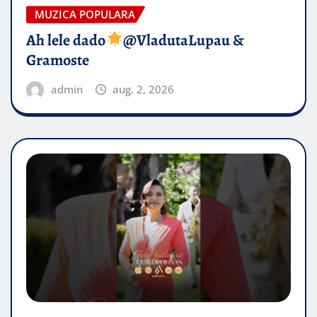
MUZICA POPULARA
Ah lele dado​
@VladutaLupau &
Gramoste
admin
aug. 2, 2026