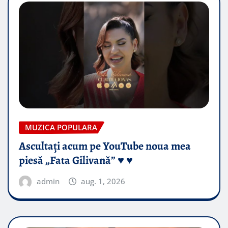
MUZICA POPULARA
Ascultați acum pe YouTube noua mea
piesă „Fata Gilivană” ♥️ ♥️
admin
aug. 1, 2026