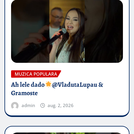
MUZICA POPULARA
Ah lele dado​
@VladutaLupau &
Gramoste
admin
aug. 2, 2026