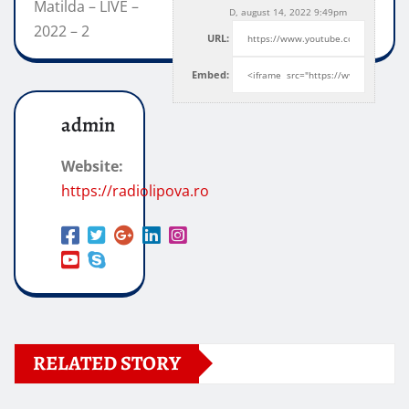
Matilda – LIVE –
D, august 14, 2022 9:49pm
2022 – 2
URL:
Embed:
admin
Website:
https://radiolipova.ro
RELATED STORY