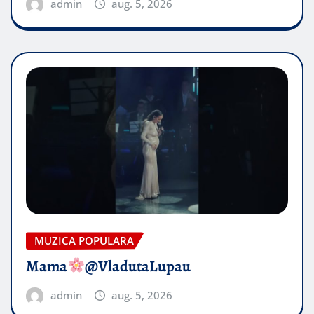
admin
aug. 5, 2026
MUZICA POPULARA
Mama
@VladutaLupau
admin
aug. 5, 2026