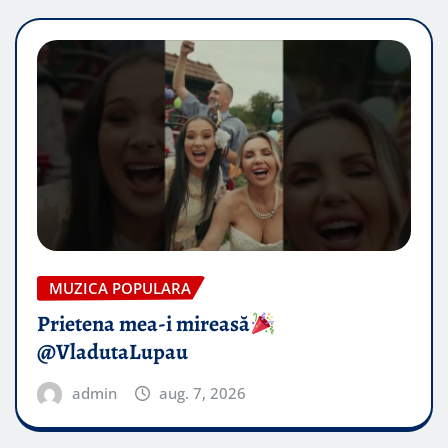
MUZICA POPULARA
Prietena mea-i mireasă​
@VladutaLupau
admin
aug. 7, 2026