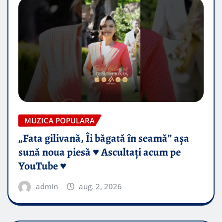
MUZICA POPULARA
„Fata gilivană, Îi băgată în seamă” așa
sună noua piesă ♥️ Ascultați acum pe
YouTube ♥️
admin
aug. 2, 2026