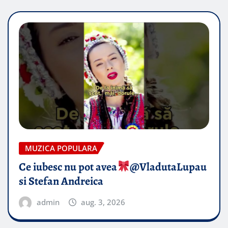
MUZICA POPULARA
Ce iubesc nu pot avea
​@VladutaLupau
si Stefan Andreica
admin
aug. 3, 2026