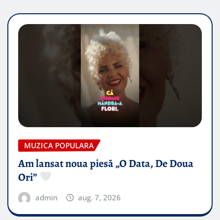
MUZICA POPULARA
Am lansat noua piesă „O Data, De Doua
Ori”
admin
aug. 7, 2026