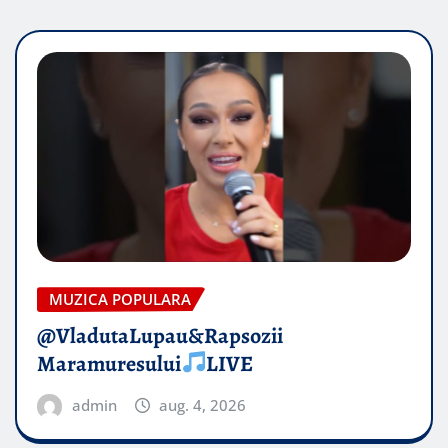
MUZICA POPULARA
@VladutaLupau&Rapsozii
Maramuresului
LIVE
admin
aug. 4, 2026