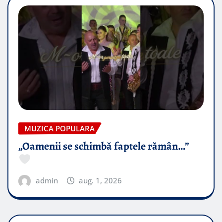
MUZICA POPULARA
„Oamenii se schimbă faptele rămân…”
admin
aug. 1, 2026