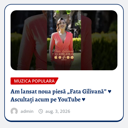
MUZICA POPULARA
Am lansat noua piesă „Fata Gilivană” ♥️
Ascultați acum pe YouTube ♥️
admin
aug. 3, 2026