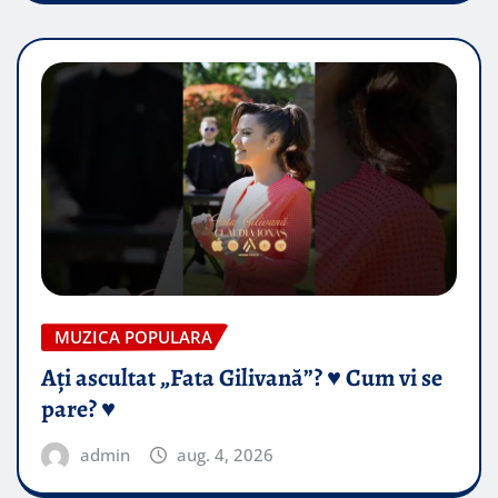
MUZICA POPULARA
Ați ascultat „Fata Gilivană”? ♥️ Cum vi se
pare? ♥️
admin
aug. 4, 2026