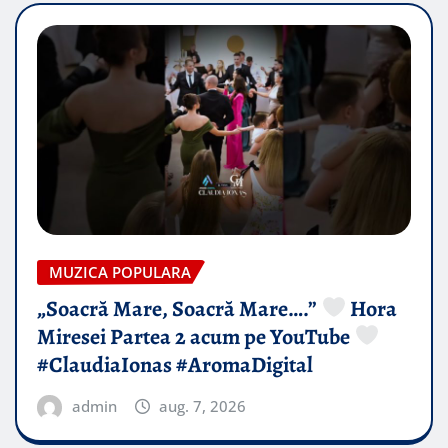
MUZICA POPULARA
„Soacră Mare, Soacră Mare….”
Hora
Miresei Partea 2 acum pe YouTube
#ClaudiaIonas #AromaDigital
admin
aug. 7, 2026