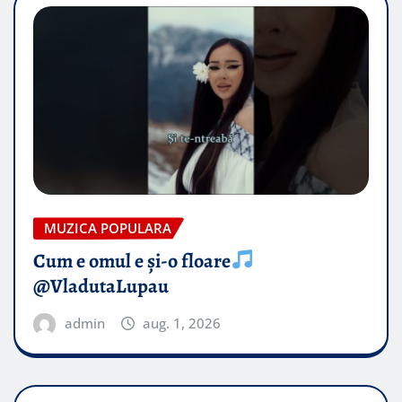
MUZICA POPULARA
Cum e omul e și-o floare
@VladutaLupau
admin
aug. 1, 2026