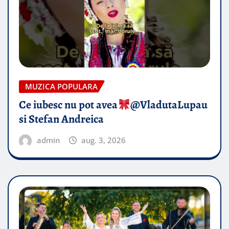
MUZICA POPULARA
Ce iubesc nu pot avea
​@VladutaLupau
si Stefan Andreica
admin
aug. 3, 2026