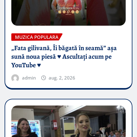
MUZICA POPULARA
„Fata gilivană, Îi băgată în seamă” așa
sună noua piesă ♥️ Ascultați acum pe
YouTube ♥️
admin
aug. 2, 2026