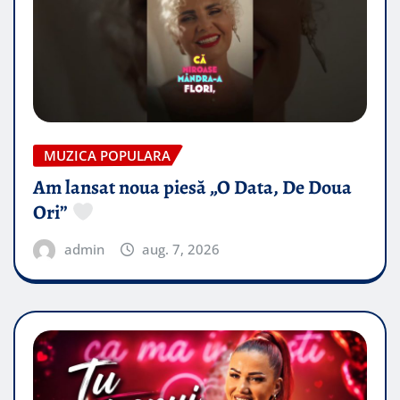
MUZICA POPULARA
Am lansat noua piesă „O Data, De Doua
Ori”
admin
aug. 7, 2026