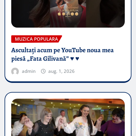
MUZICA POPULARA
Ascultați acum pe YouTube noua mea
piesă „Fata Gilivană” ♥️ ♥️
admin
aug. 1, 2026