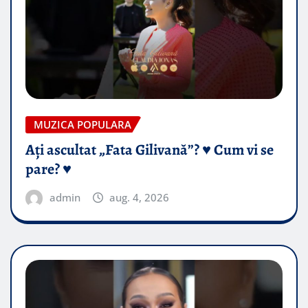
MUZICA POPULARA
Ați ascultat „Fata Gilivană”? ♥️ Cum vi se
pare? ♥️
admin
aug. 4, 2026