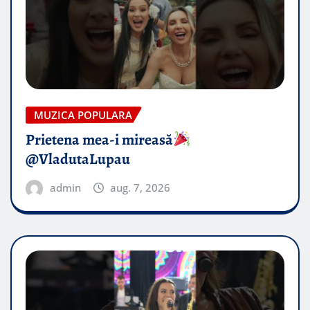
MUZICA POPULARA
Prietena mea-i mireasă​
@VladutaLupau
admin
aug. 7, 2026