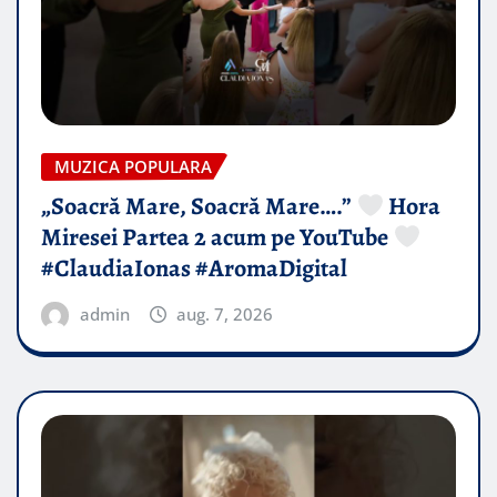
MUZICA POPULARA
„Soacră Mare, Soacră Mare….”
Hora
Miresei Partea 2 acum pe YouTube
#ClaudiaIonas #AromaDigital
admin
aug. 7, 2026