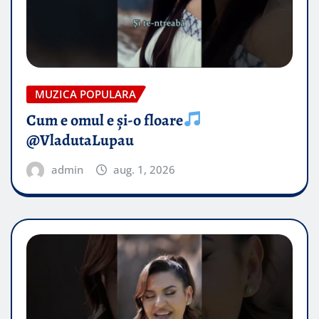
MUZICA POPULARA
Cum e omul e și-o floare
@VladutaLupau
admin
aug. 1, 2026