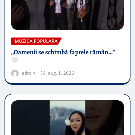
MUZICA POPULARA
„Oamenii se schimbă faptele rămân…”
admin
aug. 1, 2026