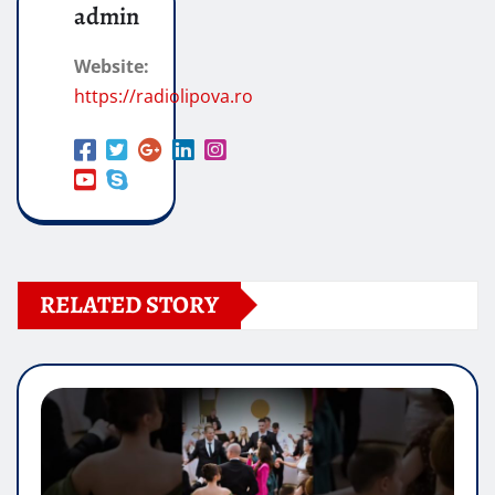
admin
Website:
https://radiolipova.ro
RELATED STORY