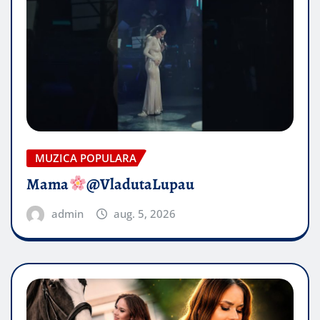
MUZICA POPULARA
Mama
@VladutaLupau
admin
aug. 5, 2026