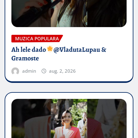
MUZICA POPULARA
Ah lele dado​
@VladutaLupau &
Gramoste
admin
aug. 2, 2026