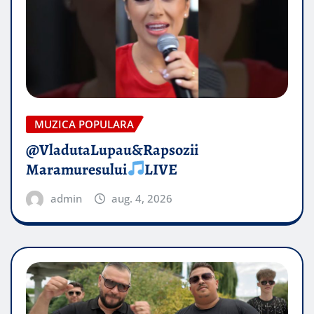
MUZICA POPULARA
@VladutaLupau&Rapsozii
Maramuresului
LIVE
admin
aug. 4, 2026