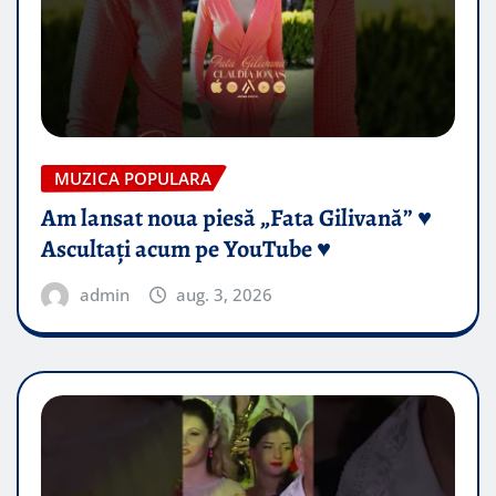
MUZICA POPULARA
Am lansat noua piesă „Fata Gilivană” ♥️
Ascultați acum pe YouTube ♥️
admin
aug. 3, 2026