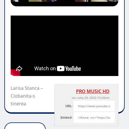
Larisa Stanca –
PRO MUSIC HD
Ciobanita-s
vin, iulie 29, 2022 10:20am
tinerea
URL:
Embed: