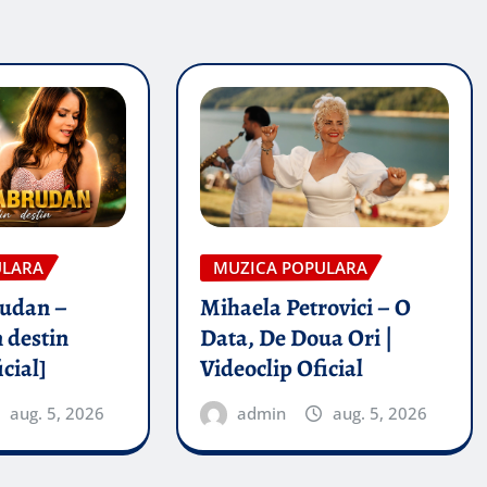
ULARA
MUZICA POPULARA
rudan –
Mihaela Petrovici – O
 destin
Data, De Doua Ori |
icial]
Videoclip Oficial
aug. 5, 2026
admin
aug. 5, 2026