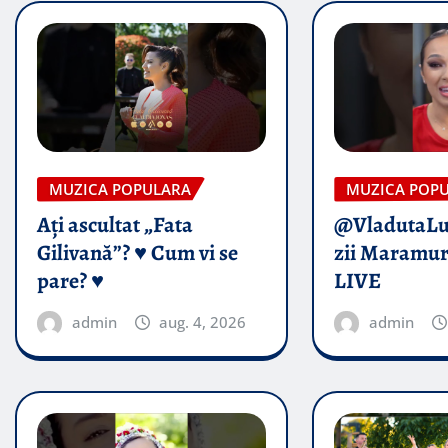
MUZICA POPULARA
MUZICA POP
Ați ascultat „Fata
@VladutaL
Gilivană”? ♥️ Cum vi se
zii Maramur
pare? ♥️
LIVE
admin
aug. 4, 2026
admin