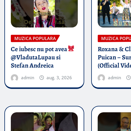
MUZICA POPULARA
MUZICA POP
Ce iubesc nu pot avea
Roxana & Cl
@VladutaLupau si
Puican – Sur
Stefan Andreica
(Official Vid
admin
aug. 3, 2026
admin