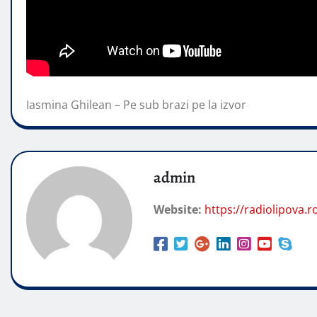
Iasmina Ghilean – Pe sub brazi pe la izvor
admin
Website:
https://radiolipova.r