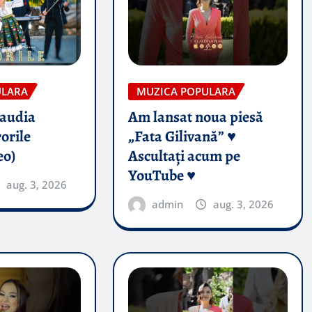
ULARA
MUZICA POPULARA
audia
Am lansat noua piesă
orile
„Fata Gilivană” ♥️
eo)
Ascultați acum pe
YouTube ♥️
aug. 3, 2026
admin
aug. 3, 2026