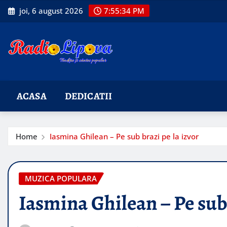
Skip
joi, 6 august 2026
7:55:36 PM
to
content
ACASA
DEDICATII
Home
Iasmina Ghilean – Pe sub brazi pe la izvor
MUZICA POPULARA
Iasmina Ghilean – Pe sub 