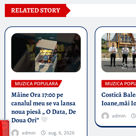
RELATED STORY
MUZICA POPULARA
MUZICA POP
Mâine Ora 17:00 pe
Costică Bale
canalul meu se va lansa
Ioane,măi I
noua piesă „ O Data, De
admin
Doua Ori”
admin
aug. 6, 2026