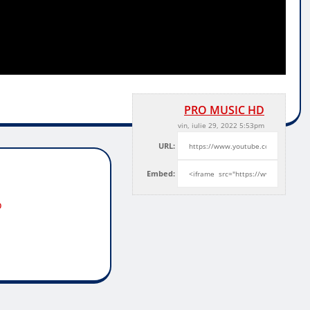
PRO MUSIC HD
vin, iulie 29, 2022 5:53pm
URL:
Embed:
o