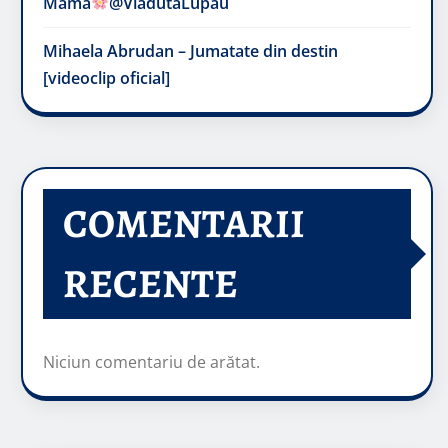
Mama
@VladutaLupau
Mihaela Abrudan – Jumatate din destin
[videoclip oficial]
COMENTARII
RECENTE
Niciun comentariu de arătat.