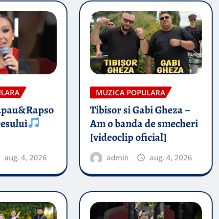
ULARA
MUZICA POPULARA
upau&Rapso
Tibisor si Gabi Gheza –
esului
Am o banda de smecheri
[videoclip oficial]
aug. 4, 2026
admin
aug. 4, 2026