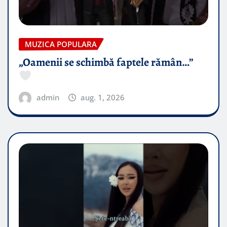
MUZICA POPULARA
„Oamenii se schimbă faptele rămân…”
admin
aug. 1, 2026