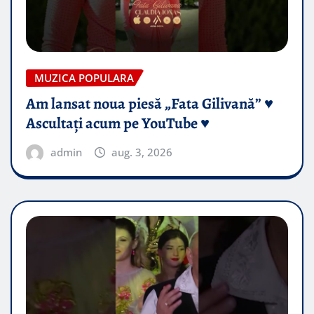
MUZICA POPULARA
Am lansat noua piesă „Fata Gilivană” ♥️
Ascultați acum pe YouTube ♥️
admin
aug. 3, 2026