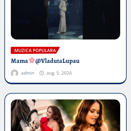
MUZICA POPULARA
Mama
@VladutaLupau
admin
aug. 5, 2026