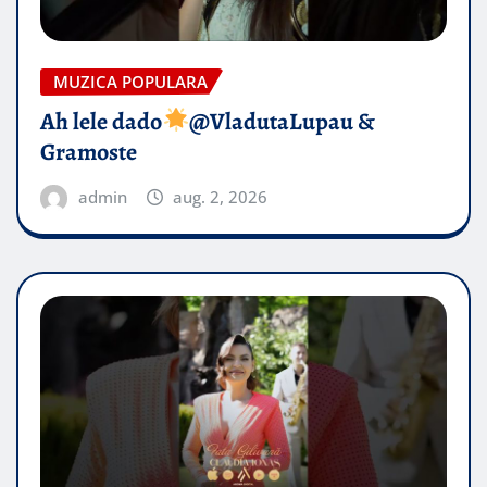
MUZICA POPULARA
Ah lele dado​
@VladutaLupau &
Gramoste
admin
aug. 2, 2026