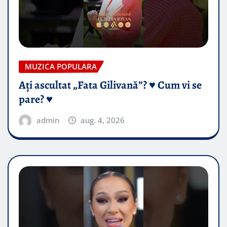
MUZICA POPULARA
Ați ascultat „Fata Gilivană”? ♥️ Cum vi se
pare? ♥️
admin
aug. 4, 2026