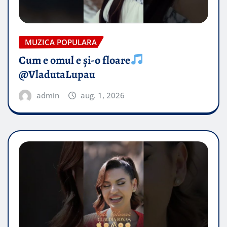
MUZICA POPULARA
Cum e omul e și-o floare
@VladutaLupau
admin
aug. 1, 2026