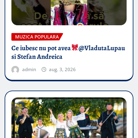
MUZICA POPULARA
Ce iubesc nu pot avea
​@VladutaLupau
si Stefan Andreica
admin
aug. 3, 2026