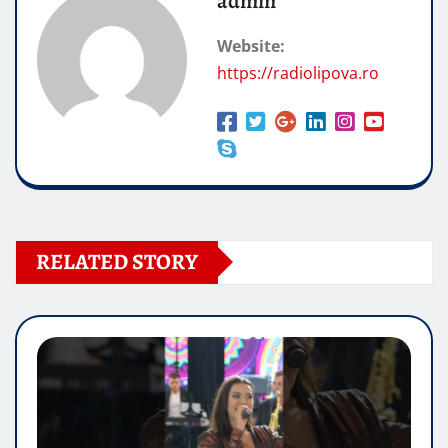
admin
Website:
https://radiolipova.ro
RELATED STORY