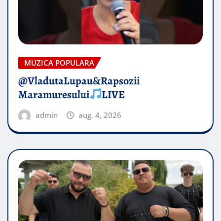
MUZICA POPULARA
@VladutaLupau&Rapsozii
Maramuresului
LIVE
admin
aug. 4, 2026