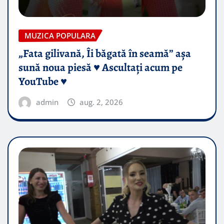
MUZICA POPULARA
„Fata gilivană, Îi băgată în seamă” așa
sună noua piesă ♥️ Ascultați acum pe
YouTube ♥️
admin
aug. 2, 2026