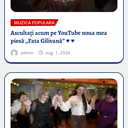
MUZICA POPULARA
Ascultați acum pe YouTube noua mea
piesă „Fata Gilivană” ♥️ ♥️
admin
aug. 1, 2026