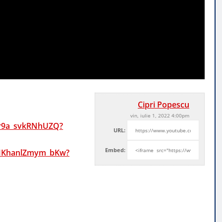
Cipri Popescu
vin, iulie 1, 2022 4:00pm
r9a_svkRNhUZQ?
URL:
Embed:
MKhanlZmym_bKw?