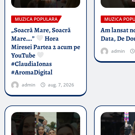
MUZICA POPULARA
MUZICA POP
„Soacră Mare, Soacră
Am lansat n
Mare….”
Hora
Data, De Do
Miresei Partea 2 acum pe
admin
YouTube
#ClaudiaIonas
#AromaDigital
admin
aug. 7, 2026