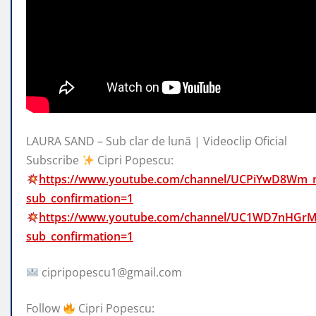
LAURA SAND – Sub clar de lună | Videoclip Oficial
Subscribe
Cipri Popescu:
https://www.youtube.com/channel/UCPiYwD8Wm_
sub_confirmation=1
https://www.youtube.com/channel/UC1WD7nHGr
sub_confirmation=1
cipripopescu1@gmail.com
Follow
Cipri Popescu: