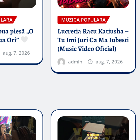
ULARA
MUZICA POPULARA
oua piesă „O
Lucretia Racu Katiusha –
ua Ori”
Tu Imi Juri Ca Ma Iubesti
(Music Video Oficial)
aug. 7, 2026
admin
aug. 7, 2026