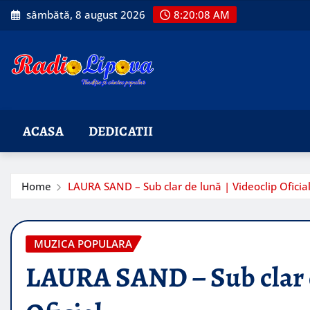
Skip
sâmbătă, 8 august 2026
8:20:09 AM
to
content
ACASA
DEDICATII
Home
LAURA SAND – Sub clar de lună | Videoclip Oficia
MUZICA POPULARA
LAURA SAND – Sub clar d