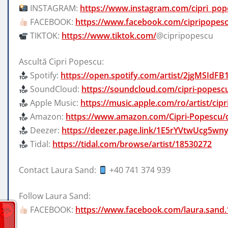
INSTAGRAM:
https://www.instagram.com/cipri_pop
FACEBOOK:
https://www.facebook.com/cipripopescu
TIKTOK:
https://www.tiktok.com/
@cipripopescu
Ascultă Cipri Popescu:
Spotify:
https://open.spotify.com/artist/2jgMSIdFB
SoundCloud:
https://soundcloud.com/cipri-popesc
Apple Music:
https://music.apple.com/ro/artist/ci
Amazon:
https://www.amazon.com/Cipri-Popesc
Deezer:
https://deezer.page.link/1E5rYVtwUcg5wn
Tidal:
https://tidal.com/browse/artist/18530272
Contact Laura Sand:
+40 741 374 939
Follow Laura Sand:
FACEBOOK:
https://www.facebook.com/laura.sand.