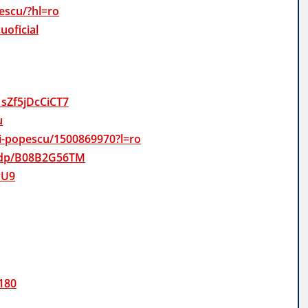
escu/?hl=ro
oficial
1sZf5jDcCiCT7
u
pri-popescu/1500869970?l=ro
u/dp/B08B2G56TM
yU9
180