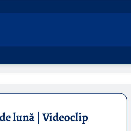
l
e lună | Videoclip