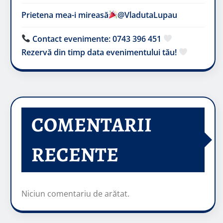
Prietena mea-i mireasă​
@VladutaLupau
Contact evenimente: 0743 396 451
Rezervă din timp data evenimentului tău!
COMENTARII
RECENTE
Niciun comentariu de arătat.