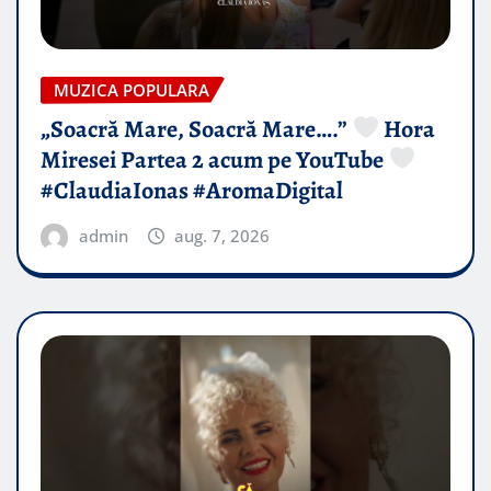
MUZICA POPULARA
„Soacră Mare, Soacră Mare….”
Hora
Miresei Partea 2 acum pe YouTube
#ClaudiaIonas #AromaDigital
admin
aug. 7, 2026