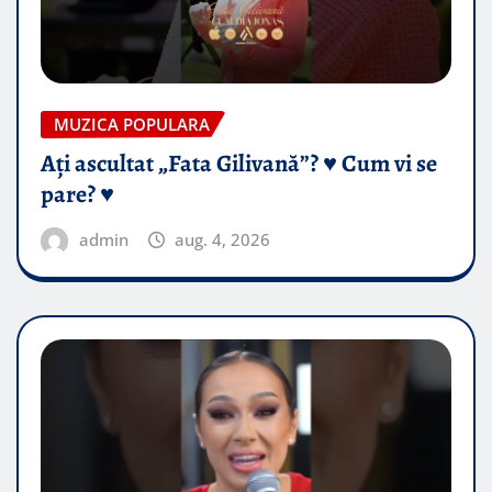
MUZICA POPULARA
Ați ascultat „Fata Gilivană”? ♥️ Cum vi se
pare? ♥️
admin
aug. 4, 2026