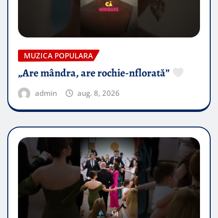
MUZICA POPULARA
„Are mândra, are rochie-nflorată”
admin
aug. 8, 2026