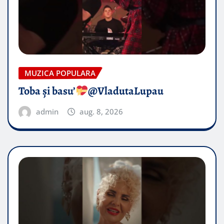
MUZICA POPULARA
Toba și basu’
@VladutaLupau
admin
aug. 8, 2026