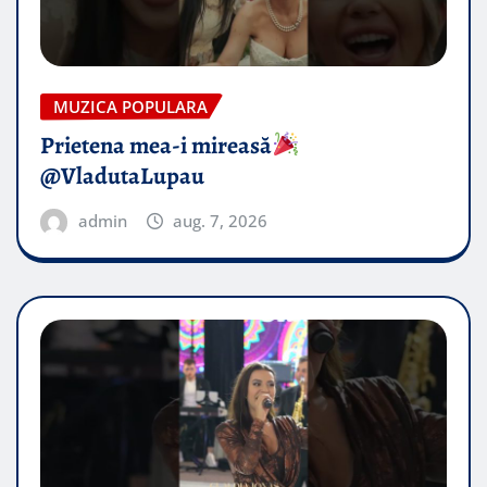
MUZICA POPULARA
Prietena mea-i mireasă​
@VladutaLupau
admin
aug. 7, 2026