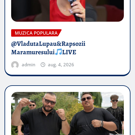
MUZICA POPULARA
@VladutaLupau&Rapsozii
Maramuresului
LIVE
admin
aug. 4, 2026