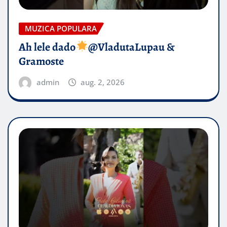
MUZICA POPULARA
Ah lele dado​
@VladutaLupau &
Gramoste
admin
aug. 2, 2026