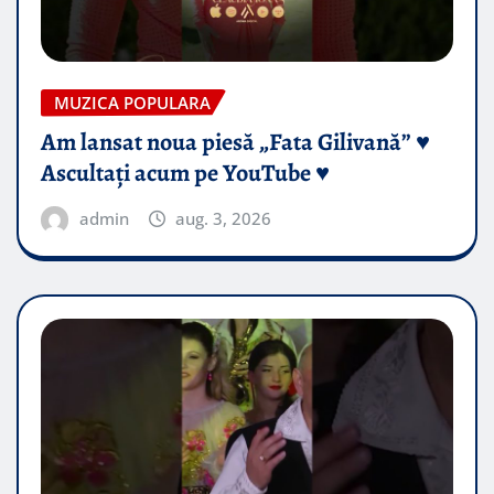
MUZICA POPULARA
Am lansat noua piesă „Fata Gilivană” ♥️
Ascultați acum pe YouTube ♥️
admin
aug. 3, 2026