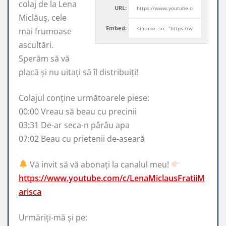
colaj de la Lena
URL:
Miclăuș, cele
Embed:
mai frumoase
ascultări.
Sperăm să vă
placă și nu uitați
să îl distribuiți!
Colajul conține următoarele piese:
00:00 Vreau să beau cu precinii
03:31 De-ar seca-n pârâu apa
07:02 Beau cu prietenii de-aseară
Vă invit să vă abonați la canalul meu!
https://www.youtube.com/c/LenaMiclausFratiiM
arisca
Urmăriți-mă și pe: