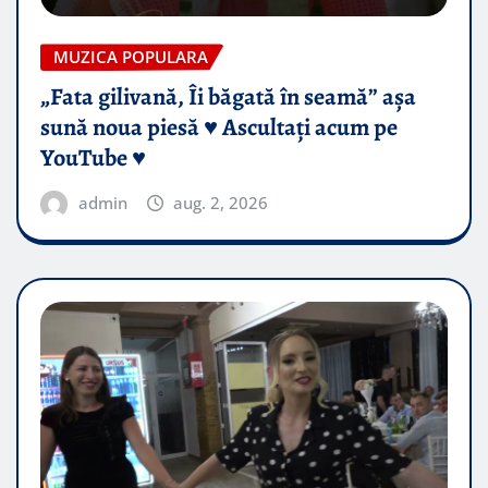
MUZICA POPULARA
„Fata gilivană, Îi băgată în seamă” așa
sună noua piesă ♥️ Ascultați acum pe
YouTube ♥️
admin
aug. 2, 2026