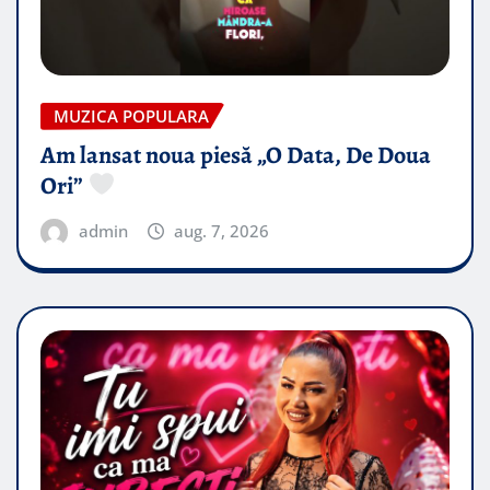
MUZICA POPULARA
Am lansat noua piesă „O Data, De Doua
Ori”
admin
aug. 7, 2026