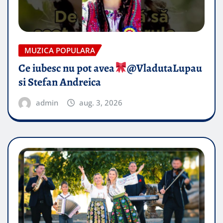
MUZICA POPULARA
Ce iubesc nu pot avea
​@VladutaLupau
si Stefan Andreica
admin
aug. 3, 2026