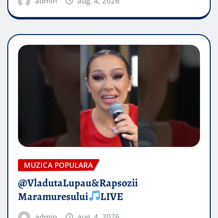
admin
aug. 4, 2026
MUZICA POPULARA
@VladutaLupau&Rapsozii
Maramuresului
LIVE
admin
aug. 4, 2026