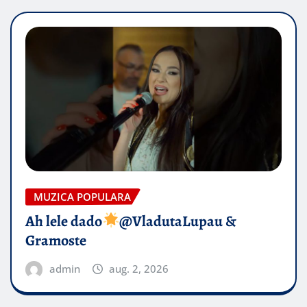
MUZICA POPULARA
Ah lele dado​
@VladutaLupau &
Gramoste
admin
aug. 2, 2026