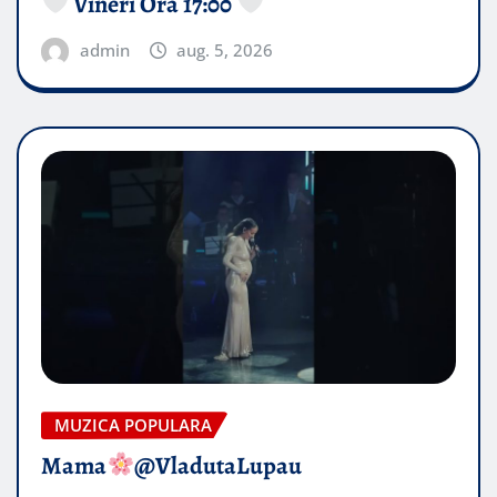
Vineri Ora 17:00
admin
aug. 5, 2026
MUZICA POPULARA
Mama
@VladutaLupau