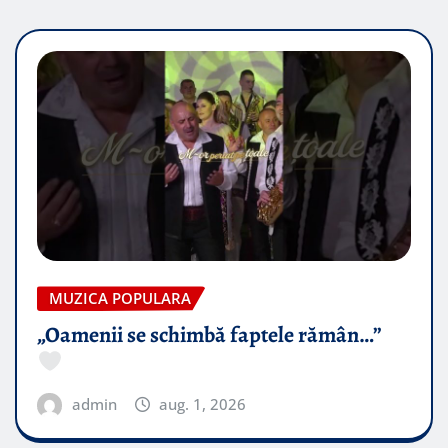
MUZICA POPULARA
„Oamenii se schimbă faptele rămân…”
admin
aug. 1, 2026