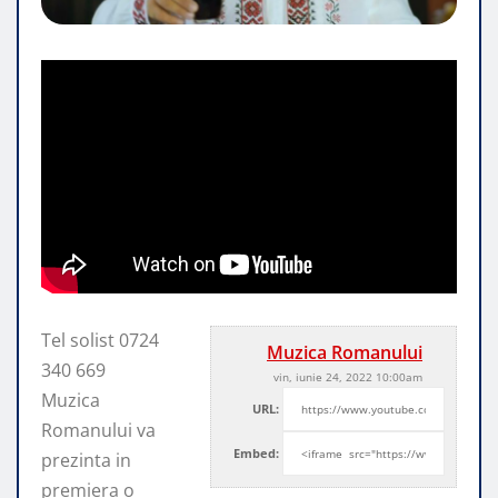
Tel solist 0724
Muzica Romanului
340 669
vin, iunie 24, 2022 10:00am
Muzica
URL:
Romanului va
Embed:
prezinta in
premiera o