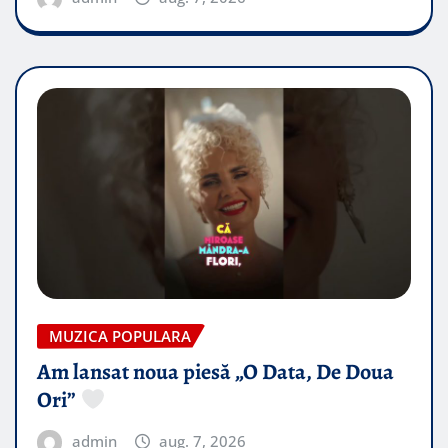
MUZICA POPULARA
Am lansat noua piesă „O Data, De Doua
Ori”
admin
aug. 7, 2026