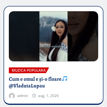
MUZICA POPULARA
Cum e omul e și-o floare
@VladutaLupau
admin
aug. 1, 2026