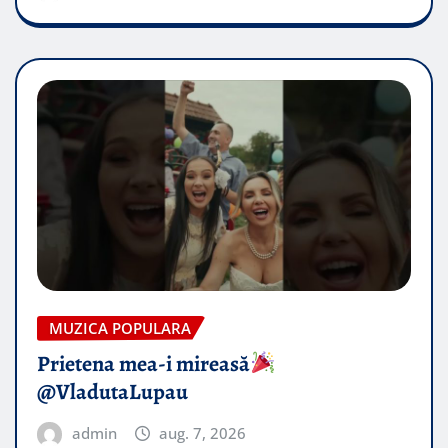
MUZICA POPULARA
Prietena mea-i mireasă​
@VladutaLupau
admin
aug. 7, 2026