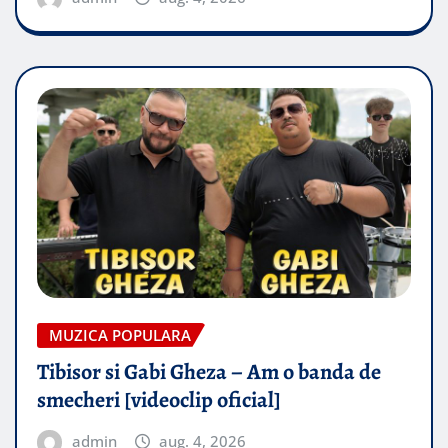
MUZICA POPULARA
Tibisor si Gabi Gheza – Am o banda de
smecheri [videoclip oficial]
admin
aug. 4, 2026