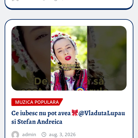
MUZICA POPULARA
Ce iubesc nu pot avea
​@VladutaLupau
si Stefan Andreica
admin
aug. 3, 2026