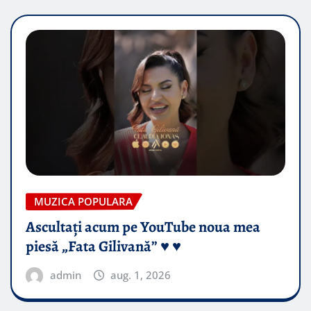
MUZICA POPULARA
Ascultați acum pe YouTube noua mea
piesă „Fata Gilivană” ♥️ ♥️
admin
aug. 1, 2026