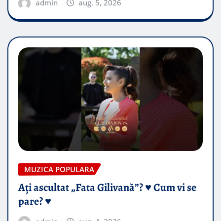
admin
aug. 5, 2026
MUZICA POPULARA
Ați ascultat „Fata Gilivană”? ♥️ Cum vi se
pare? ♥️