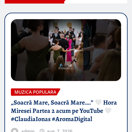
MUZICA POPULARA
„Soacră Mare, Soacră Mare….”
Hora
Miresei Partea 2 acum pe YouTube
#ClaudiaIonas #AromaDigital
admin
aug. 7, 2026