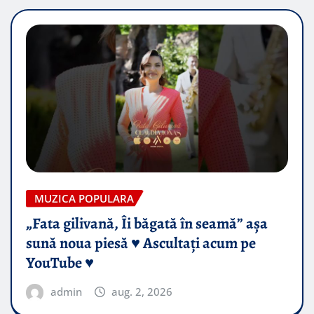
MUZICA POPULARA
„Fata gilivană, Îi băgată în seamă” așa
sună noua piesă ♥️ Ascultați acum pe
YouTube ♥️
admin
aug. 2, 2026