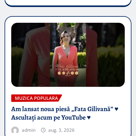
MUZICA POPULARA
Am lansat noua piesă „Fata Gilivană” ♥️
Ascultați acum pe YouTube ♥️
admin
aug. 3, 2026