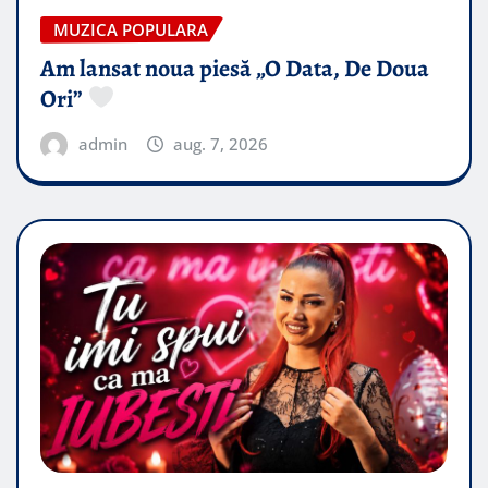
MUZICA POPULARA
Am lansat noua piesă „O Data, De Doua
Ori”
admin
aug. 7, 2026