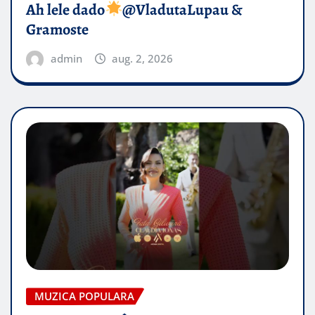
Ah lele dado​
@VladutaLupau &
Gramoste
admin
aug. 2, 2026
MUZICA POPULARA