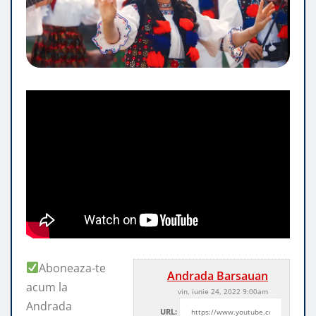
Aboneaza-te
Andrada Barsauan
acum la
vin, iunie 24, 2022 9:00am
Andrada
URL: