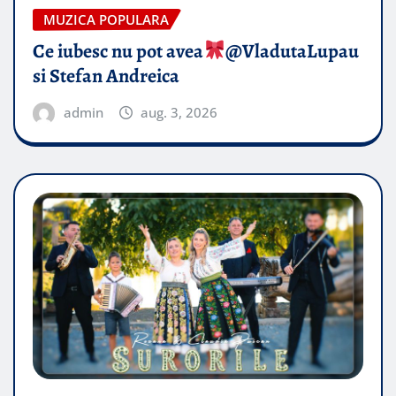
MUZICA POPULARA
Ce iubesc nu pot avea
​@VladutaLupau
si Stefan Andreica
admin
aug. 3, 2026