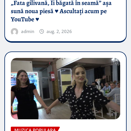
„Fata gilivană, Îi băgată în seamă” așa
sună noua piesă ♥️ Ascultați acum pe
YouTube ♥️
admin
aug. 2, 2026
MUZICA POPULARA