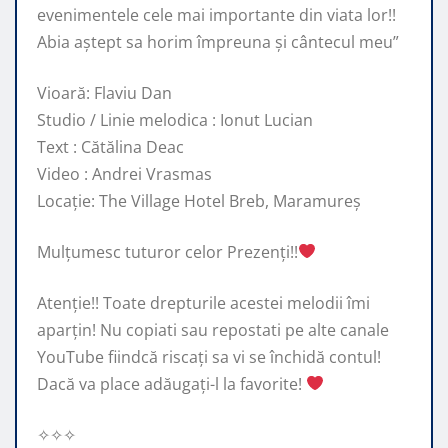
evenimentele cele mai importante din viata lor!!
Abia aștept sa horim împreuna și cântecul meu”
Vioară: Flaviu Dan
Studio / Linie melodica : Ionut Lucian
Text : Cătălina Deac
Video : Andrei Vrasmas
Locație: The Village Hotel Breb, Maramureș
Mulțumesc tuturor celor Prezenți!!
Atenție!! Toate drepturile acestei melodii îmi
aparțin! Nu copiati sau repostati pe alte canale
YouTube fiindcă riscați sa vi se închidă contul!
Dacă va place adăugați-l la favorite!
✧✧✧