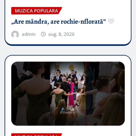
MUZICA POPULARA
„Are mândra, are rochie-nflorată”
admin
aug. 8, 2026