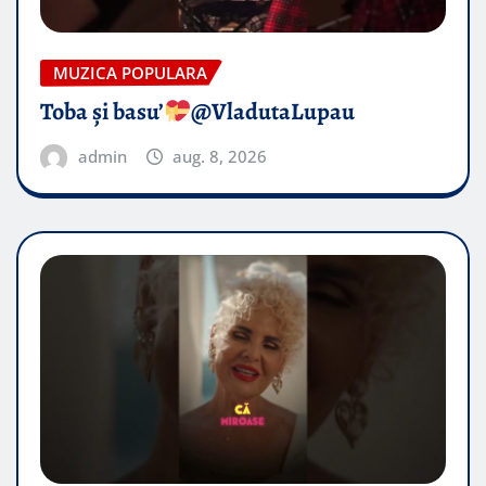
MUZICA POPULARA
Toba și basu’
@VladutaLupau
admin
aug. 8, 2026