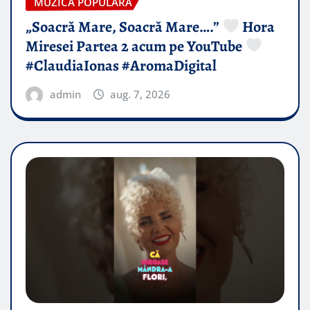
MUZICA POPULARA
„Soacră Mare, Soacră Mare….”
Hora
Miresei Partea 2 acum pe YouTube
#ClaudiaIonas #AromaDigital
admin
aug. 7, 2026