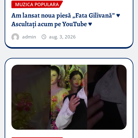
MUZICA POPULARA
Am lansat noua piesă „Fata Gilivană” ♥️
Ascultați acum pe YouTube ♥️
admin
aug. 3, 2026