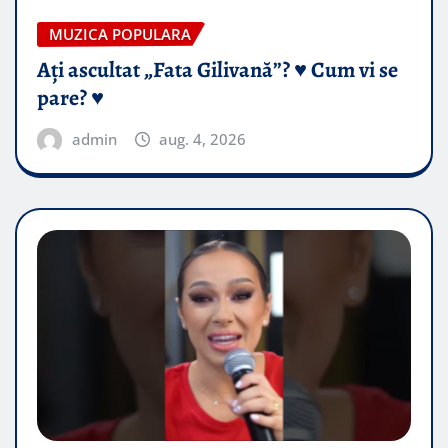
MUZICA POPULARA
Ați ascultat „Fata Gilivană”? ♥️ Cum vi se
pare? ♥️
admin
aug. 4, 2026