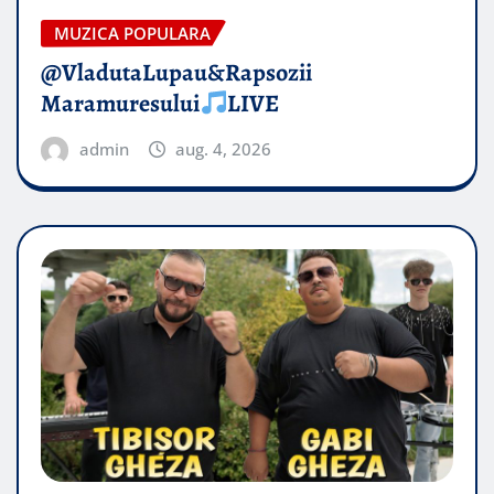
MUZICA POPULARA
@VladutaLupau&Rapsozii
Maramuresului
LIVE
admin
aug. 4, 2026