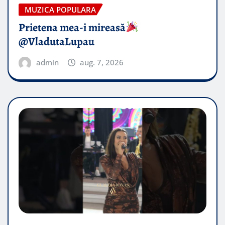
MUZICA POPULARA
Prietena mea-i mireasă​
@VladutaLupau
admin
aug. 7, 2026