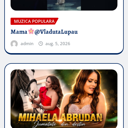
MUZICA POPULARA
Mama
@VladutaLupau
admin
aug. 5, 2026