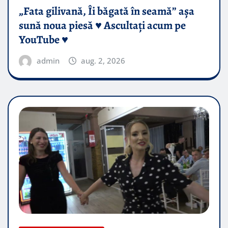
„Fata gilivană, Îi băgată în seamă” așa
sună noua piesă ♥️ Ascultați acum pe
YouTube ♥️
admin
aug. 2, 2026