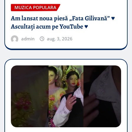
MUZICA POPULARA
Am lansat noua piesă „Fata Gilivană” ♥️
Ascultați acum pe YouTube ♥️
admin
aug. 3, 2026