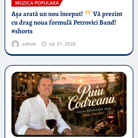
MUZICA POPULARA
Așa arată un nou început!
Vă prezint
cu drag noua formulă Petrovici Band!
#shorts
admin
iul. 31, 2026