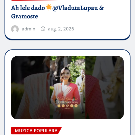
Ah lele dado​
@VladutaLupau &
Gramoste
admin
aug. 2, 2026
MUZICA POPULARA