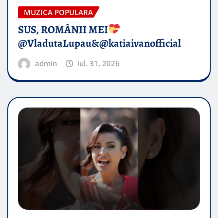
MUZICA POPULARA
SUS, ROMÂNII MEI
@VladutaLupau&@katiaivanofficial
admin
iul. 31, 2026