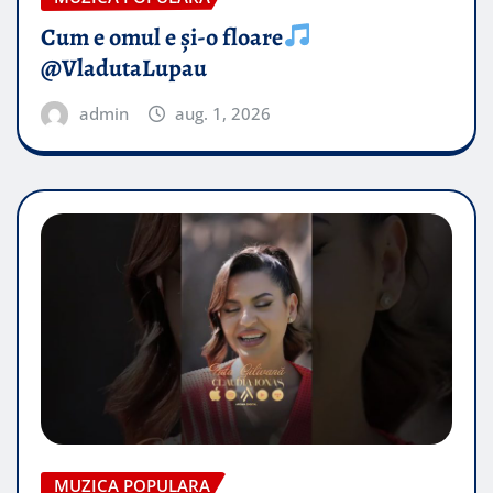
Cum e omul e și-o floare
@VladutaLupau
admin
aug. 1, 2026
MUZICA POPULARA