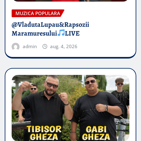
MUZICA POPULARA
@VladutaLupau&Rapsozii
Maramuresului
LIVE
admin
aug. 4, 2026