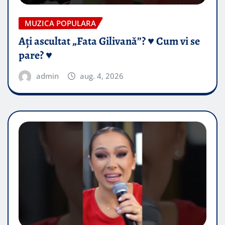
MUZICA POPULARA
Ați ascultat „Fata Gilivană”? ♥️ Cum vi se
pare? ♥️
admin
aug. 4, 2026