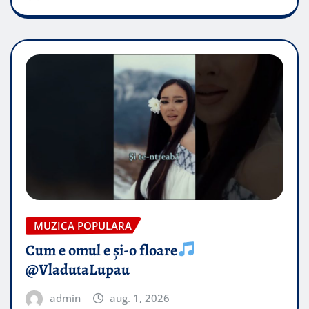
MUZICA POPULARA
Cum e omul e și-o floare
@VladutaLupau
admin
aug. 1, 2026