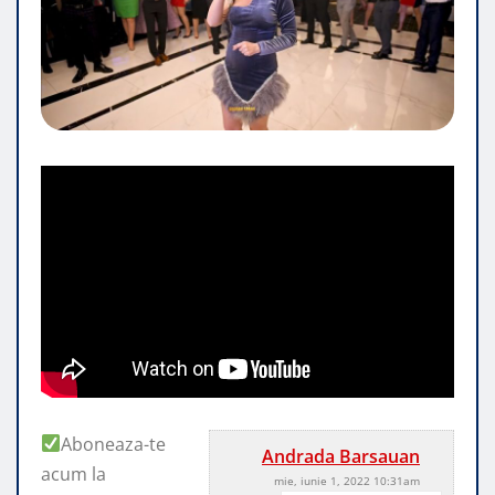
Aboneaza-te
Andrada Barsauan
acum la
mie, iunie 1, 2022 10:31am