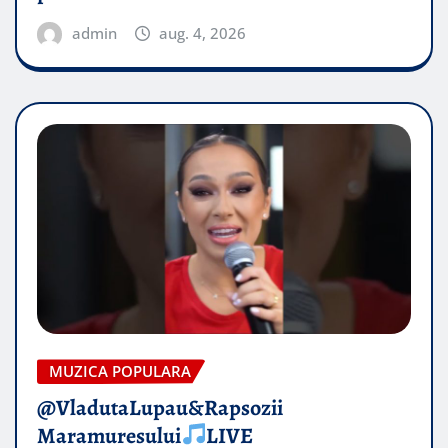
admin
aug. 4, 2026
MUZICA POPULARA
@VladutaLupau&Rapsozii
Maramuresului
LIVE