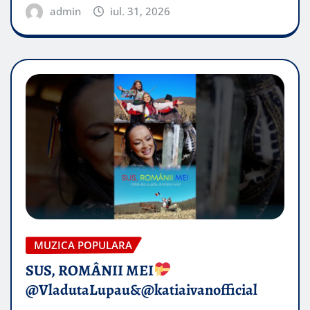
admin
iul. 31, 2026
MUZICA POPULARA
SUS, ROMÂNII MEI
@VladutaLupau&@katiaivanofficial