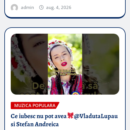
admin
aug. 4, 2026
MUZICA POPULARA
Ce iubesc nu pot avea
​@VladutaLupau
si Stefan Andreica