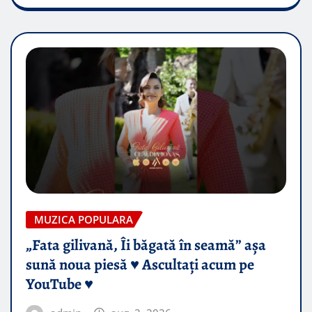
MUZICA POPULARA
„Fata gilivană, Îi băgată în seamă” așa
sună noua piesă ♥️ Ascultați acum pe
YouTube ♥️