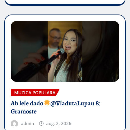
MUZICA POPULARA
Ah lele dado​
@VladutaLupau &
Gramoste
admin
aug. 2, 2026