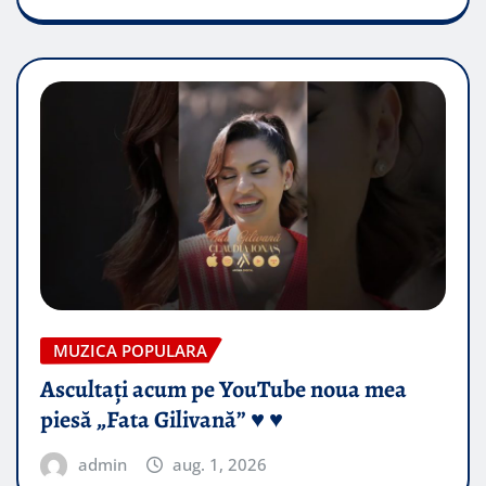
MUZICA POPULARA
Ascultați acum pe YouTube noua mea
piesă „Fata Gilivană” ♥️ ♥️
admin
aug. 1, 2026