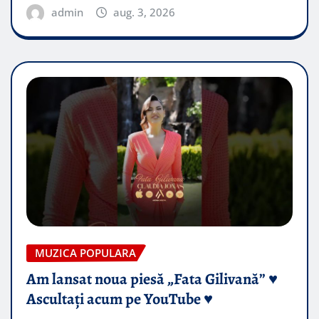
admin
aug. 3, 2026
MUZICA POPULARA
Am lansat noua piesă „Fata Gilivană” ♥️
Ascultați acum pe YouTube ♥️