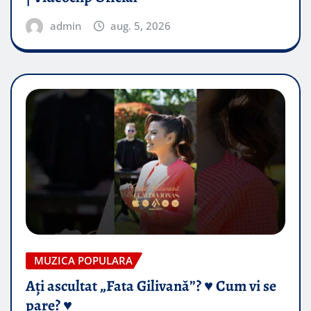
admin
aug. 5, 2026
MUZICA POPULARA
Ați ascultat „Fata Gilivană”? ♥️ Cum vi se
pare? ♥️