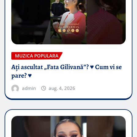
MUZICA POPULARA
Ați ascultat „Fata Gilivană”? ♥️ Cum vi se
pare? ♥️
admin
aug. 4, 2026