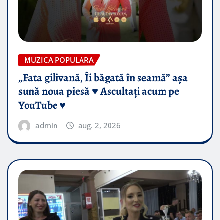
MUZICA POPULARA
„Fata gilivană, Îi băgată în seamă” așa
sună noua piesă ♥️ Ascultați acum pe
YouTube ♥️
admin
aug. 2, 2026