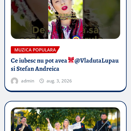
MUZICA POPULARA
Ce iubesc nu pot avea
​@VladutaLupau
si Stefan Andreica
admin
aug. 3, 2026