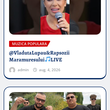
MUZICA POPULARA
@VladutaLupau&Rapsozii
Maramuresului
LIVE
admin
aug. 4, 2026