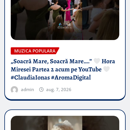
MUZICA POPULARA
„Soacră Mare, Soacră Mare….”
Hora
Miresei Partea 2 acum pe YouTube
#ClaudiaIonas #AromaDigital
admin
aug. 7, 2026