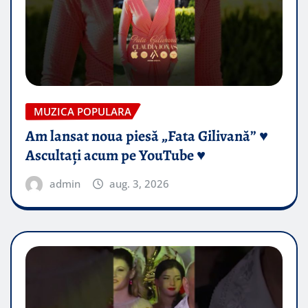
MUZICA POPULARA
Am lansat noua piesă „Fata Gilivană” ♥️
Ascultați acum pe YouTube ♥️
admin
aug. 3, 2026