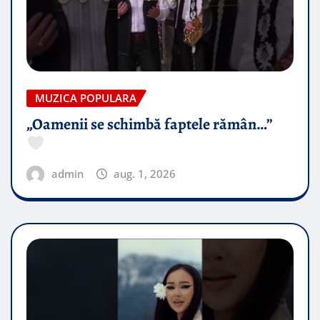
MUZICA POPULARA
„Oamenii se schimbă faptele rămân…”
admin
aug. 1, 2026