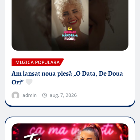
MUZICA POPULARA
Am lansat noua piesă „O Data, De Doua
Ori”
admin
aug. 7, 2026