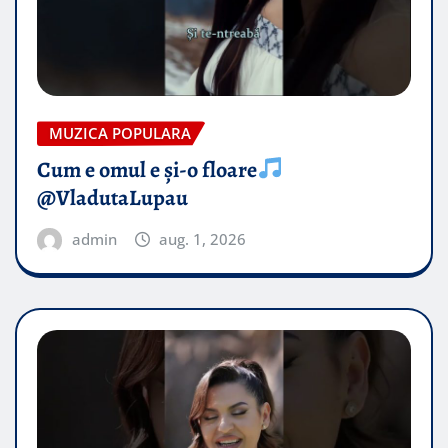
MUZICA POPULARA
Cum e omul e și-o floare
@VladutaLupau
admin
aug. 1, 2026