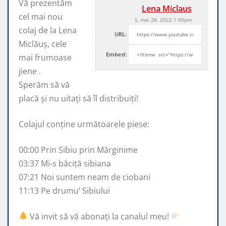
Vă prezentăm
Lena Miclaus
cel mai nou
S, mai 28, 2022 1:00pm
colaj de la Lena
URL:
Miclăuș, cele
Embed:
mai frumoase
jiene .
Sperăm să vă
placă și nu
uitați să îl distribuiți!
Colajul conține următoarele piese:
00:00 Prin Sibiu prin Mărginime
03:37 Mi-s băciță sibiana
07:21 Noi suntem neam de ciobani
11:13 Pe drumu’ Sibiului
Vă invit să vă abonați la canalul meu!