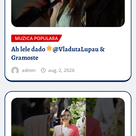
MUZICA POPULARA
Ah lele dado​
@VladutaLupau &
Gramoste
admin
aug. 2, 2026