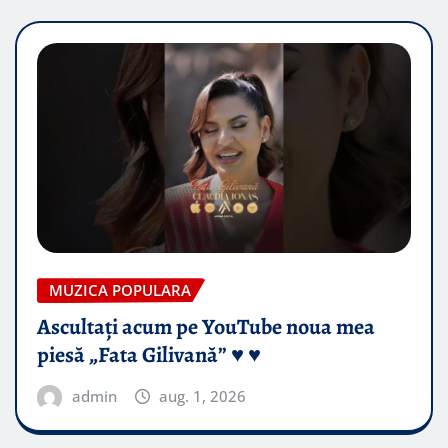
MUZICA POPULARA
Ascultați acum pe YouTube noua mea
piesă „Fata Gilivană” ♥️ ♥️
admin
aug. 1, 2026