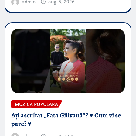
admin
aug. 5, 2026
MUZICA POPULARA
Ați ascultat „Fata Gilivană”? ♥️ Cum vi se
pare? ♥️