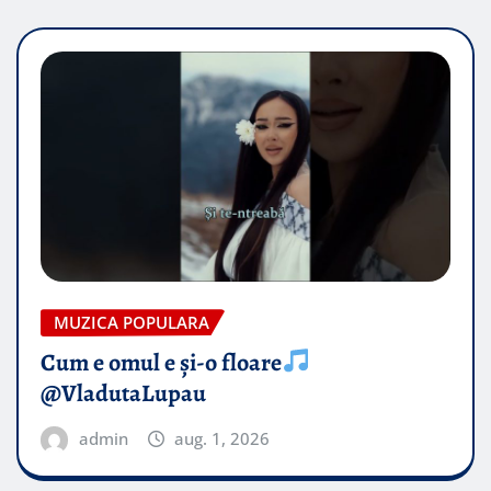
MUZICA POPULARA
Cum e omul e și-o floare
@VladutaLupau
admin
aug. 1, 2026