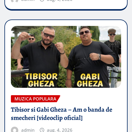
MUZICA POPULARA
Tibisor si Gabi Gheza – Am o banda de
smecheri [videoclip oficial]
admin
aug. 4, 2026