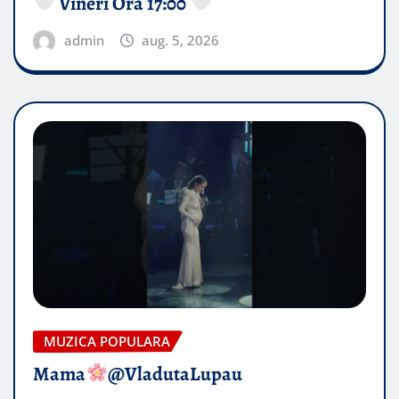
Vineri Ora 17:00
admin
aug. 5, 2026
MUZICA POPULARA
Mama
@VladutaLupau