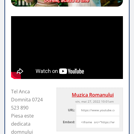
Tel Anca
Muzica Romanului
Domnita 0724
vin, mai 27, 2022 10:01am
523 890
URL:
Piesa este
Embed:
dedicata
domnului