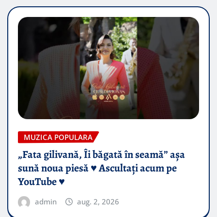
MUZICA POPULARA
„Fata gilivană, Îi băgată în seamă” așa
sună noua piesă ♥️ Ascultați acum pe
YouTube ♥️
admin
aug. 2, 2026