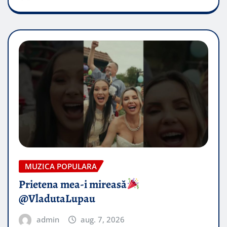
MUZICA POPULARA
Prietena mea-i mireasă​
@VladutaLupau
admin
aug. 7, 2026