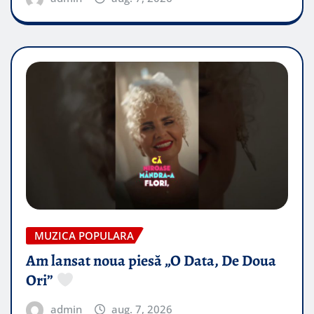
MUZICA POPULARA
Am lansat noua piesă „O Data, De Doua
Ori”
admin
aug. 7, 2026