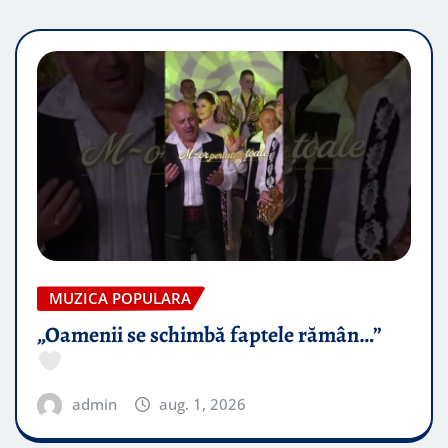
MUZICA POPULARA
„Oamenii se schimbă faptele rămân…”
admin
aug. 1, 2026