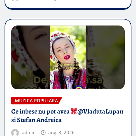
MUZICA POPULARA
Ce iubesc nu pot avea
​@VladutaLupau
si Stefan Andreica
admin
aug. 3, 2026