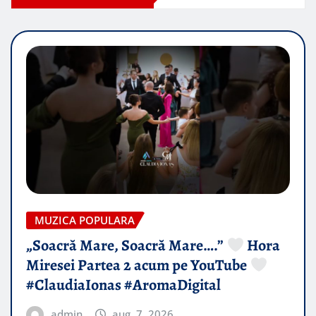
MUZICA POPULARA
„Soacră Mare, Soacră Mare….”
Hora
Miresei Partea 2 acum pe YouTube
#ClaudiaIonas #AromaDigital
admin
aug. 7, 2026