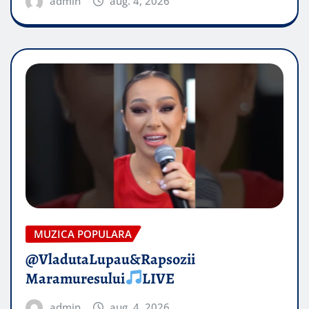
admin
aug. 4, 2026
MUZICA POPULARA
@VladutaLupau&Rapsozii
Maramuresului
LIVE
admin
aug. 4, 2026