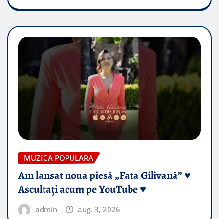
MUZICA POPULARA
Am lansat noua piesă „Fata Gilivană” ♥️
Ascultați acum pe YouTube ♥️
admin
aug. 3, 2026