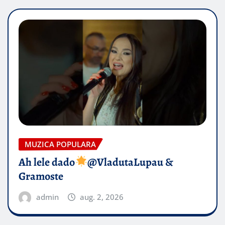
MUZICA POPULARA
Ah lele dado​
@VladutaLupau &
Gramoste
admin
aug. 2, 2026