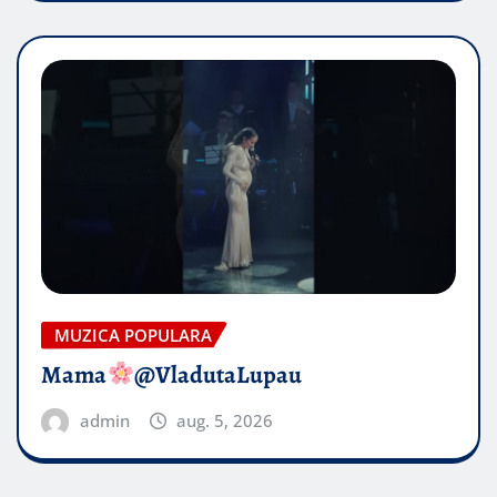
MUZICA POPULARA
Mama
@VladutaLupau
admin
aug. 5, 2026