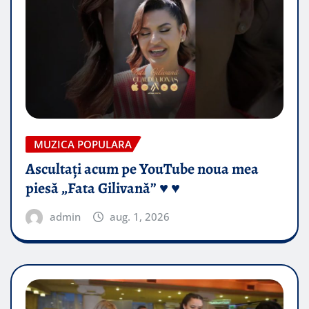
MUZICA POPULARA
Ascultați acum pe YouTube noua mea
piesă „Fata Gilivană” ♥️ ♥️
admin
aug. 1, 2026