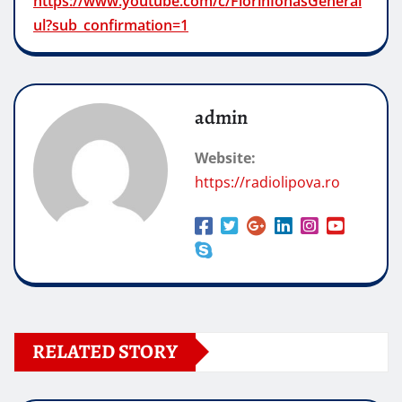
https://www.youtube.com/c/FlorinIonasGeneral
ul?sub_confirmation=1
admin
Website:
https://radiolipova.ro
RELATED STORY