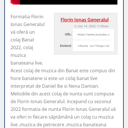
Formatia Florin
Florin Ionas Generalul
Ionas Generalul
S, mai 14, 2022 11:00am
vă oferă un
URL:
colaj Banat
Embed:
2022, colaj
muzica
banateana live.
Acest colaj de muzica din Banat
este compus din
hore banatene si este un colaj banat live
interpretat de Daniel Ilie si Nena Damian.
Melodiile din acest colaj de nunta sunt compuse
de Florin Ionas Generalul. Incepand cu sezonul
2022 formatia de nunta Florin Ionas Generalul vă
va oferi in fiecare săptămână un colaj cu muzica
live ,muzica de petrecere ,muzica banateana