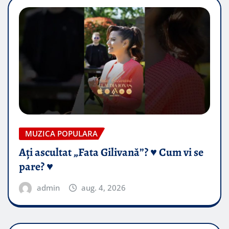
MUZICA POPULARA
Ați ascultat „Fata Gilivană”? ♥️ Cum vi se
pare? ♥️
admin
aug. 4, 2026