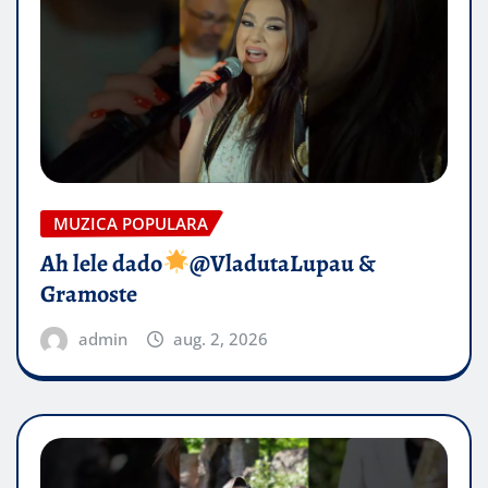
MUZICA POPULARA
Ah lele dado​
@VladutaLupau &
Gramoste
admin
aug. 2, 2026