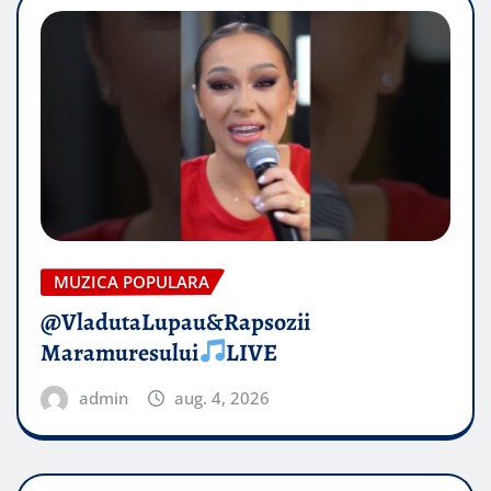
MUZICA POPULARA
@VladutaLupau&Rapsozii
Maramuresului
LIVE
admin
aug. 4, 2026