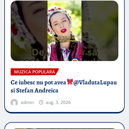
MUZICA POPULARA
Ce iubesc nu pot avea
​@VladutaLupau
si Stefan Andreica
admin
aug. 3, 2026