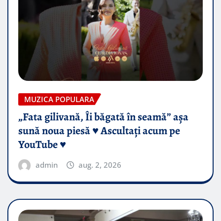
MUZICA POPULARA
„Fata gilivană, Îi băgată în seamă” așa
sună noua piesă ♥️ Ascultați acum pe
YouTube ♥️
admin
aug. 2, 2026