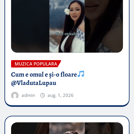
MUZICA POPULARA
Cum e omul e și-o floare
@VladutaLupau
admin
aug. 1, 2026