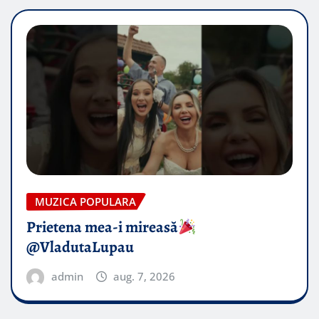
MUZICA POPULARA
Prietena mea-i mireasă​
@VladutaLupau
admin
aug. 7, 2026