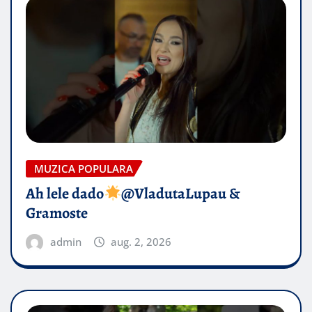
MUZICA POPULARA
Ah lele dado​
@VladutaLupau &
Gramoste
admin
aug. 2, 2026