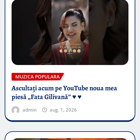
MUZICA POPULARA
Ascultați acum pe YouTube noua mea
piesă „Fata Gilivană” ♥️ ♥️
admin
aug. 1, 2026