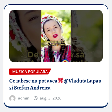
MUZICA POPULARA
Ce iubesc nu pot avea
​@VladutaLupau
si Stefan Andreica
admin
aug. 3, 2026