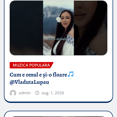
MUZICA POPULARA
Cum e omul e și-o floare
@VladutaLupau
admin
aug. 1, 2026