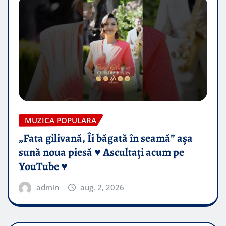
MUZICA POPULARA
„Fata gilivană, Îi băgată în seamă” așa
sună noua piesă ♥️ Ascultați acum pe
YouTube ♥️
admin
aug. 2, 2026