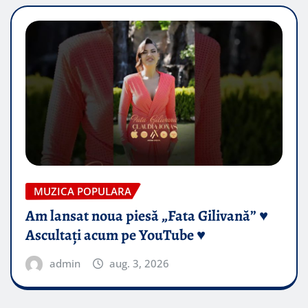
MUZICA POPULARA
Am lansat noua piesă „Fata Gilivană” ♥️
Ascultați acum pe YouTube ♥️
admin
aug. 3, 2026