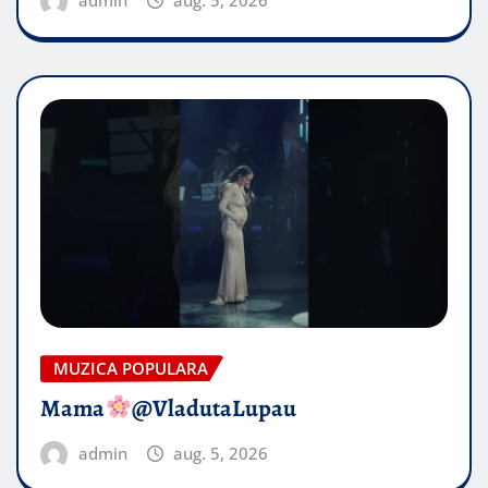
admin
aug. 5, 2026
MUZICA POPULARA
Mama
@VladutaLupau
admin
aug. 5, 2026