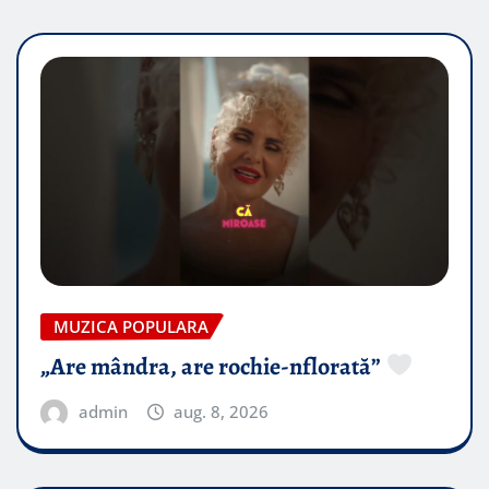
MUZICA POPULARA
„Are mândra, are rochie-nflorată”
admin
aug. 8, 2026