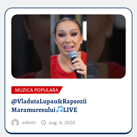
MUZICA POPULARA
@VladutaLupau&Rapsozii
Maramuresului
LIVE
admin
aug. 4, 2026