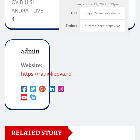
OVIDIU SI
mie, aprilie 13, 2022 6:39pm
ANDRA – LIVE –
URL:
4
Embed:
admin
Website:
https://radiolipova.ro
RELATED STORY