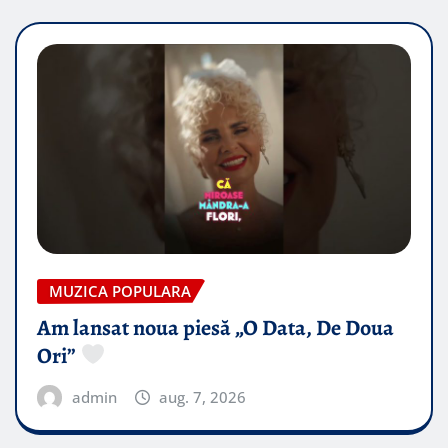
MUZICA POPULARA
Am lansat noua piesă „O Data, De Doua
Ori”
admin
aug. 7, 2026