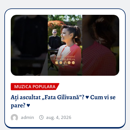
MUZICA POPULARA
Ați ascultat „Fata Gilivană”? ♥️ Cum vi se
pare? ♥️
admin
aug. 4, 2026