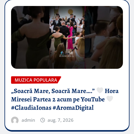
MUZICA POPULARA
„Soacră Mare, Soacră Mare….”
Hora
Miresei Partea 2 acum pe YouTube
#ClaudiaIonas #AromaDigital
admin
aug. 7, 2026