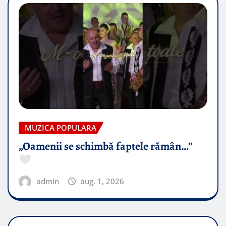
MUZICA POPULARA
„Oamenii se schimbă faptele rămân…”
admin
aug. 1, 2026