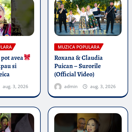
ULARA
MUZICA POPULARA
 pot avea
Roxana & Claudia
pau si
Puican – Surorile
eica
(Official Video)
aug. 3, 2026
admin
aug. 3, 2026