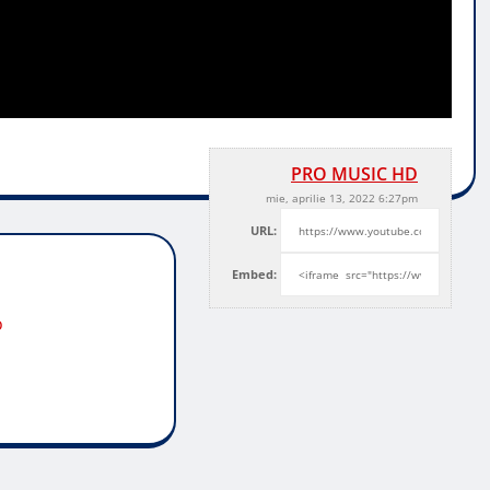
PRO MUSIC HD
mie, aprilie 13, 2022 6:27pm
URL:
Embed:
o