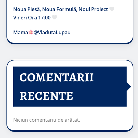
Noua Piesă, Noua Formulă, Noul Proiect
Vineri Ora 17:00
Mama
@VladutaLupau
COMENTARII
RECENTE
Niciun comentariu de arătat.