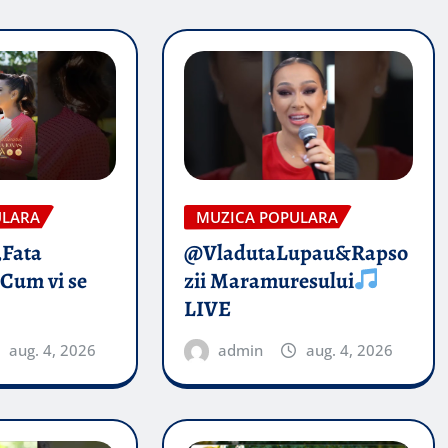
ULARA
MUZICA POPULARA
„Fata
@VladutaLupau&Rapso
 Cum vi se
zii Maramuresului
LIVE
aug. 4, 2026
admin
aug. 4, 2026