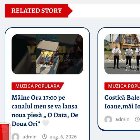
RELATED STORY
MUZICA POPULARA
MUZICA POP
Mâine Ora 17:00 pe
Costică Bale
canalul meu se va lansa
Ioane,măi I
noua piesă „ O Data, De
admin
Doua Ori”
admin
aug. 6, 2026