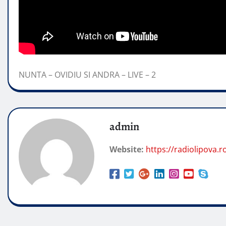
NUNTA – OVIDIU SI ANDRA – LIVE – 2
admin
Website:
https://radiolipova.r