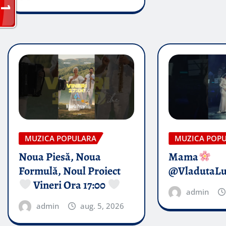
MUZICA POPULARA
MUZICA POP
Noua Piesă, Noua
Mama
Formulă, Noul Proiect
@VladutaL
Vineri Ora 17:00
admin
admin
aug. 5, 2026