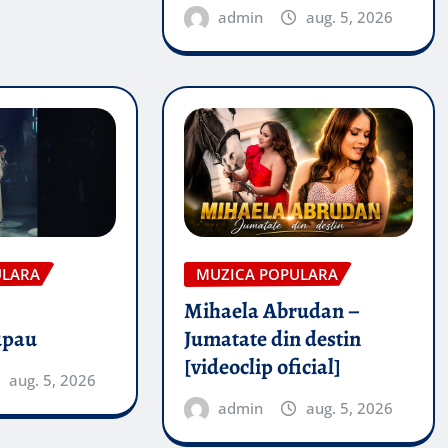
admin
aug. 5, 2026
ULARA
MUZICA POPULARA
Mihaela Abrudan –
upau
Jumatate din destin
[videoclip oficial]
aug. 5, 2026
admin
aug. 5, 2026