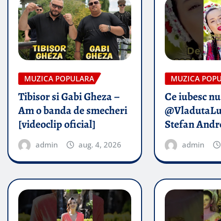
MUZICA POPULARA
MUZICA POP
Tibisor si Gabi Gheza –
Ce iubesc nu
Am o banda de smecheri
@VladutaLu
[videoclip oficial]
Stefan Andr
admin
aug. 4, 2026
admin