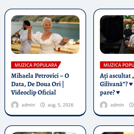
MUZICA POPULARA
MUZICA POP
Mihaela Petrovici – O
Ați ascultat 
Data, De Doua Ori |
Gilivană”? ♥️
Videoclip Oficial
pare? ♥️
admin
aug. 5, 2026
admin