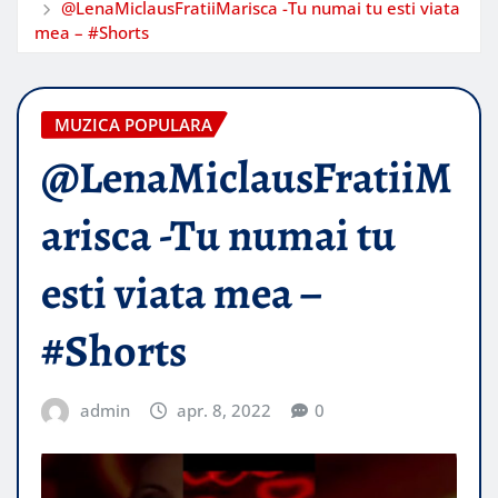
@LenaMiclausFratiiMarisca -Tu numai tu esti viata
mea – #Shorts
MUZICA POPULARA
@LenaMiclausFratiiM
arisca -Tu numai tu
esti viata mea –
#Shorts
admin
apr. 8, 2022
0