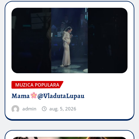
MUZICA POPULARA
Mama
@VladutaLupau
admin
aug. 5, 2026