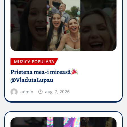
MUZICA POPULARA
Prietena mea-i mireasă​
@VladutaLupau
admin
aug. 7, 2026