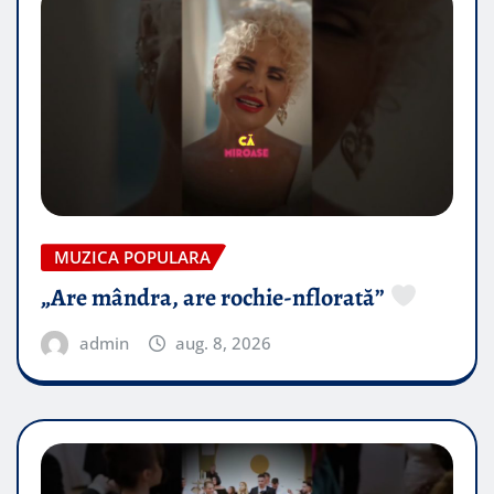
MUZICA POPULARA
„Are mândra, are rochie-nflorată”
admin
aug. 8, 2026