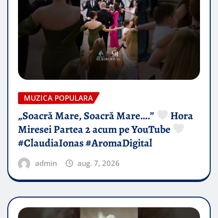
MUZICA POPULARA
„Soacră Mare, Soacră Mare….”
Hora
Miresei Partea 2 acum pe YouTube
#ClaudiaIonas #AromaDigital
admin
aug. 7, 2026