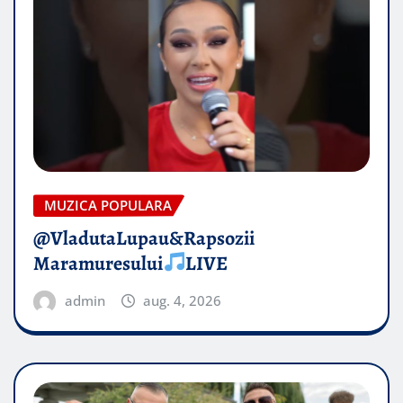
MUZICA POPULARA
@VladutaLupau&Rapsozii
Maramuresului
LIVE
admin
aug. 4, 2026