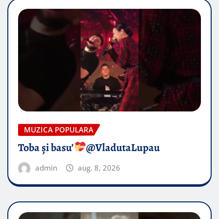
MUZICA POPULARA
Toba și basu’
@VladutaLupau
admin
aug. 8, 2026