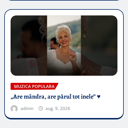
MUZICA POPULARA
„Are mândra, are părul tot inele” ♥️
admin
aug. 9, 2026