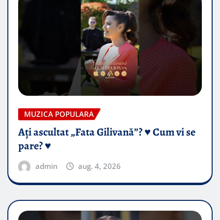
MUZICA POPULARA
Ați ascultat „Fata Gilivană”? ♥️ Cum vi se
pare? ♥️
admin
aug. 4, 2026