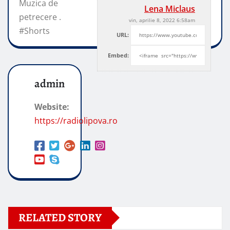
Muzica de
Lena Miclaus
petrecere .
vin, aprilie 8, 2022 6:58am
#Shorts
URL:
Embed:
admin
Website:
https://radiolipova.ro
RELATED STORY