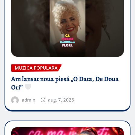
MUZICA POPULARA
Am lansat noua piesă „O Data, De Doua
Ori”
admin
aug. 7, 2026