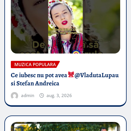
MUZICA POPULARA
Ce iubesc nu pot avea
​@VladutaLupau
si Stefan Andreica
admin
aug. 3, 2026