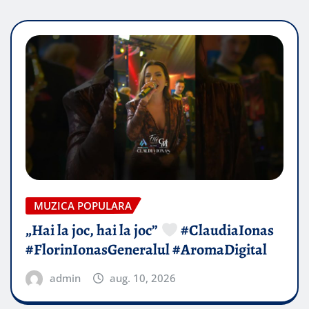
MUZICA POPULARA
„Hai la joc, hai la joc”
#ClaudiaIonas
#FlorinIonasGeneralul #AromaDigital
admin
aug. 10, 2026