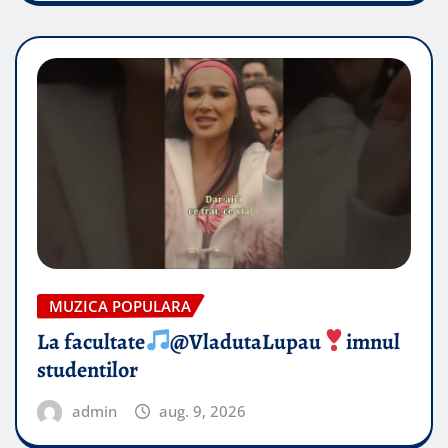
MUZICA POPULARA
La facultate
@VladutaLupau
imnul
studentilor
admin
aug. 9, 2026