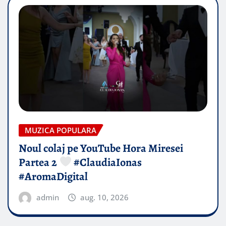
MUZICA POPULARA
Noul colaj pe YouTube Hora Miresei
Partea 2
#ClaudiaIonas
#AromaDigital
admin
aug. 10, 2026