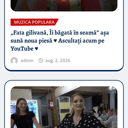
MUZICA POPULARA
„Fata gilivană, Îi băgată în seamă” așa
sună noua piesă ♥️ Ascultați acum pe
YouTube ♥️
admin
aug. 2, 2026