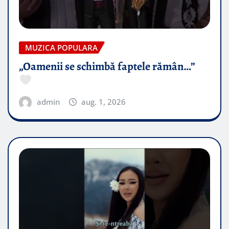
MUZICA POPULARA
„Oamenii se schimbă faptele rămân…”
admin
aug. 1, 2026