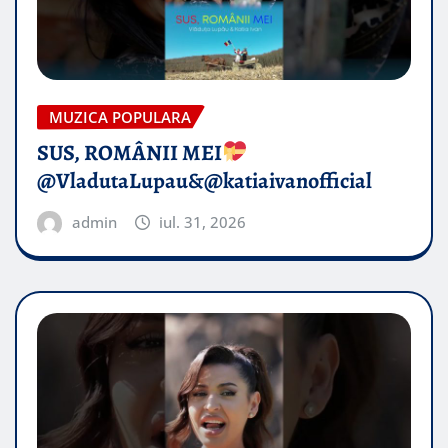
MUZICA POPULARA
SUS, ROMÂNII MEI
@VladutaLupau&@katiaivanofficial
admin
iul. 31, 2026