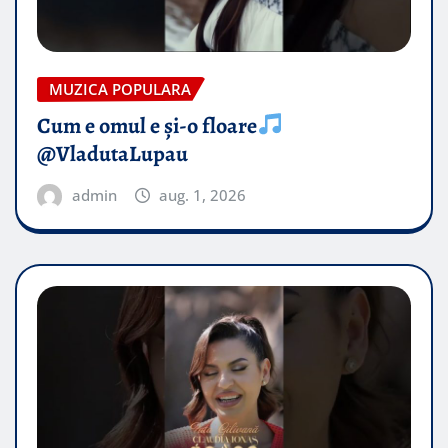
MUZICA POPULARA
Cum e omul e și-o floare
@VladutaLupau
admin
aug. 1, 2026