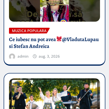
MUZICA POPULARA
Ce iubesc nu pot avea
​@VladutaLupau
si Stefan Andreica
admin
aug. 3, 2026