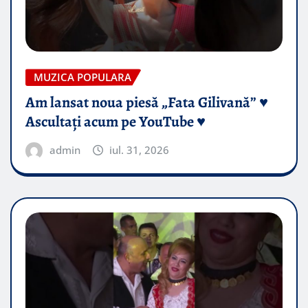
MUZICA POPULARA
Am lansat noua piesă „Fata Gilivană” ♥️
Ascultați acum pe YouTube ♥️
admin
iul. 31, 2026