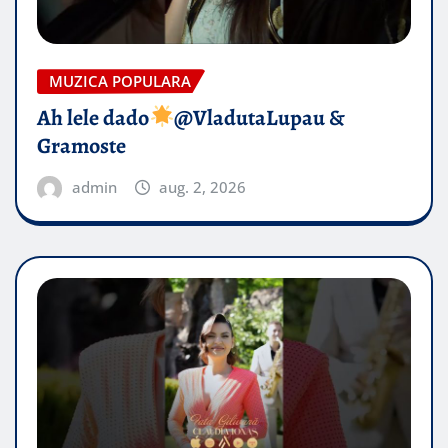
MUZICA POPULARA
Ah lele dado​
@VladutaLupau &
Gramoste
admin
aug. 2, 2026