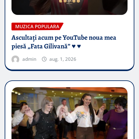
MUZICA POPULARA
Ascultați acum pe YouTube noua mea
piesă „Fata Gilivană” ♥️ ♥️
admin
aug. 1, 2026