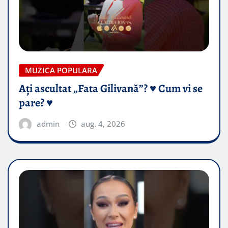
MUZICA POPULARA
Ați ascultat „Fata Gilivană”? ♥️ Cum vi se
pare? ♥️
admin
aug. 4, 2026