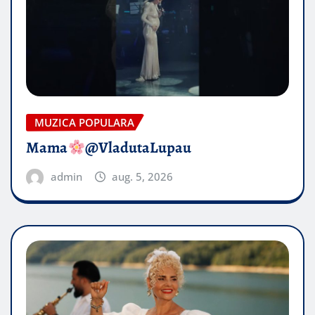
MUZICA POPULARA
Mama
@VladutaLupau
admin
aug. 5, 2026