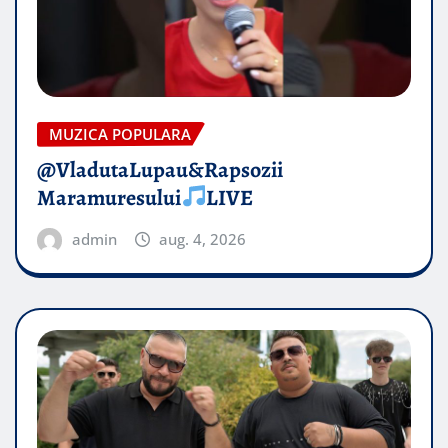
MUZICA POPULARA
@VladutaLupau&Rapsozii
Maramuresului
LIVE
admin
aug. 4, 2026