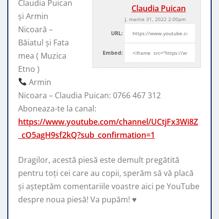
Claudia Puican
Claudia Puican
și Armin
J, martie 31, 2022 2:00pm
Nicoară –
URL:
Băiatul și Fata
Embed:
mea ( Muzica
Etno )
Armin
Nicoara – Claudia Puican:
0766 467 312
Aboneaza-te la canal:
https://www.youtube.com/channel/UCtjFx3Wi8Z
_cO5agH9sf2kQ?sub_confirmation=1
Dragilor, acestă piesă este demult pregătită
pentru toți cei care au copii, sperăm să vă placă
și așteptăm comentariile voastre aici pe YouTube
despre noua piesă! Va pupăm! ♥️