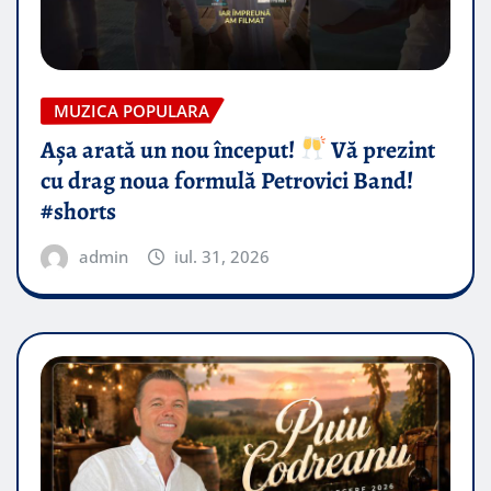
MUZICA POPULARA
Așa arată un nou început!
Vă prezint
cu drag noua formulă Petrovici Band!
#shorts
admin
iul. 31, 2026