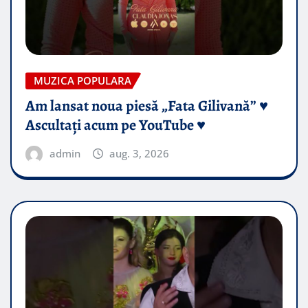
MUZICA POPULARA
Am lansat noua piesă „Fata Gilivană” ♥️
Ascultați acum pe YouTube ♥️
admin
aug. 3, 2026