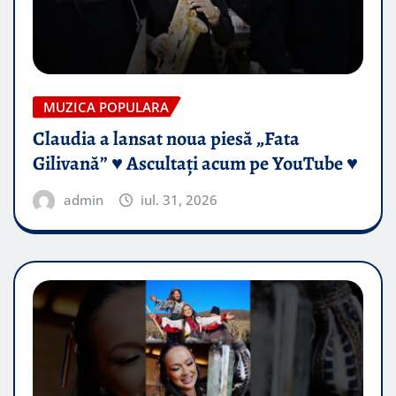
MUZICA POPULARA
Claudia a lansat noua piesă „Fata
Gilivană” ♥️ Ascultați acum pe YouTube ♥️
admin
iul. 31, 2026